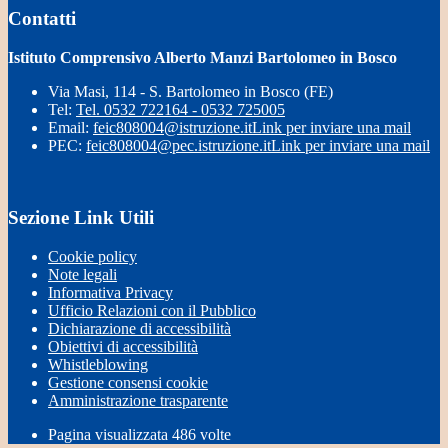
Contatti
Istituto Comprensivo Alberto Manzi Bartolomeo in Bosco
Via Masi, 114 - S. Bartolomeo in Bosco (FE)
Tel:
Tel. 0532 722164 - 0532 725005
Email:
feic808004@istruzione.it
Link per inviare una mail
PEC:
feic808004@pec.istruzione.it
Link per inviare una mail
Sezione Link Utili
Cookie policy
Note legali
Informativa Privacy
Ufficio Relazioni con il Pubblico
Dichiarazione di accessibilità
Obiettivi di accessibilità
Whistleblowing
Gestione consensi cookie
Amministrazione trasparente
Pagina visualizzata
486
volte