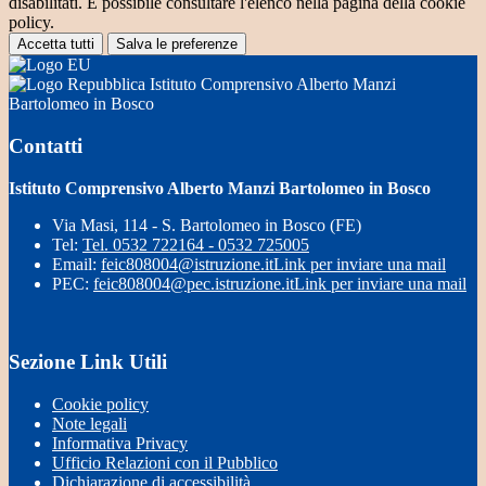
disabilitati. È possibile consultare l'elenco nella pagina della cookie
policy.
Accetta tutti
Salva le preferenze
Istituto Comprensivo Alberto Manzi
Bartolomeo in Bosco
Contatti
Istituto Comprensivo Alberto Manzi Bartolomeo in Bosco
Via Masi, 114 - S. Bartolomeo in Bosco (FE)
Tel:
Tel. 0532 722164 - 0532 725005
Email:
feic808004@istruzione.it
Link per inviare una mail
PEC:
feic808004@pec.istruzione.it
Link per inviare una mail
Sezione Link Utili
Cookie policy
Note legali
Informativa Privacy
Ufficio Relazioni con il Pubblico
Dichiarazione di accessibilità