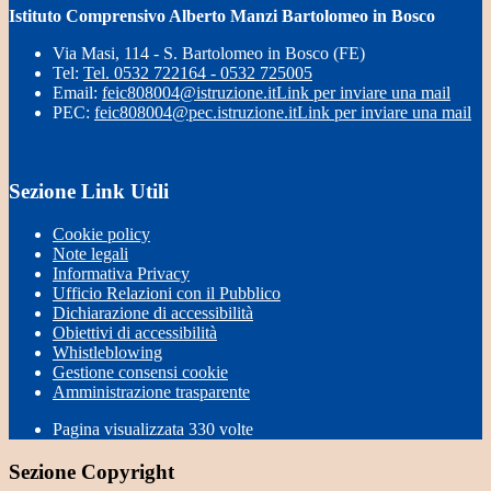
Istituto Comprensivo Alberto Manzi Bartolomeo in Bosco
Via Masi, 114 - S. Bartolomeo in Bosco (FE)
Tel:
Tel. 0532 722164 - 0532 725005
Email:
feic808004@istruzione.it
Link per inviare una mail
PEC:
feic808004@pec.istruzione.it
Link per inviare una mail
Sezione Link Utili
Cookie policy
Note legali
Informativa Privacy
Ufficio Relazioni con il Pubblico
Dichiarazione di accessibilità
Obiettivi di accessibilità
Whistleblowing
Gestione consensi cookie
Amministrazione trasparente
Pagina visualizzata
330
volte
Sezione Copyright