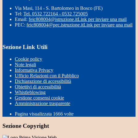
Via Masi, 114 - S. Bartolomeo in Bosco (FE)
Tel:
Tel. 0532 722164 - 0532 725005
Email:
feic808004@istruzione.it
Link per inviare una mail
PEC:
feic808004@pec.istruzione.it
Link per inviare una mail
Sezione Link Utili
Cookie policy
Note legali
Informativa Privacy
Ufficio Relazioni con il Pubblico
Dichiarazione di accessibilità
Obiettivi di accessibilità
Whistleblowing
Gestione consensi cookie
Amministrazione trasparente
Pagina visualizzata
1666
volte
Sezione Copyright