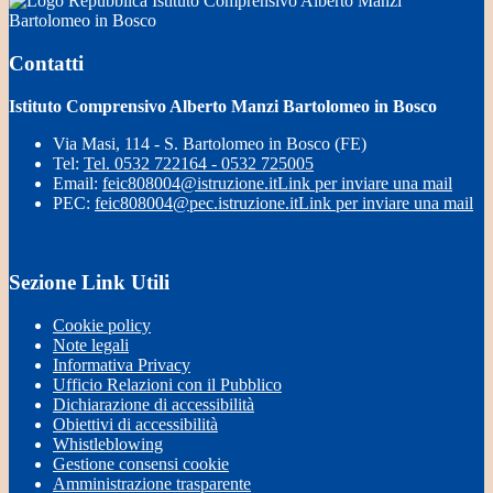
Istituto Comprensivo Alberto Manzi
Bartolomeo in Bosco
Contatti
Istituto Comprensivo Alberto Manzi Bartolomeo in Bosco
Via Masi, 114 - S. Bartolomeo in Bosco (FE)
Tel:
Tel. 0532 722164 - 0532 725005
Email:
feic808004@istruzione.it
Link per inviare una mail
PEC:
feic808004@pec.istruzione.it
Link per inviare una mail
Sezione Link Utili
Cookie policy
Note legali
Informativa Privacy
Ufficio Relazioni con il Pubblico
Dichiarazione di accessibilità
Obiettivi di accessibilità
Whistleblowing
Gestione consensi cookie
Amministrazione trasparente