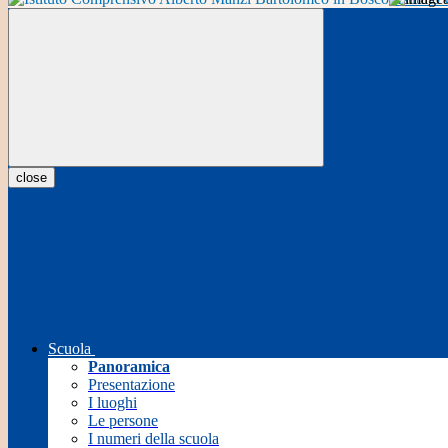
close
Scuola
Panoramica
Presentazione
I luoghi
Le persone
I numeri della scuola