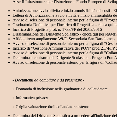
Asse II Infrastrutture per l’istruzione – Fondo Europeo di
Autorizzazione avvio attività e inizio ammissibilità dei costi
Lettera di Autorizzazione avvio attività e inizio ammissibilità 
Avviso di selezione di personale interno per la figura di "Pr
Graduatoria Definitiva per l'incarico di Progettista - clicca qui p
Incarico di Progettista prot. n. 1733/FP del 20/02/2016
Disseminazione del Dirigente Scolastico - clicca qui per leggerl
Affido diretto ampliamento Wi-Fi Secondaria San Bartolomeo
Avviso di selezione di personale interno per la figura di "G
Incarico di "Gestione Amministrativa del PON" prot. 2174/FP 
Avviso di selezione di personale interno per la figura di "Co
Determina a contrarre del Dirigente Scolastico - Progetto Pon
Avviso di selezione di personale esterno per la figura di "Co
-
Documenti da compilare e da presentare
-
» Domanda di inclusione nella graduatoria di collaudatore
» Informativa privacy
» Griglia valutazione titoli collaudatore esterno
Determina del Dirigente Scolastico a procedere all'indizione del