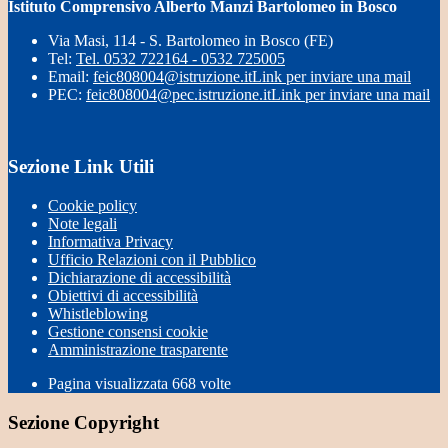
Istituto Comprensivo Alberto Manzi Bartolomeo in Bosco
Via Masi, 114 - S. Bartolomeo in Bosco (FE)
Tel:
Tel. 0532 722164 - 0532 725005
Email:
feic808004@istruzione.it
Link per inviare una mail
PEC:
feic808004@pec.istruzione.it
Link per inviare una mail
Sezione Link Utili
Cookie policy
Note legali
Informativa Privacy
Ufficio Relazioni con il Pubblico
Dichiarazione di accessibilità
Obiettivi di accessibilità
Whistleblowing
Gestione consensi cookie
Amministrazione trasparente
Pagina visualizzata
668
volte
Sezione Copyright