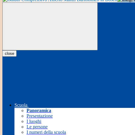
close
Scuola
Panoramica
Presentazione
I luoghi
Le persone
I numeri della scuola