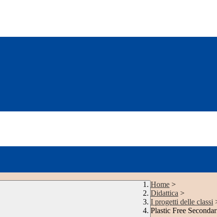
Home
>
Didattica
>
I progetti delle classi
Plastic Free Secondar