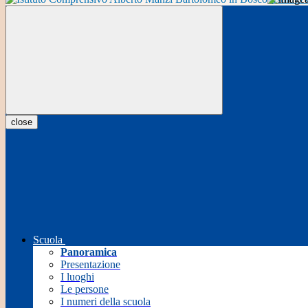
close
Scuola
Panoramica
Presentazione
I luoghi
Le persone
I numeri della scuola