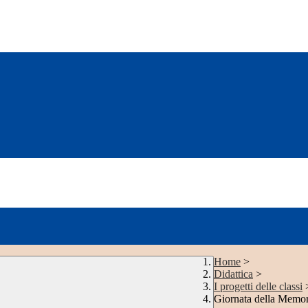
Home
>
Didattica
>
I progetti delle classi
Giornata della Memor