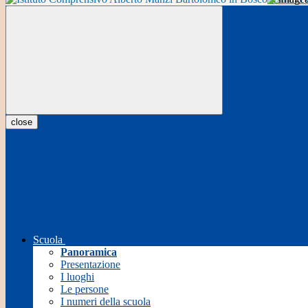
close
Scuola
Panoramica
Presentazione
I luoghi
Le persone
I numeri della scuola