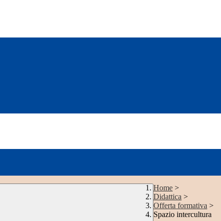
Home
>
Didattica
>
Offerta formativa
>
Spazio intercultura