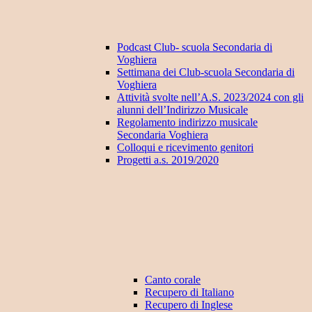
Podcast Club- scuola Secondaria di
Voghiera
Settimana dei Club-scuola Secondaria di
Voghiera
Attività svolte nell’A.S. 2023/2024 con gli
alunni dell’Indirizzo Musicale
Regolamento indirizzo musicale
Secondaria Voghiera
Colloqui e ricevimento genitori
Progetti a.s. 2019/2020
Canto corale
Recupero di Italiano
Recupero di Inglese