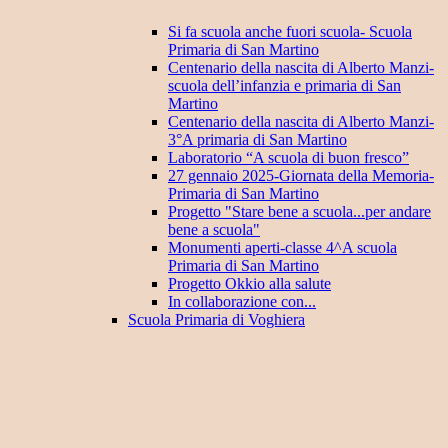
Si fa scuola anche fuori scuola- Scuola
Primaria di San Martino
Centenario della nascita di Alberto Manzi-
scuola dell’infanzia e primaria di San
Martino
Centenario della nascita di Alberto Manzi-
3°A primaria di San Martino
Laboratorio “A scuola di buon fresco”
27 gennaio 2025-Giornata della Memoria-
Primaria di San Martino
Progetto "Stare bene a scuola...per andare
bene a scuola"
Monumenti aperti-classe 4^A scuola
Primaria di San Martino
Progetto Okkio alla salute
In collaborazione con...
Scuola Primaria di Voghiera