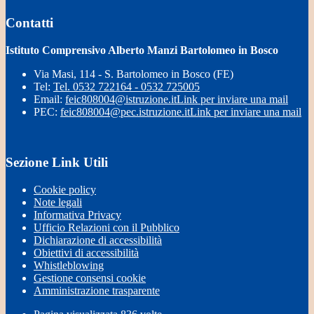
Contatti
Istituto Comprensivo Alberto Manzi Bartolomeo in Bosco
Via Masi, 114 - S. Bartolomeo in Bosco (FE)
Tel:
Tel. 0532 722164 - 0532 725005
Email:
feic808004@istruzione.it
Link per inviare una mail
PEC:
feic808004@pec.istruzione.it
Link per inviare una mail
Sezione Link Utili
Cookie policy
Note legali
Informativa Privacy
Ufficio Relazioni con il Pubblico
Dichiarazione di accessibilità
Obiettivi di accessibilità
Whistleblowing
Gestione consensi cookie
Amministrazione trasparente