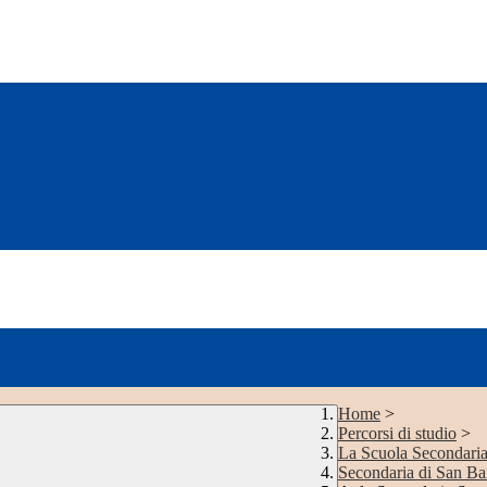
Home
>
Percorsi di studio
>
La Scuola Secondari
Secondaria di San B