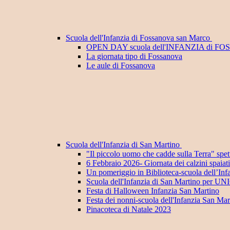
Scuola dell'Infanzia di Fossanova san Marco
OPEN DAY scuola dell'INFANZIA di F
La giornata tipo di Fossanova
Le aule di Fossanova
Scuola dell'Infanzia di San Martino
"Il piccolo uomo che cadde sulla Terra" spett
6 Febbraio 2026- Giornata dei calzini spaiat
Un pomeriggio in Biblioteca-scuola dell’Inf
Scuola dell'Infanzia di San Martino per U
Festa di Halloween Infanzia San Martino
Festa dei nonni-scuola dell'Infanzia San Mar
Pinacoteca di Natale 2023