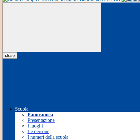
close
Scuola
Panoramica
Presentazione
I luoghi
Le persone
I numeri della scuola