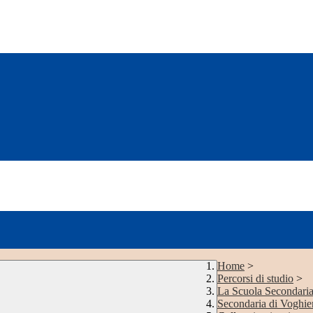
Home
>
Percorsi di studio
>
La Scuola Secondari
Secondaria di Voghie