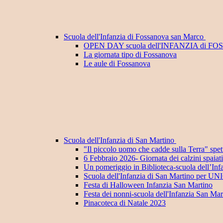
Scuola dell'Infanzia di Fossanova san Marco
OPEN DAY scuola dell'INFANZIA di F
La giornata tipo di Fossanova
Le aule di Fossanova
Scuola dell'Infanzia di San Martino
"Il piccolo uomo che cadde sulla Terra" spett
6 Febbraio 2026- Giornata dei calzini spaiat
Un pomeriggio in Biblioteca-scuola dell’Inf
Scuola dell'Infanzia di San Martino per U
Festa di Halloween Infanzia San Martino
Festa dei nonni-scuola dell'Infanzia San Mar
Pinacoteca di Natale 2023