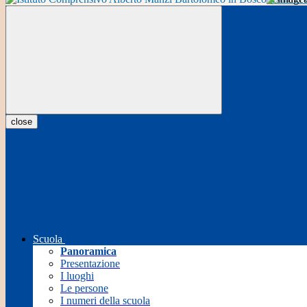
close
Scuola
Panoramica
Presentazione
I luoghi
Le persone
I numeri della scuola