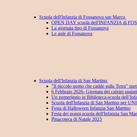
Scuola dell'Infanzia di Fossanova san Marco
OPEN DAY scuola dell'INFANZIA di F
La giornata tipo di Fossanova
Le aule di Fossanova
Scuola dell'Infanzia di San Martino
"Il piccolo uomo che cadde sulla Terra" spett
6 Febbraio 2026- Giornata dei calzini spaiat
Un pomeriggio in Biblioteca-scuola dell’Inf
Scuola dell'Infanzia di San Martino per U
Festa di Halloween Infanzia San Martino
Festa dei nonni-scuola dell'Infanzia San Mar
Pinacoteca di Natale 2023