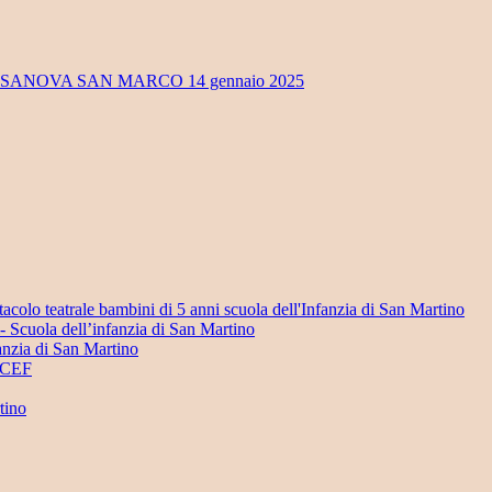
OSSANOVA SAN MARCO 14 gennaio 2025
acolo teatrale bambini di 5 anni scuola dell'Infanzia di San Martino
i- Scuola dell’infanzia di San Martino
anzia di San Martino
NICEF
tino