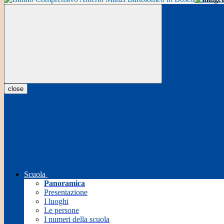
close
Scuola
Panoramica
Presentazione
I luoghi
Le persone
I numeri della scuola