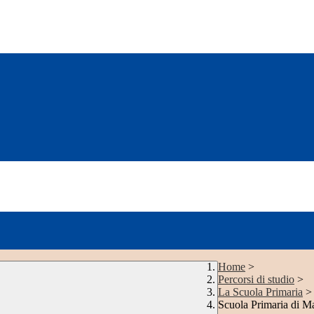
Home
>
Percorsi di studio
>
La Scuola Primaria
>
Scuola Primaria di Ma