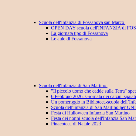
Scuola dell'Infanzia di Fossanova san Marco
OPEN DAY scuola dell'INFANZIA di F
La giornata tipo di Fossanova
Le aule di Fossanova
Scuola dell'Infanzia di San Martino
"Il piccolo uomo che cadde sulla Terra" spett
6 Febbraio 2026- Giornata dei calzini spaiat
Un pomeriggio in Biblioteca-scuola dell’Inf
Scuola dell'Infanzia di San Martino per U
Festa di Halloween Infanzia San Martino
Festa dei nonni-scuola dell'Infanzia San Mar
Pinacoteca di Natale 2023