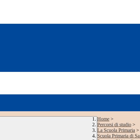
Home
>
Percorsi di studio
>
La Scuola Primaria
>
Scuola Primaria di S