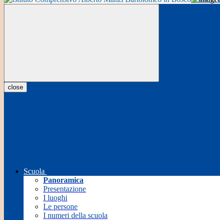
close
Scuola
Panoramica
Presentazione
I luoghi
Le persone
I numeri della scuola