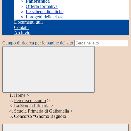
Panoramica
Offerta formativa
Le schede didattiche
I progetti delle classi
Documenti utili
Contatti
Archivio
Campo di ricerca per le pagine del sito
Home
>
Percorsi di studio
>
La Scuola Primaria
>
Scuola Primaria di Gaibanella
>
Concorso "Gnomo Bagnòlo