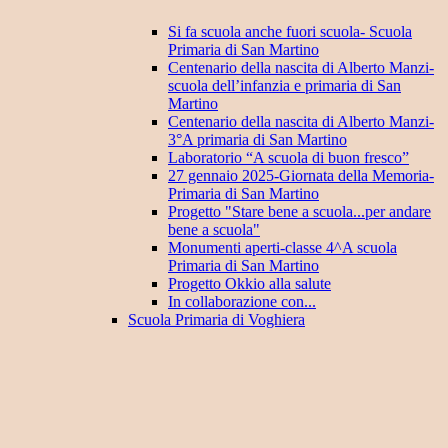
Si fa scuola anche fuori scuola- Scuola
Primaria di San Martino
Centenario della nascita di Alberto Manzi-
scuola dell’infanzia e primaria di San
Martino
Centenario della nascita di Alberto Manzi-
3°A primaria di San Martino
Laboratorio “A scuola di buon fresco”
27 gennaio 2025-Giornata della Memoria-
Primaria di San Martino
Progetto "Stare bene a scuola...per andare
bene a scuola"
Monumenti aperti-classe 4^A scuola
Primaria di San Martino
Progetto Okkio alla salute
In collaborazione con...
Scuola Primaria di Voghiera