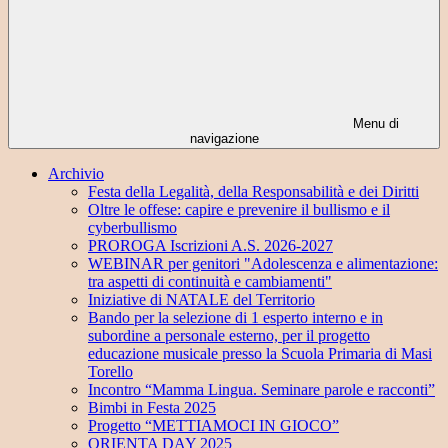
Menu di
navigazione
Archivio
Festa della Legalità, della Responsabilità e dei Diritti
Oltre le offese: capire e prevenire il bullismo e il
cyberbullismo
PROROGA Iscrizioni A.S. 2026-2027
WEBINAR per genitori "Adolescenza e alimentazione:
tra aspetti di continuità e cambiamenti"
Iniziative di NATALE del Territorio
Bando per la selezione di 1 esperto interno e in
subordine a personale esterno, per il progetto
educazione musicale presso la Scuola Primaria di Masi
Torello
Incontro “Mamma Lingua. Seminare parole e racconti”
Bimbi in Festa 2025
Progetto “METTIAMOCI IN GIOCO”
ORIENTA DAY 2025