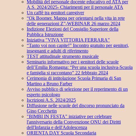
Mobilità del personale docente educativo ed ATA per
A.S. 2024/2025- Chiarimenti per il personale ATA
Un caffè tra genitori caregiver
“Ok Boomer. Mappa per orientarsi nella vita in rete
delle generazioni Z”-WEBINAR 26 marzo 2024
Indizione Elezioni del Consiglio Superiore della
Pubblica Istruzione
Iniziativa "VIVA VITTORIA FERRARA"
“Tanto voi non capite!” Incontro gratuito per genitori,
insegnanti e adulti di riferimento
TEST attitudinale strumento musicale
Seminario informativo per i genitori delle scuole
dell’Emilia Romagna: “Per una scuola inclusiva-Scuola
e famiglia si raccontano” 22 febbraio 2024
Cerimonia di intitolazione Scuola Primaria di San
Martino a Bruno Farber
Avviso pubblico di selezione per il reperimento di un
esperto psicologo
Iscrizioni A.S. 2024/2025
Diffusione nelle scuole del discorso pronunciato da
Gino Cecchetin
"BIMBI IN FESTA" iniziative per celebrare
l'anniversario della Convenzione ONU dei Diritti
dell'Infanzia e dell'Adolescenza
ORIENTA DAY Scuola Secondaria