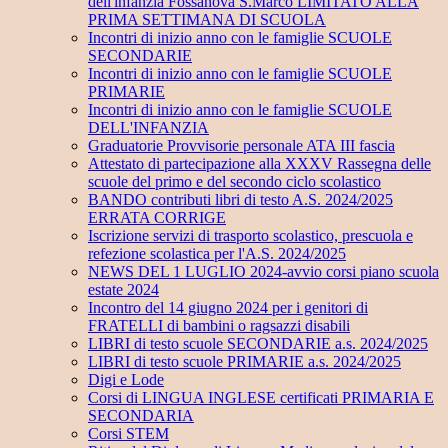
dell'infanzia Fossanova S.Marco LIMITATO ALLA
PRIMA SETTIMANA DI SCUOLA
Incontri di inizio anno con le famiglie SCUOLE
SECONDARIE
Incontri di inizio anno con le famiglie SCUOLE
PRIMARIE
Incontri di inizio anno con le famiglie SCUOLE
DELL'INFANZIA
Graduatorie Provvisorie personale ATA III fascia
Attestato di partecipazione alla XXXV Rassegna delle
scuole del primo e del secondo ciclo scolastico
BANDO contributi libri di testo A.S. 2024/2025
ERRATA CORRIGE
Iscrizione servizi di trasporto scolastico, prescuola e
refezione scolastica per l'A.S. 2024/2025
NEWS DEL 1 LUGLIO 2024-avvio corsi piano scuola
estate 2024
Incontro del 14 giugno 2024 per i genitori di
FRATELLI di bambini o ragsazzi disabili
LIBRI di testo scuole SECONDARIE a.s. 2024/2025
LIBRI di testo scuole PRIMARIE a.s. 2024/2025
Digi e Lode
Corsi di LINGUA INGLESE certificati PRIMARIA E
SECONDARIA
Corsi STEM