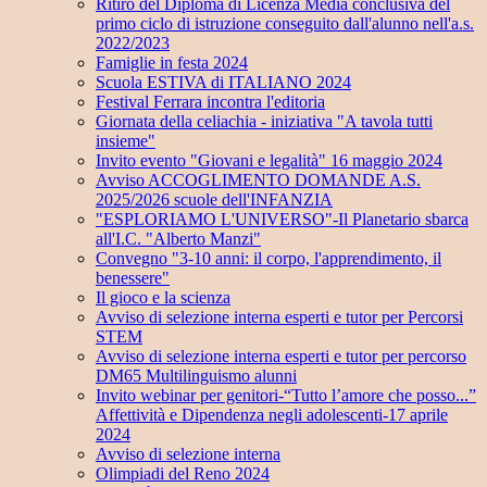
Ritiro del Diploma di Licenza Media conclusiva del
primo ciclo di istruzione conseguito dall'alunno nell'a.s.
2022/2023
Famiglie in festa 2024
Scuola ESTIVA di ITALIANO 2024
Festival Ferrara incontra l'editoria
Giornata della celiachia - iniziativa "A tavola tutti
insieme"
Invito evento "Giovani e legalità" 16 maggio 2024
Avviso ACCOGLIMENTO DOMANDE A.S.
2025/2026 scuole dell'INFANZIA
"ESPLORIAMO L'UNIVERSO"-Il Planetario sbarca
all'I.C. "Alberto Manzi"
Convegno "3-10 anni: il corpo, l'apprendimento, il
benessere"
Il gioco e la scienza
Avviso di selezione interna esperti e tutor per Percorsi
STEM
Avviso di selezione interna esperti e tutor per percorso
DM65 Multilinguismo alunni
Invito webinar per genitori-“Tutto l’amore che posso...”
Affettività e Dipendenza negli adolescenti-17 aprile
2024
Avviso di selezione interna
Olimpiadi del Reno 2024