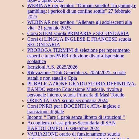
WEBINAR per genitori "Domani smetto! Tra gaming e
gambling: i pericoli di un confine sottile" 27 febbraio
2025
WEBINAR per genitori "Allenare gli adolescenti alla
vita" 21 gennaio 2025
Corsi STEM scuola PRIMARIA e SECONDARIA
Corsi di LINGUA INGLESE E FRANCESE scuola
SECONDARIA
PROROGA TERMINI di selezione per reperimento
esperti e tutor-PNRR riduzione divari-dispersione
scolastica
Iscrizioni A.S. 2025/2026
Rilevazione "Dati Generali a.s. 2024/2025- scuole
statali e non statali e Cpia
PUBBLICAZIONE GRADUATORIA DEFINITIVA-
BANDO esperto Educazione Musicale, rivolta a
personale interno, scuola Primaria di Masi Torello
ORIENTA DAY scuola secondaria 2024
Corsi PNRR per i DOCENTI e ATA- inglese e
transizione digitale
Incontri “ Fare il papà senza libretto di istruzioni “
Accoglienza classi prime-Secondaria di SAN
BARTOLOMEO 16 settembre 2024
VARIAZIONE orario di funzionamento scuola