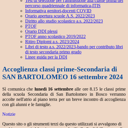
Test di selezione per l'ammissione alla classe prima del
percorso quadriennale di informatica-ITIS
Informativa genitori-docenti COVID
Orario apertura scuole A.S. 2022/2023
Diritto allo studio scolastico a.s. 2022/2023
PTOF
Orario DDI plessi
PTOF anno scolastico 2019/2022
Ritiro Diplomi a.s. 2023/2024
Libri di testo a.s. 2022/2023-bando per contributo libri
di testo secondaria primo grado
Linee guida per la DDI
Accoglienza classi prime-Secondaria di
SAN BARTOLOMEO 16 settembre 2024
Sì comunica che
lunedì 16 settembre
alle ore 8.15 le classi prime
della scuola Secondaria di San Bartolomeo in Bosco verranno
accolte nell'atrio al piano terra per un breve incontro di accoglienza
con gli alunni e le famiglie.
Notizie
Questo sito o gli strumenti terzi da questo utilizzati si avvalgono di