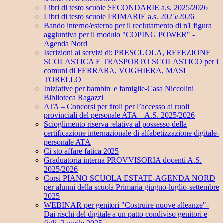
Libri di testo scuole SECONDARIE a.s. 2025/2026
Libri di testo scuole PRIMARIE a.s. 2025/2026
Bando interno/esterno per il reclutamento di n1 figura
aggiuntiva per il modulo "COPING POWER" -
Agenda Nord
Iscrizioni ai servizi di: PRESCUOLA, REFEZIONE
SCOLASTICA E TRASPORTO SCOLASTICO per i
comuni di FERRARA, VOGHIERA, MASI
TORELLO
Iniziative per bambini e famiglie-Casa Niccolini
Biblioteca Ragazzi
ATA – Concorsi per titoli per l’accesso ai ruoli
provinciali del personale ATA – A.S. 2025/2026
Scioglimento riserva relativa al possesso della
certificazione internazionale di alfabetizzazione digitale-
personale ATA
Ci sto affare fatica 2025
Graduatoria interna PROVVISORIA docenti A.S.
2025/2026
Corsi PIANO SCUOLA ESTATE-AGENDA NORD
per alunni della scuola Primaria giugno-luglio-settembre
2025
WEBINAR per genitori "Costruire nuove alleanze"-
Dai rischi del digitale a un patto condiviso genitori e
figli- 2 aprile 2025