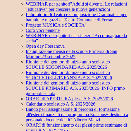
WEBINAR per genitori"Adulti si diventa. Le relazioni
"educative" per crescere le nuove generazioni
Laboratorio di Teatro e Composizione Drammatica per
bambini e ragazzi al Teatro Comunale di Ferrara
Progetto MUSICA e SOCIETA'
Coro voci bianche
WEBINAR per genitori classi terze “Accompagnare la
scelta”
Open day Fossanova
Inaugurazione mensa della scuola Primaria di San
Martino 23 settembre 2025
Riunione dei genitori di inizio anno scolastico
SCUOLE SECONDARIE-A.S. 2025/2026
Riunione dei genitori di inizio anno scolastico
SCUOLE DELL'INFANZIA-A.S. 2025/2026
Riunione dei genitori di inizio anno scolastico
SCUOLE PRIMARIE-A.S. 2025/2026- INFO primo
giorno di scuola
ORARI di APERTURA plessi A.S. 2025/2026
Calendario scolastico A.S. 2025/2026
Bando per l'assegnazione di percorsi di formazione
all'estero finanziati dal programma Erasmus+ destinati a
personale docente dell'IC Alberto Manzi
ORARI di funzionamento dei plessi prime settimane di
scuola A.S. 2025/2026