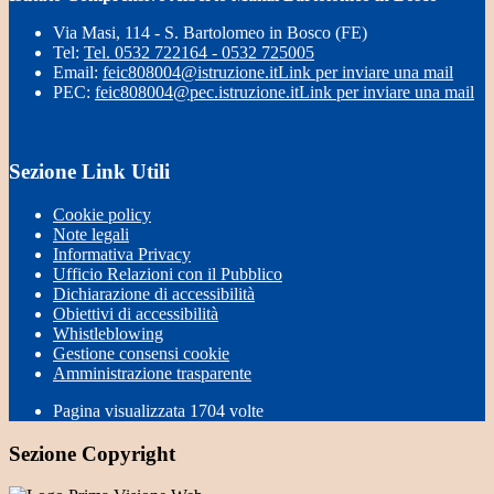
Via Masi, 114 - S. Bartolomeo in Bosco (FE)
Tel:
Tel. 0532 722164 - 0532 725005
Email:
feic808004@istruzione.it
Link per inviare una mail
PEC:
feic808004@pec.istruzione.it
Link per inviare una mail
Sezione Link Utili
Cookie policy
Note legali
Informativa Privacy
Ufficio Relazioni con il Pubblico
Dichiarazione di accessibilità
Obiettivi di accessibilità
Whistleblowing
Gestione consensi cookie
Amministrazione trasparente
Pagina visualizzata
1704
volte
Sezione Copyright