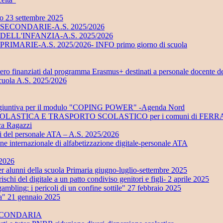
no 23 settembre 2025
UOLE SECONDARIE-A.S. 2025/2026
UOLE DELL'INFANZIA-A.S. 2025/2026
LE PRIMARIE-A.S. 2025/2026- INFO primo giorno di scuola
stero finanziati dal programma Erasmus+ destinati a personale docente d
scuola A.S. 2025/2026
ra aggiuntiva per il modulo "COPING POWER" -Agenda Nord
ONE SCOLASTICA E TRASPORTO SCOLASTICO per i comuni di 
eca Ragazzi
ali del personale ATA – A.S. 2025/2026
ione internazionale di alfabetizzazione digitale-personale ATA
/2026
 della scuola Primaria giugno-luglio-settembre 2025
i del digitale a un patto condiviso genitori e figli- 2 aprile 2025
ling: i pericoli di un confine sottile" 27 febbraio 2025
ta" 21 gennaio 2025
SECONDARIA