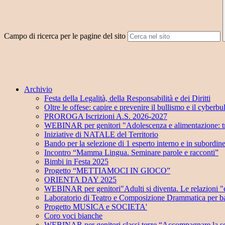
Campo di ricerca per le pagine del sito
Archivio
Festa della Legalità, della Responsabilità e dei Diritti
Oltre le offese: capire e prevenire il bullismo e il cyberbu
PROROGA Iscrizioni A.S. 2026-2027
WEBINAR per genitori "Adolescenza e alimentazione: tra
Iniziative di NATALE del Territorio
Bando per la selezione di 1 esperto interno e in subordin
Incontro “Mamma Lingua. Seminare parole e racconti”
Bimbi in Festa 2025
Progetto “METTIAMOCI IN GIOCO”
ORIENTA DAY 2025
WEBINAR per genitori"Adulti si diventa. Le relazioni "e
Laboratorio di Teatro e Composizione Drammatica per ba
Progetto MUSICA e SOCIETA'
Coro voci bianche
WEBINAR per genitori classi terze “Accompagnare la sc