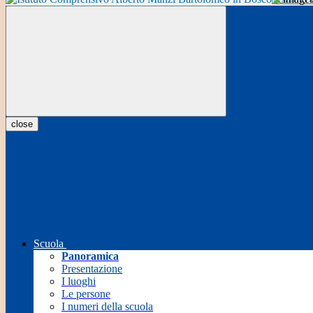
close
Scuola
Panoramica
Presentazione
I luoghi
Le persone
I numeri della scuola