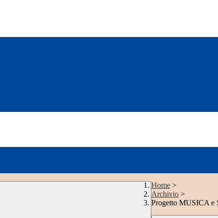
Home
>
Archivio
>
Progetto MUSICA e