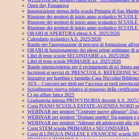
Open day Fossanova
Inaugurazione mensa della scuola Primaria di San Marti
Riunione dei genitori di inizio anno scolastico SC
Riunione dei genitori di inizio anno scolastico SC
Riunione dei genitori di inizio anno scolastico SCUO
ORARI di APERTURA plessi A.S. 2025/2026
Calendario scolastico A.S. 2025/2026
Bando per l'assegnazione di percorsi di formazione all'e
ORARI di funzionamento dei plessi prime settimane di 
Libri di testo scuole SECONDARIE a.s. 2025/2026
Libri di testo scuole PRIMARIE a.s. 2025/2026
Bando interno/esterno per il reclutamento di n1 figu
Iscrizioni ai servizi di: PRESCUOLA, REFEZI
Iniziative per bambini e famiglie-Casa Niccolini Bibliot
ATA – Concorsi per titoli per l’accesso ai ruoli provinci
Scioglimento riserva relativa al possesso della certificaz
Ci sto affare fatica 2025
Graduatoria interna PROVVISORIA docenti A.S. 2025
Corsi PIANO SCUOLA ESTATE-AGENDA NORD per alunni
WEBINAR per genitori "Costruire nuove alleanze"-Dai risch
WEBINAR per genitori "Domani smetto! Tra gaming e gamb
WEBINAR per genitori "Allenare gli adolescenti alla vi
Corsi STEM scuola PRIMARIA e SECONDARIA
Corsi di LINGUA INGLESE E FRANCESE scuola 