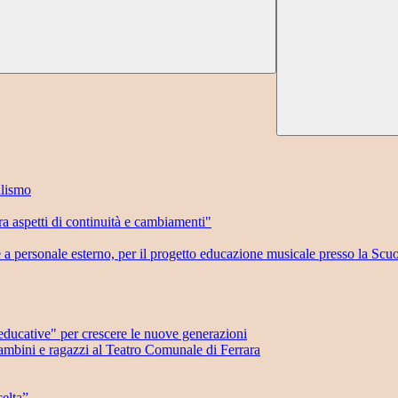
llismo
 aspetti di continuità e cambiamenti"
e a personale esterno, per il progetto educazione musicale presso la Scu
ducative" per crescere le nuove generazioni
mbini e ragazzi al Teatro Comunale di Ferrara
elta”