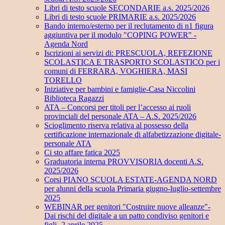
Libri di testo scuole SECONDARIE a.s. 2025/2026
Libri di testo scuole PRIMARIE a.s. 2025/2026
Bando interno/esterno per il reclutamento di n1 figura
aggiuntiva per il modulo "COPING POWER" -
Agenda Nord
Iscrizioni ai servizi di: PRESCUOLA, REFEZIONE
SCOLASTICA E TRASPORTO SCOLASTICO per i
comuni di FERRARA, VOGHIERA, MASI
TORELLO
Iniziative per bambini e famiglie-Casa Niccolini
Biblioteca Ragazzi
ATA – Concorsi per titoli per l’accesso ai ruoli
provinciali del personale ATA – A.S. 2025/2026
Scioglimento riserva relativa al possesso della
certificazione internazionale di alfabetizzazione digitale-
personale ATA
Ci sto affare fatica 2025
Graduatoria interna PROVVISORIA docenti A.S.
2025/2026
Corsi PIANO SCUOLA ESTATE-AGENDA NORD
per alunni della scuola Primaria giugno-luglio-settembre
2025
WEBINAR per genitori "Costruire nuove alleanze"-
Dai rischi del digitale a un patto condiviso genitori e
figli- 2 aprile 2025