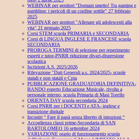
WEBINAR per genitori "Domani smetto! Tra gaming e
gambling: i pericoli di un confine sottile" 27 febbraio
2025
WEBINAR per genitori "Allenare gli adolescenti alla
vita" 21 gennaio 2025
Corsi STEM scuola PRIMARIA e SECONDARIA
Corsi di LINGUA INGLESE E FRANCESE scuola
SECONDARIA
PROROGA TERMINI di selezione per reperimento
esperti e tutor-PNRR riduzione divari-dispersione
scolastica
Iscrizioni A.S. 2025/2026
Rilevazione "Dati Generali a.s. 2024/2025- scuole
statali e non statali e Cpia
PUBBLICAZIONE GRADUATORIA DEFINITIVA-
BANDO esperto Educazione Musicale, rivolta a
personale interno, scuola Primaria di Masi Torello
ORIENTA DAY scuola secondaria 2024
Corsi PNRR per i DOCENTI e ATA- inglese e
transizione digitale
Incontri “ Fare il papà senza libretto di istruzioni “
Accoglienza classi prime-Secondaria di SAN
BARTOLOMEO 16 settembre 2024
VARIAZIONE orario di funzionamento scuola