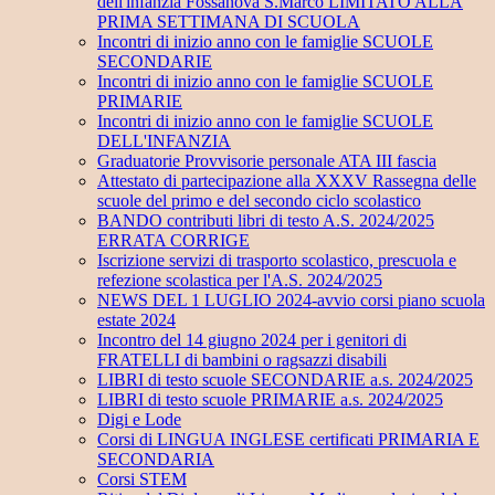
dell'infanzia Fossanova S.Marco LIMITATO ALLA
PRIMA SETTIMANA DI SCUOLA
Incontri di inizio anno con le famiglie SCUOLE
SECONDARIE
Incontri di inizio anno con le famiglie SCUOLE
PRIMARIE
Incontri di inizio anno con le famiglie SCUOLE
DELL'INFANZIA
Graduatorie Provvisorie personale ATA III fascia
Attestato di partecipazione alla XXXV Rassegna delle
scuole del primo e del secondo ciclo scolastico
BANDO contributi libri di testo A.S. 2024/2025
ERRATA CORRIGE
Iscrizione servizi di trasporto scolastico, prescuola e
refezione scolastica per l'A.S. 2024/2025
NEWS DEL 1 LUGLIO 2024-avvio corsi piano scuola
estate 2024
Incontro del 14 giugno 2024 per i genitori di
FRATELLI di bambini o ragsazzi disabili
LIBRI di testo scuole SECONDARIE a.s. 2024/2025
LIBRI di testo scuole PRIMARIE a.s. 2024/2025
Digi e Lode
Corsi di LINGUA INGLESE certificati PRIMARIA E
SECONDARIA
Corsi STEM