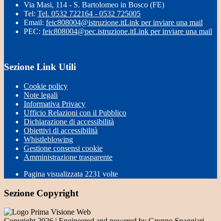
Via Masi, 114 - S. Bartolomeo in Bosco (FE)
Tel:
Tel. 0532 722164 - 0532 725005
Email:
feic808004@istruzione.it
Link per inviare una mail
PEC:
feic808004@pec.istruzione.it
Link per inviare una mail
Sezione Link Utili
Cookie policy
Note legali
Informativa Privacy
Ufficio Relazioni con il Pubblico
Dichiarazione di accessibilità
Obiettivi di accessibilità
Whistleblowing
Gestione consensi cookie
Amministrazione trasparente
Pagina visualizzata
2231
volte
Sezione Copyright
Copyright 2026 | Engineered and powered by Gruppo Spaggiari