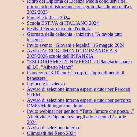
Ritiro del Diploma di Licenza Media conclusiva del
primo ciclo di istruzione conseguito dall'alunno nell'a.s.
2022/2023
Famiglie in festa 2024
Scuola ESTIVA di ITALIANO 2024
Festival Ferrara incontra l'editoria
Giornata della celiachia - iniziativa "A tavola tutti
insieme"
Invito evento "Giovani e legalità" 16 maggio 2024
Avviso ACCOGLIMENTO DOMANDE A.S.
2025/2026 scuole dell'INFANZIA
"ESPLORIAMO L'UNIVERSO"-Il Planetario sbarca
all'I.C. "Alberto Manzi"
Convegno "3-10 anni: il corpo, l'apprendimento, il
benessere"
Il gioco e la scienza
Avviso di selezione interna esperti e tutor per Percorsi
STEM
Avviso di selezione interna esperti e tutor per percorso
DM65 Multilinguismo alunni
Invito webinar per genitori-“Tutto l’amore che posso...”
Affettività e Dipendenza negli adolescenti-17 aprile
2024
Avviso di selezione interna
Olimpiadi del Reno 2024