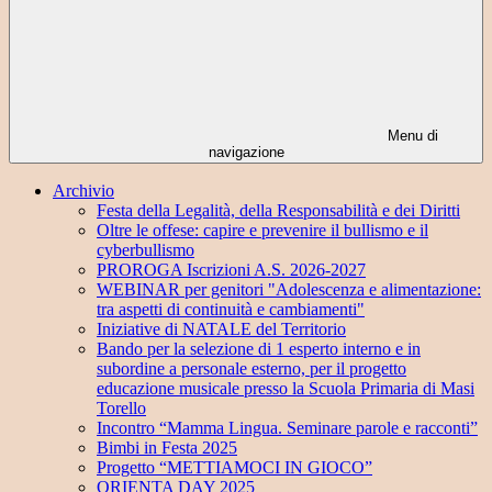
Menu di
navigazione
Archivio
Festa della Legalità, della Responsabilità e dei Diritti
Oltre le offese: capire e prevenire il bullismo e il
cyberbullismo
PROROGA Iscrizioni A.S. 2026-2027
WEBINAR per genitori "Adolescenza e alimentazione:
tra aspetti di continuità e cambiamenti"
Iniziative di NATALE del Territorio
Bando per la selezione di 1 esperto interno e in
subordine a personale esterno, per il progetto
educazione musicale presso la Scuola Primaria di Masi
Torello
Incontro “Mamma Lingua. Seminare parole e racconti”
Bimbi in Festa 2025
Progetto “METTIAMOCI IN GIOCO”
ORIENTA DAY 2025