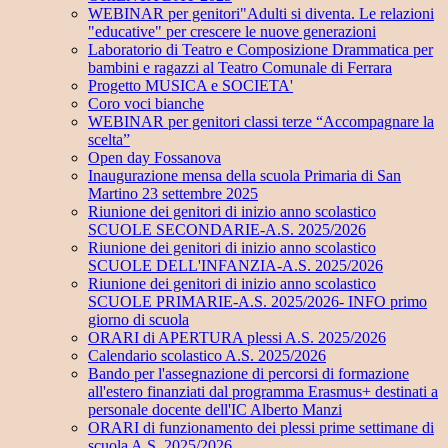
WEBINAR per genitori"Adulti si diventa. Le relazioni
"educative" per crescere le nuove generazioni
Laboratorio di Teatro e Composizione Drammatica per
bambini e ragazzi al Teatro Comunale di Ferrara
Progetto MUSICA e SOCIETA'
Coro voci bianche
WEBINAR per genitori classi terze “Accompagnare la
scelta”
Open day Fossanova
Inaugurazione mensa della scuola Primaria di San
Martino 23 settembre 2025
Riunione dei genitori di inizio anno scolastico
SCUOLE SECONDARIE-A.S. 2025/2026
Riunione dei genitori di inizio anno scolastico
SCUOLE DELL'INFANZIA-A.S. 2025/2026
Riunione dei genitori di inizio anno scolastico
SCUOLE PRIMARIE-A.S. 2025/2026- INFO primo
giorno di scuola
ORARI di APERTURA plessi A.S. 2025/2026
Calendario scolastico A.S. 2025/2026
Bando per l'assegnazione di percorsi di formazione
all'estero finanziati dal programma Erasmus+ destinati a
personale docente dell'IC Alberto Manzi
ORARI di funzionamento dei plessi prime settimane di
scuola A.S. 2025/2026