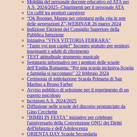
Mobilità del personale docente educativo ed ATA per
A.S. 2024/2025- Chiarimenti per il personale ATA
Un caffè tra genitori caregiver
“Ok Boomer. Mappa per orientarsi nella vita in rete
delle generazioni Z”-WEBINAR 26 marzo 2024
Indizione Elezioni del Consiglio Superiore della
Pubblica Istruzione
Iniziativa "VIVA VITTORIA FERRARA"
“Tanto voi non capite!” Incontro gratuito per genitori,
insegnanti e adulti di riferimento
TEST attitudinale strumento musicale
Seminario informativo per i genitori delle scuole
dell’Emilia Romagna: “Per una scuola inclusiva-Scuola
e famiglia si raccontano” 22 febbraio 2024
Cerimonia di intitolazione Scuola Primaria di San
Martino a Bruno Farber
Avviso pubblico di selezione per il reperimento di un
esperto psicologo
Iscrizioni A.S. 2024/2025
Diffusione nelle scuole del discorso pronunciato da
Gino Cecchetin
"BIMBI IN FESTA" iniziative per celebrare
l'anniversario della Convenzione ONU dei Diritti
dell'Infanzia e dell'Adolescenza
ORIENTA DAY Scuola Secondaria