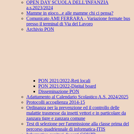
OPEN DAY SCUOLA DELL'INFANZIA
a.s.2023/2024
Mamme in gioco...e alle mamme chi ci pensa?
Comunicato AMI FERRARA - Variazione fermate bus
presso il terminal di Via del Lavoro
Archivio PON
PON 2021/2022-Reti locali
PON 2021/2022-Digital board
Disseminazione PON
Adattamento al Calendario Scolastico A.S. 2024/2025
Protocolli accoglienza 2014-15
Ordinanza per la prevenzione ed il controllo delle
malattie trasmesse da insetti vettori e in particolare da
zanzara tigre e zanzara comune
Test di selezione per l'ammissione alla classe prima del
percorso quadriennale di informatica-ITIS