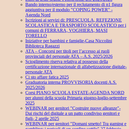
Bando interno/esterno per il reclutamento di n1 figura
aggiuntiva per il modulo "COPING POWER" -
Agenda Nord
Iscrizioni ai servizi di: PRESCUOLA, REFEZIONE
SCOLASTICA E TRASPORTO SCOLASTICO per i
comuni di FERRARA, VOGHIERA, MASI
TORELLO
Iniziative per bambini e famiglie-Casa Niccolini
Biblioteca Ragazzi
ATA – Concorsi per titoli per l’accesso ai ruoli
provinciali del personale ATA – A.S. 2025/2026
Scioglimento riserva relativa al possesso della
certificazione internazionale di alfabetizzazione digitale-
personale ATA
Ci sto affare fatica 2025
Graduatoria interna PROVVISORIA docenti A.S.
2025/2026
Corsi PIANO SCUOLA ESTATE-AGENDA NORD
per alunni della scuola Primaria giugno-luglio-settembre
2025
WEBINAR per genitori "Costruire nuove alleanze"-
Dai rischi del digitale a un patto condiviso genitori e
figli- 2 aprile 2025
WEBINAR per genitori "Domani smetto! Tra gaming e
gambling: i pericoli di un confine sottile" 27 febbraio