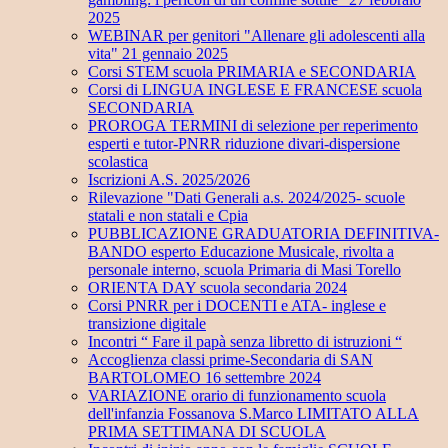
2025
WEBINAR per genitori "Allenare gli adolescenti alla
vita" 21 gennaio 2025
Corsi STEM scuola PRIMARIA e SECONDARIA
Corsi di LINGUA INGLESE E FRANCESE scuola
SECONDARIA
PROROGA TERMINI di selezione per reperimento
esperti e tutor-PNRR riduzione divari-dispersione
scolastica
Iscrizioni A.S. 2025/2026
Rilevazione "Dati Generali a.s. 2024/2025- scuole
statali e non statali e Cpia
PUBBLICAZIONE GRADUATORIA DEFINITIVA-
BANDO esperto Educazione Musicale, rivolta a
personale interno, scuola Primaria di Masi Torello
ORIENTA DAY scuola secondaria 2024
Corsi PNRR per i DOCENTI e ATA- inglese e
transizione digitale
Incontri “ Fare il papà senza libretto di istruzioni “
Accoglienza classi prime-Secondaria di SAN
BARTOLOMEO 16 settembre 2024
VARIAZIONE orario di funzionamento scuola
dell'infanzia Fossanova S.Marco LIMITATO ALLA
PRIMA SETTIMANA DI SCUOLA