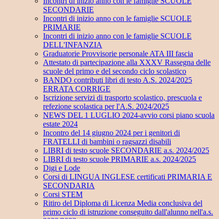
Incontri di inizio anno con le famiglie SCUOLE
SECONDARIE
Incontri di inizio anno con le famiglie SCUOLE
PRIMARIE
Incontri di inizio anno con le famiglie SCUOLE
DELL'INFANZIA
Graduatorie Provvisorie personale ATA III fascia
Attestato di partecipazione alla XXXV Rassegna delle
scuole del primo e del secondo ciclo scolastico
BANDO contributi libri di testo A.S. 2024/2025
ERRATA CORRIGE
Iscrizione servizi di trasporto scolastico, prescuola e
refezione scolastica per l'A.S. 2024/2025
NEWS DEL 1 LUGLIO 2024-avvio corsi piano scuola
estate 2024
Incontro del 14 giugno 2024 per i genitori di
FRATELLI di bambini o ragsazzi disabili
LIBRI di testo scuole SECONDARIE a.s. 2024/2025
LIBRI di testo scuole PRIMARIE a.s. 2024/2025
Digi e Lode
Corsi di LINGUA INGLESE certificati PRIMARIA E
SECONDARIA
Corsi STEM
Ritiro del Diploma di Licenza Media conclusiva del
primo ciclo di istruzione conseguito dall'alunno nell'a.s.