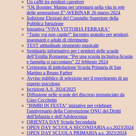
Un caffè tra genitori caregiver
“Ok Boomer. Mappa per orientarsi nella vita in rete
delle generazioni Z”-WEBINAR 26 marzo 2024
Indizione Elezioni del Consiglio Superiore della
Pubblica Istruzione
Iniziativa "VIVA VITTORIA FERRARA"
“Tanto voi non capite!” Incontro gratuito per genitori,
insegnanti e adulti di riferimento
TEST attitudinale strumento musicale
Seminario informativo per i genitori delle scuole
dell’Emilia Romagna: “Per una scuola inclusiva-Scuola
e famiglia si raccontano” 22 febbraio 2024
Cerimonia di intitolazione Scuola Primaria di San
Martino a Bruno Farber
Avviso pubblico di selezione per il reperimento di un
esperto psicologo
Iscrizioni A.S. 2024/2025
Diffusione nelle scuole del discorso pronunciato da
Gino Cecchetin
"BIMBI IN FESTA" iniziative per celebrare
l'anniversario della Convenzione ONU dei Diritti
dell'Infanzia e dell'Adolescenza
ORIENTA DAY Scuola Secondaria
OPEN DAY SCUOLA SECONDARIA a.s.2023/2024
OPEN DAY SCUOLA PRIMARIA a.s. 2023/2024