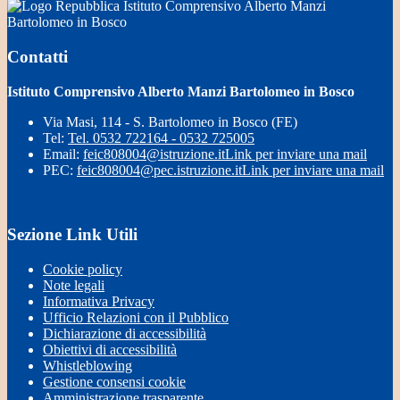
Istituto Comprensivo Alberto Manzi
Bartolomeo in Bosco
Contatti
Istituto Comprensivo Alberto Manzi Bartolomeo in Bosco
Via Masi, 114 - S. Bartolomeo in Bosco (FE)
Tel:
Tel. 0532 722164 - 0532 725005
Email:
feic808004@istruzione.it
Link per inviare una mail
PEC:
feic808004@pec.istruzione.it
Link per inviare una mail
Sezione Link Utili
Cookie policy
Note legali
Informativa Privacy
Ufficio Relazioni con il Pubblico
Dichiarazione di accessibilità
Obiettivi di accessibilità
Whistleblowing
Gestione consensi cookie
Amministrazione trasparente