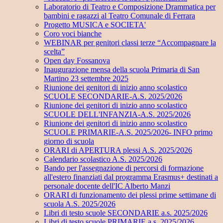
Laboratorio di Teatro e Composizione Drammatica per
bambini e ragazzi al Teatro Comunale di Ferrara
Progetto MUSICA e SOCIETA'
Coro voci bianche
WEBINAR per genitori classi terze “Accompagnare la
scelta”
Open day Fossanova
Inaugurazione mensa della scuola Primaria di San
Martino 23 settembre 2025
Riunione dei genitori di inizio anno scolastico
SCUOLE SECONDARIE-A.S. 2025/2026
Riunione dei genitori di inizio anno scolastico
SCUOLE DELL'INFANZIA-A.S. 2025/2026
Riunione dei genitori di inizio anno scolastico
SCUOLE PRIMARIE-A.S. 2025/2026- INFO primo
giorno di scuola
ORARI di APERTURA plessi A.S. 2025/2026
Calendario scolastico A.S. 2025/2026
Bando per l'assegnazione di percorsi di formazione
all'estero finanziati dal programma Erasmus+ destinati a
personale docente dell'IC Alberto Manzi
ORARI di funzionamento dei plessi prime settimane di
scuola A.S. 2025/2026
Libri di testo scuole SECONDARIE a.s. 2025/2026
Libri di testo scuole PRIMARIE a.s. 2025/2026