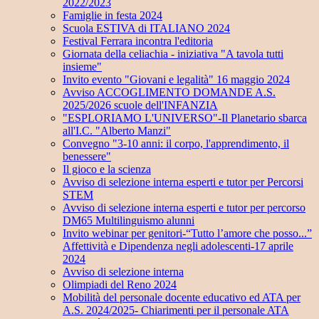
2022/2023
Famiglie in festa 2024
Scuola ESTIVA di ITALIANO 2024
Festival Ferrara incontra l'editoria
Giornata della celiachia - iniziativa "A tavola tutti
insieme"
Invito evento "Giovani e legalità" 16 maggio 2024
Avviso ACCOGLIMENTO DOMANDE A.S.
2025/2026 scuole dell'INFANZIA
"ESPLORIAMO L'UNIVERSO"-Il Planetario sbarca
all'I.C. "Alberto Manzi"
Convegno "3-10 anni: il corpo, l'apprendimento, il
benessere"
Il gioco e la scienza
Avviso di selezione interna esperti e tutor per Percorsi
STEM
Avviso di selezione interna esperti e tutor per percorso
DM65 Multilinguismo alunni
Invito webinar per genitori-“Tutto l’amore che posso...”
Affettività e Dipendenza negli adolescenti-17 aprile
2024
Avviso di selezione interna
Olimpiadi del Reno 2024
Mobilità del personale docente educativo ed ATA per
A.S. 2024/2025- Chiarimenti per il personale ATA