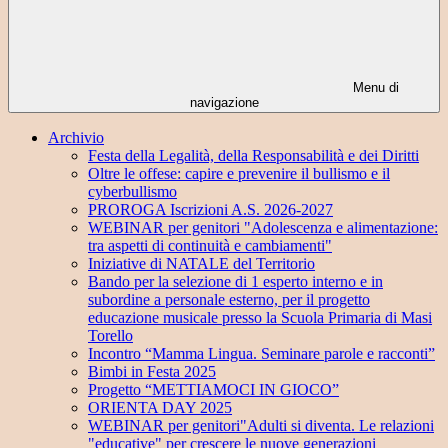
Menu di
navigazione
Archivio
Festa della Legalità, della Responsabilità e dei Diritti
Oltre le offese: capire e prevenire il bullismo e il
cyberbullismo
PROROGA Iscrizioni A.S. 2026-2027
WEBINAR per genitori "Adolescenza e alimentazione:
tra aspetti di continuità e cambiamenti"
Iniziative di NATALE del Territorio
Bando per la selezione di 1 esperto interno e in
subordine a personale esterno, per il progetto
educazione musicale presso la Scuola Primaria di Masi
Torello
Incontro “Mamma Lingua. Seminare parole e racconti”
Bimbi in Festa 2025
Progetto “METTIAMOCI IN GIOCO”
ORIENTA DAY 2025
WEBINAR per genitori"Adulti si diventa. Le relazioni
"educative" per crescere le nuove generazioni