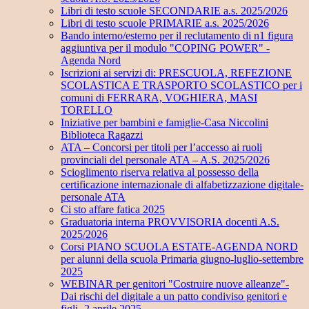
Libri di testo scuole SECONDARIE a.s. 2025/2026
Libri di testo scuole PRIMARIE a.s. 2025/2026
Bando interno/esterno per il reclutamento di n1 figura
aggiuntiva per il modulo "COPING POWER" -
Agenda Nord
Iscrizioni ai servizi di: PRESCUOLA, REFEZIONE
SCOLASTICA E TRASPORTO SCOLASTICO per i
comuni di FERRARA, VOGHIERA, MASI
TORELLO
Iniziative per bambini e famiglie-Casa Niccolini
Biblioteca Ragazzi
ATA – Concorsi per titoli per l’accesso ai ruoli
provinciali del personale ATA – A.S. 2025/2026
Scioglimento riserva relativa al possesso della
certificazione internazionale di alfabetizzazione digitale-
personale ATA
Ci sto affare fatica 2025
Graduatoria interna PROVVISORIA docenti A.S.
2025/2026
Corsi PIANO SCUOLA ESTATE-AGENDA NORD
per alunni della scuola Primaria giugno-luglio-settembre
2025
WEBINAR per genitori "Costruire nuove alleanze"-
Dai rischi del digitale a un patto condiviso genitori e
figli- 2 aprile 2025