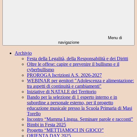
Menu di
navigazione
Archivio
Festa della Legalità, della Responsabilità e dei Diritti
Oltre le offese: capire e prevenire il bullismo e il
cyberbullismo
PROROGA Iscrizioni A.S. 2026-2027
WEBINAR per genitori "Adolescenza e alimentazione:
tra aspetti di continuità e cambiamenti"
Iniziative di NATALE del Territorio
Bando per la selezione di 1 esperto interno e in
subordine a personale esterno, per il progetto
educazione musicale presso la Scuola Primaria di Masi
Torello
Incontro “Mamma Lingua. Seminare parole e racconti”
Bimbi in Festa 2025
Progetto “METTIAMOCI IN GIOCO”
ORIENTA DAY 2025