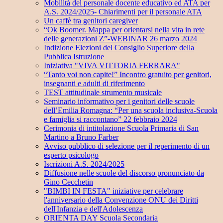
Mobilità del personale docente educativo ed ATA per
A.S. 2024/2025- Chiarimenti per il personale ATA
Un caffè tra genitori caregiver
“Ok Boomer. Mappa per orientarsi nella vita in rete
delle generazioni Z”-WEBINAR 26 marzo 2024
Indizione Elezioni del Consiglio Superiore della
Pubblica Istruzione
Iniziativa "VIVA VITTORIA FERRARA"
“Tanto voi non capite!” Incontro gratuito per genitori,
insegnanti e adulti di riferimento
TEST attitudinale strumento musicale
Seminario informativo per i genitori delle scuole
dell’Emilia Romagna: “Per una scuola inclusiva-Scuola
e famiglia si raccontano” 22 febbraio 2024
Cerimonia di intitolazione Scuola Primaria di San
Martino a Bruno Farber
Avviso pubblico di selezione per il reperimento di un
esperto psicologo
Iscrizioni A.S. 2024/2025
Diffusione nelle scuole del discorso pronunciato da
Gino Cecchetin
"BIMBI IN FESTA" iniziative per celebrare
l'anniversario della Convenzione ONU dei Diritti
dell'Infanzia e dell'Adolescenza
ORIENTA DAY Scuola Secondaria