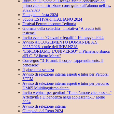
Ritiro del Diploma di Licenza Media conclusiva del
primo ciclo di istruzione conseguito dall'alunno nell'a.s.
2022/2023
Famiglie in festa 2024
Scuola ESTIVA di ITALIANO 2024
Festival Ferrara incontra l'editoria
Giornata della celiachia - iniziativa "A tavola tutti
insieme"
Invito evento "Giovani e legalità" 16 maggio 2024
Avviso ACCOGLIMENTO DOMANDE A.S.
2025/2026 scuole dell'INFANZIA
"ESPLORIAMO L'UNIVERSO"-Il Planetario sbarca
all'I.C. "Alberto Manzi"
Convegno "3-10 anni: il corpo, l'apprendimento, il
benessere"
Il gioco e la scienza
Avviso di selezione interna esperti e tutor per Percorsi
STEM
Avviso di selezione interna esperti e tutor per percorso
DM65 Multilinguismo alunni
Invito webinar per genitori-“Tutto l’amore che posso...”
Affettività e Dipendenza negli adolescenti-17 aprile
2024
Avviso di selezione interna
Olimpiadi del Reno 2024