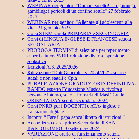
WEBINAR per genitori "Domani smetto! Tra gaming e
gambling: i pericoli di un confine sottile" 27 febbraio
2025
WEBINAR per genitori "Allenare gli adolescenti alla
vita" 21 gennaio 2025
Corsi STEM scuola PRIMARIA e SECONDARIA
Corsi di LINGUA INGLESE E FRANCESE scuola
SECONDARIA
PROROGA TERMINI di selezione per reperimento
esperti e tutor-PNRR riduzione divari-dispersione
scolastica
Iscrizioni A.S. 2025/2026
Rilevazione "Dati Generali a.s. 2024/2025- scuole
statali e non statali e Cpia
PUBBLICAZIONE GRADUATORIA DEFINITIVA-
BANDO esperto Educazione Musicale, rivolta a
personale interno, scuola Primaria di Masi Torello
ORIENTA DAY scuola secondaria 2024
Corsi PNRR per i DOCENTI e ATA- inglese e
transizione digitale
Incontri “ Fare il papà senza libretto di istruzioni “
Accoglienza classi prime-Secondaria di SAN
BARTOLOMEO 16 settembre 2024
VARIAZIONE orario di funzionamento scuola