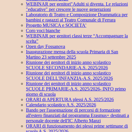
WEBINAR per genitori"Adulti si diventa. Le relazioni
"educative" per crescere le nuove generazioni
Laboratorio di Teatro e Composizione Drammatica per
bambini e ragazzi al Teatro Comunale di Ferrara
Progetto MUSICA e SOCIETA'
Coro voci bianche
WEBINAR per genitori classi terze “Accompagnare la
scelta”
Open day Fossanova
Inaugurazione mensa della scuola Primaria di San
Martino 23 settembre 2025
Riunione dei genitori di inizio anno scolastico
SCUOLE SECONDARIE-A.S. 2025/2026
Riunione dei genitori di inizio anno scolastico
SCUOLE DELL'INFANZIA-A.S. 2025/2026
Riunione dei genitori di inizio anno scolastico
SCUOLE PRIMARIE-A.S. 2025/2026- INFO primo
giorno di scuola
ORARI di APERTURA plessi A.S. 2025/2026
Calendario scolastico A.S. 2025/2026
Bando per l'assegnazione di percorsi di formazione
all'estero finanziati dal programma Erasmus+ destinati a
personale docente dell'IC Alberto Manzi
ORARI di funzionamento dei plessi prime settimane di
scuola A.S. 2025/2026