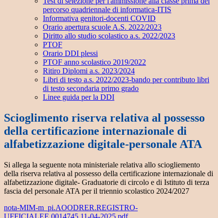
Test di selezione per l'ammissione alla classe prima del
percorso quadriennale di informatica-ITIS
Informativa genitori-docenti COVID
Orario apertura scuole A.S. 2022/2023
Diritto allo studio scolastico a.s. 2022/2023
PTOF
Orario DDI plessi
PTOF anno scolastico 2019/2022
Ritiro Diplomi a.s. 2023/2024
Libri di testo a.s. 2022/2023-bando per contributo libri
di testo secondaria primo grado
Linee guida per la DDI
Scioglimento riserva relativa al possesso
della certificazione internazionale di
alfabetizzazione digitale-personale ATA
Si allega la seguente nota ministeriale relativa allo sciogliemento
della riserva relativa al possesso della certificazione internazionale di
alfabetizzazione digitale- Graduatorie di circolo e di Istituto di terza
fascia del personale ATA per il triennio scolastico 2024/2027
nota-MIM-m_pi.AOODRER.REGISTRO-
UFFICIALEE.0014745.11-04-2025.pdf