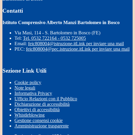
Contatti
Istituto Comprensivo Alberto Manzi Bartolomeo in Bosco
Via Masi, 114 - S. Bartolomeo in Bosco (FE)
Tel:
Tel. 0532 722164 - 0532 725005
Email:
feic808004@istruzione.it
Link per inviare una mail
PEC:
feic808004@pec.istruzione.it
Link per inviare una mail
Sezione Link Utili
Cookie policy
Note legali
Informativa Privacy
Ufficio Relazioni con il Pubblico
Dichiarazione di accessibilità
Obiettivi di accessibilità
Whistleblowing
Gestione consensi cookie
Amministrazione trasparente