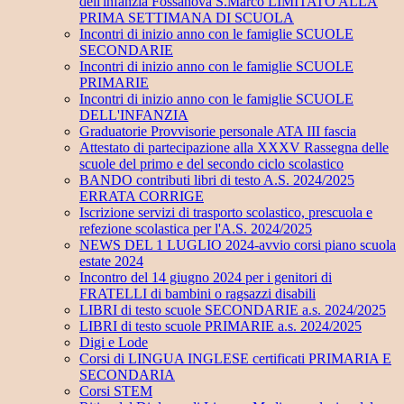
dell'infanzia Fossanova S.Marco LIMITATO ALLA
PRIMA SETTIMANA DI SCUOLA
Incontri di inizio anno con le famiglie SCUOLE
SECONDARIE
Incontri di inizio anno con le famiglie SCUOLE
PRIMARIE
Incontri di inizio anno con le famiglie SCUOLE
DELL'INFANZIA
Graduatorie Provvisorie personale ATA III fascia
Attestato di partecipazione alla XXXV Rassegna delle
scuole del primo e del secondo ciclo scolastico
BANDO contributi libri di testo A.S. 2024/2025
ERRATA CORRIGE
Iscrizione servizi di trasporto scolastico, prescuola e
refezione scolastica per l'A.S. 2024/2025
NEWS DEL 1 LUGLIO 2024-avvio corsi piano scuola
estate 2024
Incontro del 14 giugno 2024 per i genitori di
FRATELLI di bambini o ragsazzi disabili
LIBRI di testo scuole SECONDARIE a.s. 2024/2025
LIBRI di testo scuole PRIMARIE a.s. 2024/2025
Digi e Lode
Corsi di LINGUA INGLESE certificati PRIMARIA E
SECONDARIA
Corsi STEM