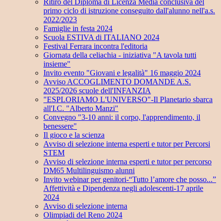
Ritiro del Diploma di Licenza Media conclusiva del
primo ciclo di istruzione conseguito dall'alunno nell'a.s.
2022/2023
Famiglie in festa 2024
Scuola ESTIVA di ITALIANO 2024
Festival Ferrara incontra l'editoria
Giornata della celiachia - iniziativa "A tavola tutti
insieme"
Invito evento "Giovani e legalità" 16 maggio 2024
Avviso ACCOGLIMENTO DOMANDE A.S.
2025/2026 scuole dell'INFANZIA
"ESPLORIAMO L'UNIVERSO"-Il Planetario sbarca
all'I.C. "Alberto Manzi"
Convegno "3-10 anni: il corpo, l'apprendimento, il
benessere"
Il gioco e la scienza
Avviso di selezione interna esperti e tutor per Percorsi
STEM
Avviso di selezione interna esperti e tutor per percorso
DM65 Multilinguismo alunni
Invito webinar per genitori-“Tutto l’amore che posso...”
Affettività e Dipendenza negli adolescenti-17 aprile
2024
Avviso di selezione interna
Olimpiadi del Reno 2024