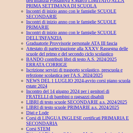
dell'infanzia Fossanova S.Marco LIMITATO ALLA
PRIMA SETTIMANA DI SCUOLA
Incontri di inizio anno con le famiglie SCUOLE
SECONDARIE
Incontri di inizio anno con le famiglie SCUOLE
PRIMARIE
Incontri di inizio anno con le famiglie SCUOLE
DELL'INFANZIA
Graduatorie Provvisorie personale ATA III fascia
Attestato di partecipazione alla XXXV Rassegna delle
scuole del primo e del secondo ciclo scolastico
BANDO contributi libri di testo A.S. 2024/2025
ERRATA CORRIGE
Iscrizione servizi di trasporto scolastico, prescuola e
refezione scolastica per l'A.S. 2024/2025
NEWS DEL 1 LUGLIO 2024-avvio corsi piano scuola
estate 2024
Incontro del 14 giugno 2024 per i genitori di
FRATELLI di bambini o ragsazzi disabili
LIBRI di testo scuole SECONDARIE a.s. 2024/2025
LIBRI di testo scuole PRIMARIE a.s. 2024/2025
Digi e Lode
Corsi di LINGUA INGLESE certificati PRIMARIA E
SECONDARIA
Corsi STEM