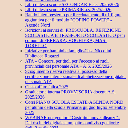
Libri di testo scuole SECONDARIE a.s. 2025/2026
Libri di testo scuole PRIMARIE a.s. 2025/2026
Bando interno/esterno per il reclutamento di n1 figura
aggiuntiva per il modulo "COPING POWER" -
Agenda Nord
Iscrizioni ai servizi di: PRESCUOLA, REFEZIONE
SCOLASTICA E TRASPORTO SCOLASTICO per i
comuni di FERRARA, VOGHIERA, MASI
TORELLO
Iniziative per bambini e famiglie-Casa Niccolini
Biblioteca Ragazzi
ATA – Concorsi per titoli per l’accesso ai ruoli
provinciali del personale ATA – A.S. 2025/2026
Scioglimento riserva relativa al possesso della
certificazione internazionale di alfabetizzazione digitale-
personale ATA
Ci sto affare fatica 2025
Graduatoria interna PROVVISORIA docenti A.S.
2025/2026
Corsi PIANO SCUOLA ESTATE-AGENDA NORD
per alunni della scuola Primaria giugno-luglio-settembre
2025
WEBINAR per genitori "Costruire nuove alleanze"-
Dai rischi del digitale a un patto condiviso genitori e
figli- 2 aprile 2025