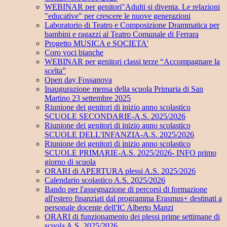
WEBINAR per genitori"Adulti si diventa. Le relazioni
"educative" per crescere le nuove generazioni
Laboratorio di Teatro e Composizione Drammatica per
bambini e ragazzi al Teatro Comunale di Ferrara
Progetto MUSICA e SOCIETA'
Coro voci bianche
WEBINAR per genitori classi terze “Accompagnare la
scelta”
Open day Fossanova
Inaugurazione mensa della scuola Primaria di San
Martino 23 settembre 2025
Riunione dei genitori di inizio anno scolastico
SCUOLE SECONDARIE-A.S. 2025/2026
Riunione dei genitori di inizio anno scolastico
SCUOLE DELL'INFANZIA-A.S. 2025/2026
Riunione dei genitori di inizio anno scolastico
SCUOLE PRIMARIE-A.S. 2025/2026- INFO primo
giorno di scuola
ORARI di APERTURA plessi A.S. 2025/2026
Calendario scolastico A.S. 2025/2026
Bando per l'assegnazione di percorsi di formazione
all'estero finanziati dal programma Erasmus+ destinati a
personale docente dell'IC Alberto Manzi
ORARI di funzionamento dei plessi prime settimane di
scuola A.S. 2025/2026