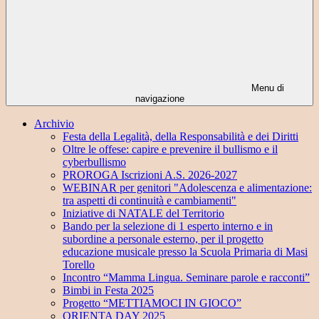
Menu di
navigazione
Archivio
Festa della Legalità, della Responsabilità e dei Diritti
Oltre le offese: capire e prevenire il bullismo e il
cyberbullismo
PROROGA Iscrizioni A.S. 2026-2027
WEBINAR per genitori "Adolescenza e alimentazione:
tra aspetti di continuità e cambiamenti"
Iniziative di NATALE del Territorio
Bando per la selezione di 1 esperto interno e in
subordine a personale esterno, per il progetto
educazione musicale presso la Scuola Primaria di Masi
Torello
Incontro “Mamma Lingua. Seminare parole e racconti”
Bimbi in Festa 2025
Progetto “METTIAMOCI IN GIOCO”
ORIENTA DAY 2025