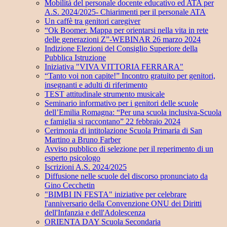
Mobilità del personale docente educativo ed ATA per
A.S. 2024/2025- Chiarimenti per il personale ATA
Un caffè tra genitori caregiver
“Ok Boomer. Mappa per orientarsi nella vita in rete
delle generazioni Z”-WEBINAR 26 marzo 2024
Indizione Elezioni del Consiglio Superiore della
Pubblica Istruzione
Iniziativa "VIVA VITTORIA FERRARA"
“Tanto voi non capite!” Incontro gratuito per genitori,
insegnanti e adulti di riferimento
TEST attitudinale strumento musicale
Seminario informativo per i genitori delle scuole
dell’Emilia Romagna: “Per una scuola inclusiva-Scuola
e famiglia si raccontano” 22 febbraio 2024
Cerimonia di intitolazione Scuola Primaria di San
Martino a Bruno Farber
Avviso pubblico di selezione per il reperimento di un
esperto psicologo
Iscrizioni A.S. 2024/2025
Diffusione nelle scuole del discorso pronunciato da
Gino Cecchetin
"BIMBI IN FESTA" iniziative per celebrare
l'anniversario della Convenzione ONU dei Diritti
dell'Infanzia e dell'Adolescenza
ORIENTA DAY Scuola Secondaria