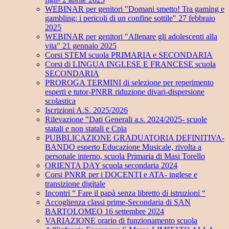
WEBINAR per genitori "Domani smetto! Tra gaming e
gambling: i pericoli di un confine sottile" 27 febbraio
2025
WEBINAR per genitori "Allenare gli adolescenti alla
vita" 21 gennaio 2025
Corsi STEM scuola PRIMARIA e SECONDARIA
Corsi di LINGUA INGLESE E FRANCESE scuola
SECONDARIA
PROROGA TERMINI di selezione per reperimento
esperti e tutor-PNRR riduzione divari-dispersione
scolastica
Iscrizioni A.S. 2025/2026
Rilevazione "Dati Generali a.s. 2024/2025- scuole
statali e non statali e Cpia
PUBBLICAZIONE GRADUATORIA DEFINITIVA-
BANDO esperto Educazione Musicale, rivolta a
personale interno, scuola Primaria di Masi Torello
ORIENTA DAY scuola secondaria 2024
Corsi PNRR per i DOCENTI e ATA- inglese e
transizione digitale
Incontri “ Fare il papà senza libretto di istruzioni “
Accoglienza classi prime-Secondaria di SAN
BARTOLOMEO 16 settembre 2024
VARIAZIONE orario di funzionamento scuola