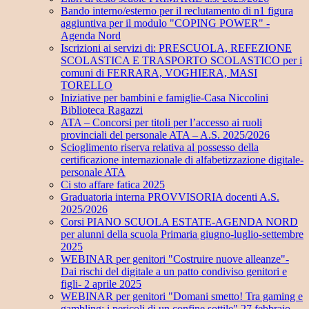
Bando interno/esterno per il reclutamento di n1 figura
aggiuntiva per il modulo "COPING POWER" -
Agenda Nord
Iscrizioni ai servizi di: PRESCUOLA, REFEZIONE
SCOLASTICA E TRASPORTO SCOLASTICO per i
comuni di FERRARA, VOGHIERA, MASI
TORELLO
Iniziative per bambini e famiglie-Casa Niccolini
Biblioteca Ragazzi
ATA – Concorsi per titoli per l’accesso ai ruoli
provinciali del personale ATA – A.S. 2025/2026
Scioglimento riserva relativa al possesso della
certificazione internazionale di alfabetizzazione digitale-
personale ATA
Ci sto affare fatica 2025
Graduatoria interna PROVVISORIA docenti A.S.
2025/2026
Corsi PIANO SCUOLA ESTATE-AGENDA NORD
per alunni della scuola Primaria giugno-luglio-settembre
2025
WEBINAR per genitori "Costruire nuove alleanze"-
Dai rischi del digitale a un patto condiviso genitori e
figli- 2 aprile 2025
WEBINAR per genitori "Domani smetto! Tra gaming e
gambling: i pericoli di un confine sottile" 27 febbraio