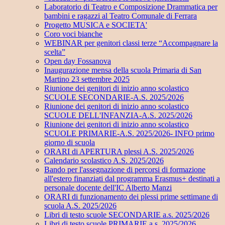
Laboratorio di Teatro e Composizione Drammatica per
bambini e ragazzi al Teatro Comunale di Ferrara
Progetto MUSICA e SOCIETA'
Coro voci bianche
WEBINAR per genitori classi terze “Accompagnare la
scelta”
Open day Fossanova
Inaugurazione mensa della scuola Primaria di San
Martino 23 settembre 2025
Riunione dei genitori di inizio anno scolastico
SCUOLE SECONDARIE-A.S. 2025/2026
Riunione dei genitori di inizio anno scolastico
SCUOLE DELL'INFANZIA-A.S. 2025/2026
Riunione dei genitori di inizio anno scolastico
SCUOLE PRIMARIE-A.S. 2025/2026- INFO primo
giorno di scuola
ORARI di APERTURA plessi A.S. 2025/2026
Calendario scolastico A.S. 2025/2026
Bando per l'assegnazione di percorsi di formazione
all'estero finanziati dal programma Erasmus+ destinati a
personale docente dell'IC Alberto Manzi
ORARI di funzionamento dei plessi prime settimane di
scuola A.S. 2025/2026
Libri di testo scuole SECONDARIE a.s. 2025/2026
Libri di testo scuole PRIMARIE a.s. 2025/2026