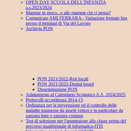
OPEN DAY SCUOLA DELL'INFANZIA
a.s.2023/2024
Mamme in gioco...e alle mamme chi ci pensa?
Comunicato AMI FERRARA - Variazione fermate bus
presso il terminal di Via del Lavoro
Archivio PON
PON 2021/2022-Reti locali
PON 2021/2022-Digital board
Disseminazione PON
Adattamento al Calendario Scolastico A.S. 2024/2025
Protocolli accoglienza 2014-15
Ordinanza per la prevenzione ed il controllo delle
malattie trasmesse da insetti vettori e in particolare da
zanzara tigre e zanzara comune
Test di selezione per l'ammissione alla classe prima del
percorso quadriennale di informatica-ITIS