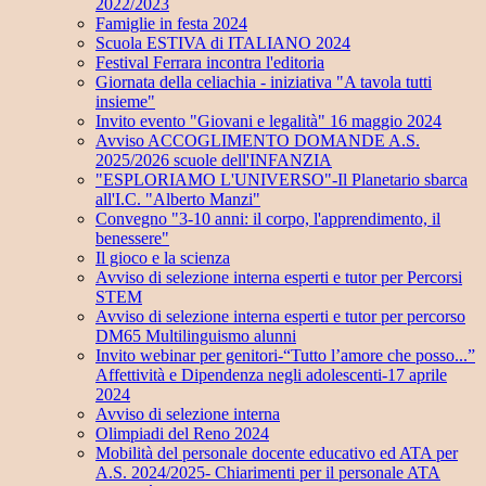
2022/2023
Famiglie in festa 2024
Scuola ESTIVA di ITALIANO 2024
Festival Ferrara incontra l'editoria
Giornata della celiachia - iniziativa "A tavola tutti
insieme"
Invito evento "Giovani e legalità" 16 maggio 2024
Avviso ACCOGLIMENTO DOMANDE A.S.
2025/2026 scuole dell'INFANZIA
"ESPLORIAMO L'UNIVERSO"-Il Planetario sbarca
all'I.C. "Alberto Manzi"
Convegno "3-10 anni: il corpo, l'apprendimento, il
benessere"
Il gioco e la scienza
Avviso di selezione interna esperti e tutor per Percorsi
STEM
Avviso di selezione interna esperti e tutor per percorso
DM65 Multilinguismo alunni
Invito webinar per genitori-“Tutto l’amore che posso...”
Affettività e Dipendenza negli adolescenti-17 aprile
2024
Avviso di selezione interna
Olimpiadi del Reno 2024
Mobilità del personale docente educativo ed ATA per
A.S. 2024/2025- Chiarimenti per il personale ATA