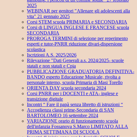
2025
WEBINAR per genitori "Allenare gli adolescenti alla
vita" 21 gennaio 2025
Corsi STEM scuola PRIMARIA e SECONDARIA
Corsi di LINGUA INGLESE E FRANCESE scuola
SECONDARIA
PROROGA TERMINI di selezione per reperimento
esperti e tutor-PNRR riduzione divari-dispersione
scolastica
Iscrizioni A.S. 2025/2026
Rilevazione "Dati Generali a.s. 2024/2025- scuole
statali e non statali e Cpia
PUBBLICAZIONE GRADUATORIA DEFINITIVA-
BANDO esperto Educazione Musicale, rivolta a
personale interno, scuola Primaria di Masi Torello
ORIENTA DAY scuola secondaria 2024
Corsi PNRR per i DOCENTI e ATA- inglese e
transizione digitale
Incontri “ Fare il papà senza libretto di istruzioni “
Accoglienza classi prime-Secondaria di SAN
BARTOLOMEO 16 settembre 2024
VARIAZIONE orario di funzionamento scuola
dell'infanzia Fossanova S.Marco LIMITATO ALLA
PRIMA SETTIMANA DI SCUOLA