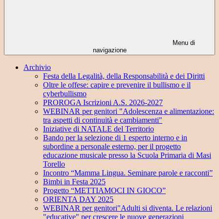
Menu di
navigazione
Archivio
Festa della Legalità, della Responsabilità e dei Diritti
Oltre le offese: capire e prevenire il bullismo e il
cyberbullismo
PROROGA Iscrizioni A.S. 2026-2027
WEBINAR per genitori "Adolescenza e alimentazione:
tra aspetti di continuità e cambiamenti"
Iniziative di NATALE del Territorio
Bando per la selezione di 1 esperto interno e in
subordine a personale esterno, per il progetto
educazione musicale presso la Scuola Primaria di Masi
Torello
Incontro “Mamma Lingua. Seminare parole e racconti”
Bimbi in Festa 2025
Progetto “METTIAMOCI IN GIOCO”
ORIENTA DAY 2025
WEBINAR per genitori"Adulti si diventa. Le relazioni
"educative" per crescere le nuove generazioni