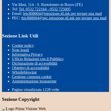
Via Masi, 114 - S. Bartolomeo in Bosco (FE)
Tel:
Tel. 0532 722164 - 0532 725005
Email:
feic808004@istruzione.it
Link per inviare una mail
PEC:
feic808004@pec.istruzione.it
Link per inviare una mail
Sezione Link Utili
Cookie policy
Note legali
Informativa Privacy
Ufficio Relazioni con il Pubblico
Dichiarazione di accessibilità
Obiettivi di accessibilità
Whistleblowing
Gestione consensi cookie
Amministrazione trasparente
Pagina visualizzata
1228
volte
Sezione Copyright