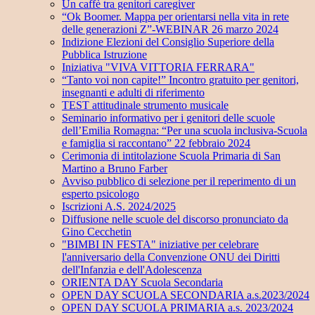
Un caffè tra genitori caregiver
“Ok Boomer. Mappa per orientarsi nella vita in rete
delle generazioni Z”-WEBINAR 26 marzo 2024
Indizione Elezioni del Consiglio Superiore della
Pubblica Istruzione
Iniziativa "VIVA VITTORIA FERRARA"
“Tanto voi non capite!” Incontro gratuito per genitori,
insegnanti e adulti di riferimento
TEST attitudinale strumento musicale
Seminario informativo per i genitori delle scuole
dell’Emilia Romagna: “Per una scuola inclusiva-Scuola
e famiglia si raccontano” 22 febbraio 2024
Cerimonia di intitolazione Scuola Primaria di San
Martino a Bruno Farber
Avviso pubblico di selezione per il reperimento di un
esperto psicologo
Iscrizioni A.S. 2024/2025
Diffusione nelle scuole del discorso pronunciato da
Gino Cecchetin
"BIMBI IN FESTA" iniziative per celebrare
l'anniversario della Convenzione ONU dei Diritti
dell'Infanzia e dell'Adolescenza
ORIENTA DAY Scuola Secondaria
OPEN DAY SCUOLA SECONDARIA a.s.2023/2024
OPEN DAY SCUOLA PRIMARIA a.s. 2023/2024