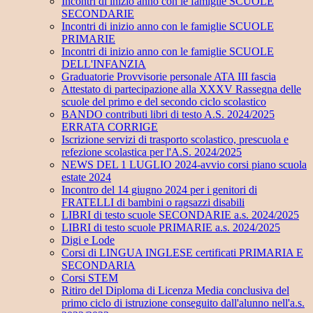
Incontri di inizio anno con le famiglie SCUOLE
SECONDARIE
Incontri di inizio anno con le famiglie SCUOLE
PRIMARIE
Incontri di inizio anno con le famiglie SCUOLE
DELL'INFANZIA
Graduatorie Provvisorie personale ATA III fascia
Attestato di partecipazione alla XXXV Rassegna delle
scuole del primo e del secondo ciclo scolastico
BANDO contributi libri di testo A.S. 2024/2025
ERRATA CORRIGE
Iscrizione servizi di trasporto scolastico, prescuola e
refezione scolastica per l'A.S. 2024/2025
NEWS DEL 1 LUGLIO 2024-avvio corsi piano scuola
estate 2024
Incontro del 14 giugno 2024 per i genitori di
FRATELLI di bambini o ragsazzi disabili
LIBRI di testo scuole SECONDARIE a.s. 2024/2025
LIBRI di testo scuole PRIMARIE a.s. 2024/2025
Digi e Lode
Corsi di LINGUA INGLESE certificati PRIMARIA E
SECONDARIA
Corsi STEM
Ritiro del Diploma di Licenza Media conclusiva del
primo ciclo di istruzione conseguito dall'alunno nell'a.s.