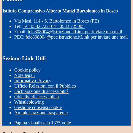
Istituto Comprensivo Alberto Manzi Bartolomeo in Bosco
Via Masi, 114 - S. Bartolomeo in Bosco (FE)
Tel:
Tel. 0532 722164 - 0532 725005
Email:
feic808004@istruzione.it
Link per inviare una mail
PEC:
feic808004@pec.istruzione.it
Link per inviare una mail
Sezione Link Utili
Cookie policy
Note legali
Informativa Privacy
Ufficio Relazioni con il Pubblico
Dichiarazione di accessibilità
Obiettivi di accessibilità
Whistleblowing
Gestione consensi cookie
Amministrazione trasparente
Pagina visualizzata
1375
volte