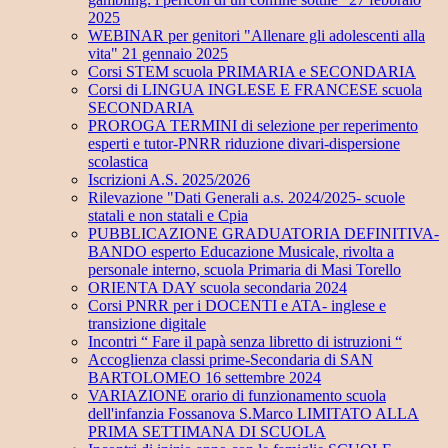
2025
WEBINAR per genitori "Allenare gli adolescenti alla
vita" 21 gennaio 2025
Corsi STEM scuola PRIMARIA e SECONDARIA
Corsi di LINGUA INGLESE E FRANCESE scuola
SECONDARIA
PROROGA TERMINI di selezione per reperimento
esperti e tutor-PNRR riduzione divari-dispersione
scolastica
Iscrizioni A.S. 2025/2026
Rilevazione "Dati Generali a.s. 2024/2025- scuole
statali e non statali e Cpia
PUBBLICAZIONE GRADUATORIA DEFINITIVA-
BANDO esperto Educazione Musicale, rivolta a
personale interno, scuola Primaria di Masi Torello
ORIENTA DAY scuola secondaria 2024
Corsi PNRR per i DOCENTI e ATA- inglese e
transizione digitale
Incontri “ Fare il papà senza libretto di istruzioni “
Accoglienza classi prime-Secondaria di SAN
BARTOLOMEO 16 settembre 2024
VARIAZIONE orario di funzionamento scuola
dell'infanzia Fossanova S.Marco LIMITATO ALLA
PRIMA SETTIMANA DI SCUOLA