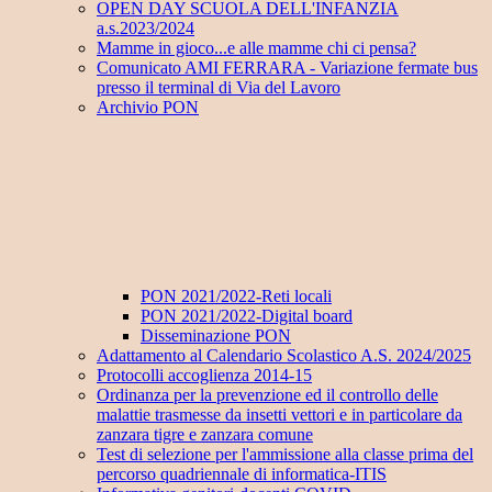
OPEN DAY SCUOLA DELL'INFANZIA
a.s.2023/2024
Mamme in gioco...e alle mamme chi ci pensa?
Comunicato AMI FERRARA - Variazione fermate bus
presso il terminal di Via del Lavoro
Archivio PON
PON 2021/2022-Reti locali
PON 2021/2022-Digital board
Disseminazione PON
Adattamento al Calendario Scolastico A.S. 2024/2025
Protocolli accoglienza 2014-15
Ordinanza per la prevenzione ed il controllo delle
malattie trasmesse da insetti vettori e in particolare da
zanzara tigre e zanzara comune
Test di selezione per l'ammissione alla classe prima del
percorso quadriennale di informatica-ITIS