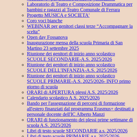
Laboratorio di Teatro e Composizione Drammatica per
bambini e ragazzi al Teatro Comunale di Ferrara
Progetto MUSICA e SOCIETA'
Coro voci bianche
WEBINAR per genitori classi terze “Accompagnare la
scelta”
Open day Fossanova
Inaugurazione mensa della scuola Primaria di San
Martino 23 settembre 2025
Riunione dei genitori di inizio anno scolastico
SCUOLE SECONDARIE-A.S. 2025/2026
Riunione dei genitori di inizio anno scolastico
SCUOLE DELL'INFANZIA-A.S. 2025/2026
Riunione dei genitori di inizio anno scolastico
SCUOLE PRIMARIE-A.S. 2025/2026- INFO primo
giorno di scuola
ORARI di APERTURA plessi A.S. 2025/2026
Calendario scolastico A.S. 2025/2026
Bando per l'assegnazione di percorsi di formazione
all'estero finanziati dal programma Erasmus+ destinati a
personale docente dell'IC Alberto Manzi
ORARI di funzionamento dei plessi prime settimane di
scuola A.S. 2025/2026
Libri di testo scuole SECONDARIE a.s. 2025/2026
Libri di testo scuole PRIMARIE a.s. 2025/2026