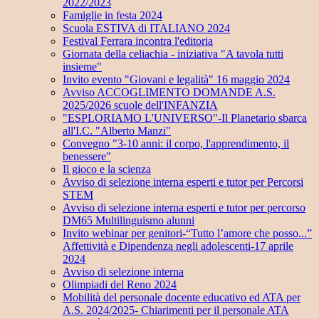
2022/2023
Famiglie in festa 2024
Scuola ESTIVA di ITALIANO 2024
Festival Ferrara incontra l'editoria
Giornata della celiachia - iniziativa "A tavola tutti
insieme"
Invito evento "Giovani e legalità" 16 maggio 2024
Avviso ACCOGLIMENTO DOMANDE A.S.
2025/2026 scuole dell'INFANZIA
"ESPLORIAMO L'UNIVERSO"-Il Planetario sbarca
all'I.C. "Alberto Manzi"
Convegno "3-10 anni: il corpo, l'apprendimento, il
benessere"
Il gioco e la scienza
Avviso di selezione interna esperti e tutor per Percorsi
STEM
Avviso di selezione interna esperti e tutor per percorso
DM65 Multilinguismo alunni
Invito webinar per genitori-“Tutto l’amore che posso...”
Affettività e Dipendenza negli adolescenti-17 aprile
2024
Avviso di selezione interna
Olimpiadi del Reno 2024
Mobilità del personale docente educativo ed ATA per
A.S. 2024/2025- Chiarimenti per il personale ATA