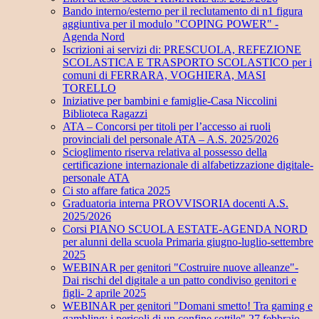
Bando interno/esterno per il reclutamento di n1 figura
aggiuntiva per il modulo "COPING POWER" -
Agenda Nord
Iscrizioni ai servizi di: PRESCUOLA, REFEZIONE
SCOLASTICA E TRASPORTO SCOLASTICO per i
comuni di FERRARA, VOGHIERA, MASI
TORELLO
Iniziative per bambini e famiglie-Casa Niccolini
Biblioteca Ragazzi
ATA – Concorsi per titoli per l’accesso ai ruoli
provinciali del personale ATA – A.S. 2025/2026
Scioglimento riserva relativa al possesso della
certificazione internazionale di alfabetizzazione digitale-
personale ATA
Ci sto affare fatica 2025
Graduatoria interna PROVVISORIA docenti A.S.
2025/2026
Corsi PIANO SCUOLA ESTATE-AGENDA NORD
per alunni della scuola Primaria giugno-luglio-settembre
2025
WEBINAR per genitori "Costruire nuove alleanze"-
Dai rischi del digitale a un patto condiviso genitori e
figli- 2 aprile 2025
WEBINAR per genitori "Domani smetto! Tra gaming e
gambling: i pericoli di un confine sottile" 27 febbraio