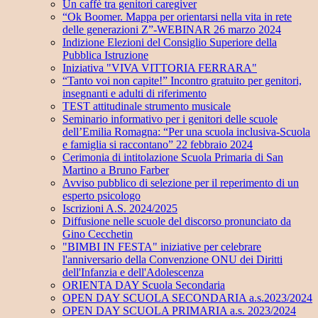
Un caffè tra genitori caregiver
“Ok Boomer. Mappa per orientarsi nella vita in rete
delle generazioni Z”-WEBINAR 26 marzo 2024
Indizione Elezioni del Consiglio Superiore della
Pubblica Istruzione
Iniziativa "VIVA VITTORIA FERRARA"
“Tanto voi non capite!” Incontro gratuito per genitori,
insegnanti e adulti di riferimento
TEST attitudinale strumento musicale
Seminario informativo per i genitori delle scuole
dell’Emilia Romagna: “Per una scuola inclusiva-Scuola
e famiglia si raccontano” 22 febbraio 2024
Cerimonia di intitolazione Scuola Primaria di San
Martino a Bruno Farber
Avviso pubblico di selezione per il reperimento di un
esperto psicologo
Iscrizioni A.S. 2024/2025
Diffusione nelle scuole del discorso pronunciato da
Gino Cecchetin
"BIMBI IN FESTA" iniziative per celebrare
l'anniversario della Convenzione ONU dei Diritti
dell'Infanzia e dell'Adolescenza
ORIENTA DAY Scuola Secondaria
OPEN DAY SCUOLA SECONDARIA a.s.2023/2024
OPEN DAY SCUOLA PRIMARIA a.s. 2023/2024