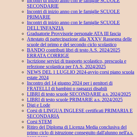
Incontri di inizio anno con le famiglie SCUOLE
SECONDARIE
Incontri di inizio anno con le famiglie SCUOLE
PRIMARIE
Incontri di inizio anno con le famiglie SCUOLE
DELL'INFANZIA
Graduatorie Provvisorie personale ATA III fascia
Attestato di partecipazione alla XXXV Rassegna delle
scuole del primo e del secondo ciclo scolastico
BANDO contributi libri di testo A.S. 2024/2025
ERRATA CORRIGE
Iscrizione servizi di trasporto scolastico, prescuola e
refezione scolastica per l'A.S. 2024/2025
NEWS DEL 1 LUGLIO 2024-avvio corsi piano scuola
estate 2024
Incontro del 14 giugno 2024 per i genitori di
FRATELLI di bambini o ragsazzi disabili
LIBRI di testo scuole SECONDARIE a.s. 2024/2025
LIBRI di testo scuole PRIMARIE a.s. 2024/2025
Digi e Lode
Corsi di LINGUA INGLESE certificati PRIMARIA E
SECONDARIA
Corsi STEM
Ritiro del Diploma di Licenza Media conclusiva del
primo ciclo di istruzione conseguito dall'alunno nell'a.s.