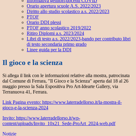
Informativa genitori-docenti COVID
Orario apertura scuole A.S. 2022/2023
Diritto allo studio scolastico a.s. 2022/2023
PTOF
Orario DDI plessi
PTOF anno scolastico 2019/2022
Ritiro Diplomi a.s. 2023/2024
Libri di testo a.s. 2022/2023-bando per contributo libri
di testo secondaria primo grado
Linee guida per la DDI
Il gioco e la scienza
Si allega il link con le informazioni relative alla mostra, patrocinata
dal Comune di Ferrara, "Il Gioco e la Scienza" aperta dal 18 al 26
maggio presso la Sala Espositiva Pro Art-Idearte Gallery, via
Terranuova 41, Ferrara.
Link Pagina evento: https://www.laterradellorso.it/la-mostra-il-
gioco-e-la-scienza-2024
Invito: https://www.laterradellorso.it/wp-
content/uploads/Invito_10x21_Sede-ProArt_2024-web.pdf
Notizie