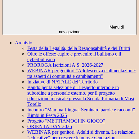
Menu di
navigazione
Archivio
Festa della Legalità, della Responsabilità e dei Diritti
Oltre le offese: capire e prevenire il bullismo e il
cyberbullismo
PROROGA Iscrizioni A.S. 2026-2027
WEBINAR per genitori "Adolescenza e alimentazione:
tra aspetti di continuità e cambiamenti"
Iniziative di NATALE del Territorio
Bando per la selezione di 1 esperto interno e in
subordine a personale esterno, per il progetto
educazione musicale presso la Scuola Primaria di Masi
Torello
Incontro “Mamma Lingua. Seminare parole e racconti”
Bimbi in Festa 2025
Progetto “METTIAMOCI IN GIOCO”
ORIENTA DAY 2025
WEBINAR per genitori"Adulti si diventa. Le relazioni
"educative" per crescere le nuove generazioni