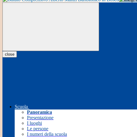
close
Scuola
Panoramica
Presentazione
I luoghi
Le persone
I numeri della scuola