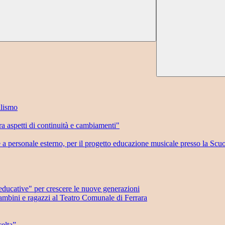
llismo
 aspetti di continuità e cambiamenti"
e a personale esterno, per il progetto educazione musicale presso la Scu
ducative" per crescere le nuove generazioni
mbini e ragazzi al Teatro Comunale di Ferrara
elta”