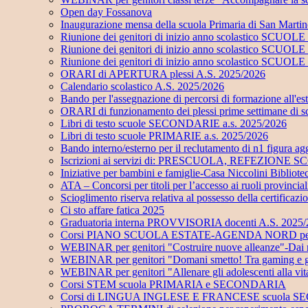
Open day Fossanova
Inaugurazione mensa della scuola Primaria di San Marti
Riunione dei genitori di inizio anno scolastico SC
Riunione dei genitori di inizio anno scolastico SC
Riunione dei genitori di inizio anno scolastico SCUO
ORARI di APERTURA plessi A.S. 2025/2026
Calendario scolastico A.S. 2025/2026
Bando per l'assegnazione di percorsi di formazione all'e
ORARI di funzionamento dei plessi prime settimane di 
Libri di testo scuole SECONDARIE a.s. 2025/2026
Libri di testo scuole PRIMARIE a.s. 2025/2026
Bando interno/esterno per il reclutamento di n1 figu
Iscrizioni ai servizi di: PRESCUOLA, REFEZI
Iniziative per bambini e famiglie-Casa Niccolini Bibliot
ATA – Concorsi per titoli per l’accesso ai ruoli provinci
Scioglimento riserva relativa al possesso della certificaz
Ci sto affare fatica 2025
Graduatoria interna PROVVISORIA docenti A.S. 2025
Corsi PIANO SCUOLA ESTATE-AGENDA NORD per alunni
WEBINAR per genitori "Costruire nuove alleanze"-Dai risch
WEBINAR per genitori "Domani smetto! Tra gaming e gamb
WEBINAR per genitori "Allenare gli adolescenti alla vi
Corsi STEM scuola PRIMARIA e SECONDARIA
Corsi di LINGUA INGLESE E FRANCESE scuola 