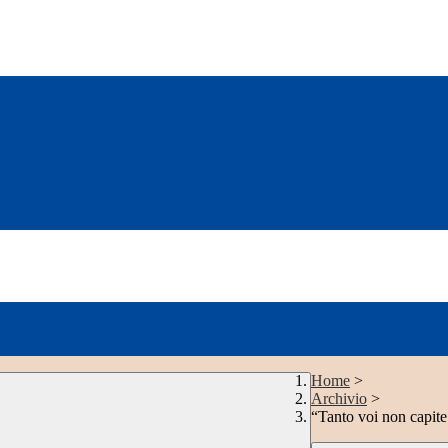
Home
>
Archivio
>
“Tanto voi non capite!