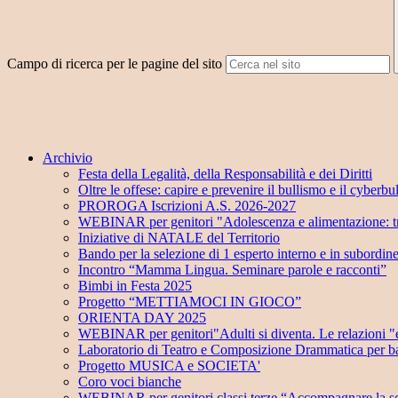
Campo di ricerca per le pagine del sito
Archivio
Festa della Legalità, della Responsabilità e dei Diritti
Oltre le offese: capire e prevenire il bullismo e il cyberbu
PROROGA Iscrizioni A.S. 2026-2027
WEBINAR per genitori "Adolescenza e alimentazione: tra
Iniziative di NATALE del Territorio
Bando per la selezione di 1 esperto interno e in subordin
Incontro “Mamma Lingua. Seminare parole e racconti”
Bimbi in Festa 2025
Progetto “METTIAMOCI IN GIOCO”
ORIENTA DAY 2025
WEBINAR per genitori"Adulti si diventa. Le relazioni "e
Laboratorio di Teatro e Composizione Drammatica per ba
Progetto MUSICA e SOCIETA'
Coro voci bianche
WEBINAR per genitori classi terze “Accompagnare la sc