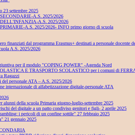
no 23 settembre 2025
UOLE SECONDARIE-A.S. 2025/2026
UOLE DELL'INFANZIA-A.S. 2025/2026
LE PRIMARIE-A.S. 2025/2026- INFO primo giorno di scuola
stero finanziati dal programma Erasmus+ destinati a personale docente d
scuola A.S. 2025/2026
ra aggiuntiva per il modulo "COPING POWER" -Agenda Nord
ONE SCOLASTICA E TRASPORTO SCOLASTICO per i comuni di 
eca Ragazzi
ali del personale ATA – A.S. 2025/2026
ione internazionale di alfabetizzazione digitale-personale ATA
/2026
 della scuola Primaria giugno-luglio-settembre 2025
i del digitale a un patto condiviso genitori e figli- 2 aprile 2025
ling: i pericoli di un confine sottile" 27 febbraio 2025
ta" 21 gennaio 2025
SECONDARIA