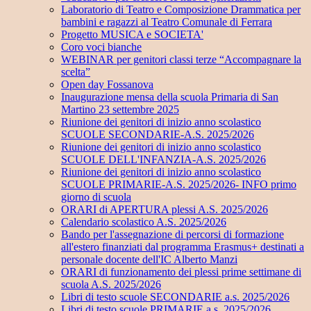
Laboratorio di Teatro e Composizione Drammatica per
bambini e ragazzi al Teatro Comunale di Ferrara
Progetto MUSICA e SOCIETA'
Coro voci bianche
WEBINAR per genitori classi terze “Accompagnare la
scelta”
Open day Fossanova
Inaugurazione mensa della scuola Primaria di San
Martino 23 settembre 2025
Riunione dei genitori di inizio anno scolastico
SCUOLE SECONDARIE-A.S. 2025/2026
Riunione dei genitori di inizio anno scolastico
SCUOLE DELL'INFANZIA-A.S. 2025/2026
Riunione dei genitori di inizio anno scolastico
SCUOLE PRIMARIE-A.S. 2025/2026- INFO primo
giorno di scuola
ORARI di APERTURA plessi A.S. 2025/2026
Calendario scolastico A.S. 2025/2026
Bando per l'assegnazione di percorsi di formazione
all'estero finanziati dal programma Erasmus+ destinati a
personale docente dell'IC Alberto Manzi
ORARI di funzionamento dei plessi prime settimane di
scuola A.S. 2025/2026
Libri di testo scuole SECONDARIE a.s. 2025/2026
Libri di testo scuole PRIMARIE a.s. 2025/2026