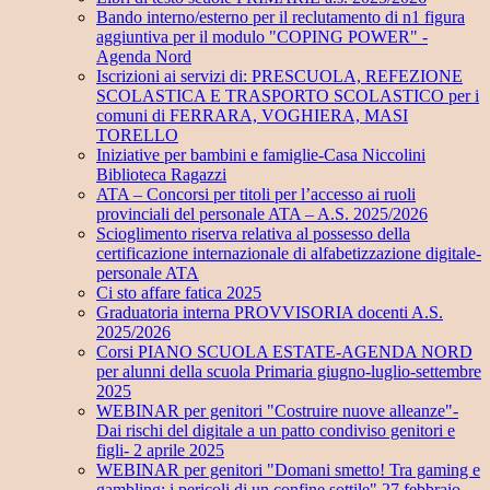
Bando interno/esterno per il reclutamento di n1 figura
aggiuntiva per il modulo "COPING POWER" -
Agenda Nord
Iscrizioni ai servizi di: PRESCUOLA, REFEZIONE
SCOLASTICA E TRASPORTO SCOLASTICO per i
comuni di FERRARA, VOGHIERA, MASI
TORELLO
Iniziative per bambini e famiglie-Casa Niccolini
Biblioteca Ragazzi
ATA – Concorsi per titoli per l’accesso ai ruoli
provinciali del personale ATA – A.S. 2025/2026
Scioglimento riserva relativa al possesso della
certificazione internazionale di alfabetizzazione digitale-
personale ATA
Ci sto affare fatica 2025
Graduatoria interna PROVVISORIA docenti A.S.
2025/2026
Corsi PIANO SCUOLA ESTATE-AGENDA NORD
per alunni della scuola Primaria giugno-luglio-settembre
2025
WEBINAR per genitori "Costruire nuove alleanze"-
Dai rischi del digitale a un patto condiviso genitori e
figli- 2 aprile 2025
WEBINAR per genitori "Domani smetto! Tra gaming e
gambling: i pericoli di un confine sottile" 27 febbraio