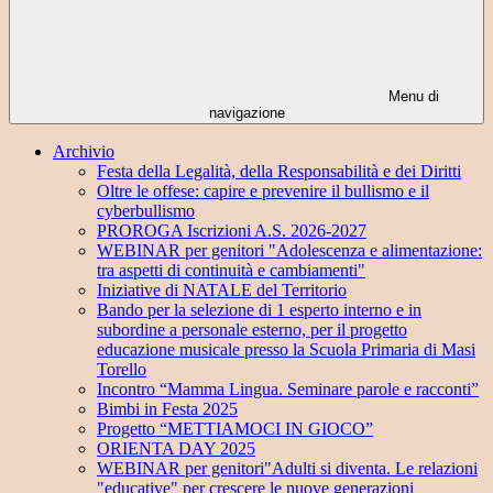
Menu di
navigazione
Archivio
Festa della Legalità, della Responsabilità e dei Diritti
Oltre le offese: capire e prevenire il bullismo e il
cyberbullismo
PROROGA Iscrizioni A.S. 2026-2027
WEBINAR per genitori "Adolescenza e alimentazione:
tra aspetti di continuità e cambiamenti"
Iniziative di NATALE del Territorio
Bando per la selezione di 1 esperto interno e in
subordine a personale esterno, per il progetto
educazione musicale presso la Scuola Primaria di Masi
Torello
Incontro “Mamma Lingua. Seminare parole e racconti”
Bimbi in Festa 2025
Progetto “METTIAMOCI IN GIOCO”
ORIENTA DAY 2025
WEBINAR per genitori"Adulti si diventa. Le relazioni
"educative" per crescere le nuove generazioni