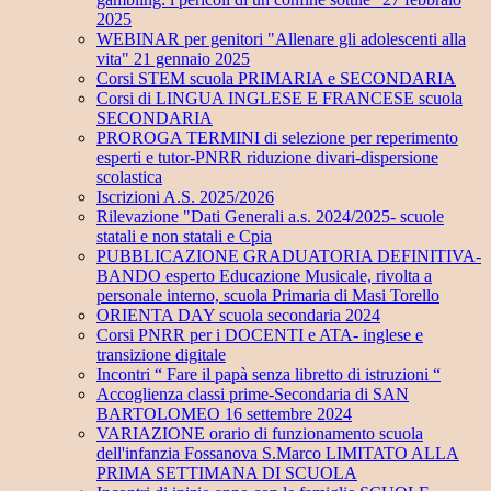
2025
WEBINAR per genitori "Allenare gli adolescenti alla
vita" 21 gennaio 2025
Corsi STEM scuola PRIMARIA e SECONDARIA
Corsi di LINGUA INGLESE E FRANCESE scuola
SECONDARIA
PROROGA TERMINI di selezione per reperimento
esperti e tutor-PNRR riduzione divari-dispersione
scolastica
Iscrizioni A.S. 2025/2026
Rilevazione "Dati Generali a.s. 2024/2025- scuole
statali e non statali e Cpia
PUBBLICAZIONE GRADUATORIA DEFINITIVA-
BANDO esperto Educazione Musicale, rivolta a
personale interno, scuola Primaria di Masi Torello
ORIENTA DAY scuola secondaria 2024
Corsi PNRR per i DOCENTI e ATA- inglese e
transizione digitale
Incontri “ Fare il papà senza libretto di istruzioni “
Accoglienza classi prime-Secondaria di SAN
BARTOLOMEO 16 settembre 2024
VARIAZIONE orario di funzionamento scuola
dell'infanzia Fossanova S.Marco LIMITATO ALLA
PRIMA SETTIMANA DI SCUOLA