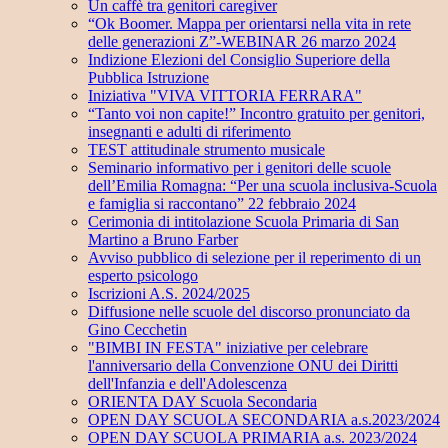
Un caffè tra genitori caregiver
“Ok Boomer. Mappa per orientarsi nella vita in rete
delle generazioni Z”-WEBINAR 26 marzo 2024
Indizione Elezioni del Consiglio Superiore della
Pubblica Istruzione
Iniziativa "VIVA VITTORIA FERRARA"
“Tanto voi non capite!” Incontro gratuito per genitori,
insegnanti e adulti di riferimento
TEST attitudinale strumento musicale
Seminario informativo per i genitori delle scuole
dell’Emilia Romagna: “Per una scuola inclusiva-Scuola
e famiglia si raccontano” 22 febbraio 2024
Cerimonia di intitolazione Scuola Primaria di San
Martino a Bruno Farber
Avviso pubblico di selezione per il reperimento di un
esperto psicologo
Iscrizioni A.S. 2024/2025
Diffusione nelle scuole del discorso pronunciato da
Gino Cecchetin
"BIMBI IN FESTA" iniziative per celebrare
l'anniversario della Convenzione ONU dei Diritti
dell'Infanzia e dell'Adolescenza
ORIENTA DAY Scuola Secondaria
OPEN DAY SCUOLA SECONDARIA a.s.2023/2024
OPEN DAY SCUOLA PRIMARIA a.s. 2023/2024