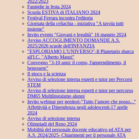
2022/2023
Famiglie in festa 2024
Scuola ESTIVA di ITALIANO 2024
Festival Ferrara incontra l'editoria
Giornata della celiachia - iniziativa "A tavola tutti
insieme"
Invito evento "Giovani e legalità" 16 maggio 2024
Avviso ACCOGLIMENTO DOMANDE A.S.
2025/2026 scuole dell'INFANZIA
"ESPLORIAMO L'UNIVERSO"-Il Planetario sbarca
all'I.C. "Alberto Manzi"
Convegno "3-10 anni: il corpo, l'apprendimento, il
benessere"
Il gioco e la scienza
Avviso di selezione interna esperti e tutor per Percorsi
STEM
Avviso di selezione interna esperti e tutor per percorso
DM65 Multilinguismo alunni
Invito webinar per genitori-“Tutto l’amore che posso...”
Affettività e Dipendenza negli adolescenti-17 aprile
2024
Avviso di selezione interna
Olimpiadi del Reno 2024
Mobilità del personale docente educativo ed ATA per
A.S. 2024/2025- Chiarimenti per il personale ATA