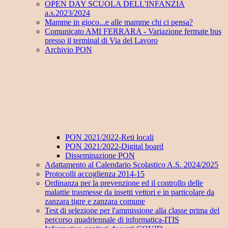
OPEN DAY SCUOLA DELL'INFANZIA
a.s.2023/2024
Mamme in gioco...e alle mamme chi ci pensa?
Comunicato AMI FERRARA - Variazione fermate bus
presso il terminal di Via del Lavoro
Archivio PON
PON 2021/2022-Reti locali
PON 2021/2022-Digital board
Disseminazione PON
Adattamento al Calendario Scolastico A.S. 2024/2025
Protocolli accoglienza 2014-15
Ordinanza per la prevenzione ed il controllo delle
malattie trasmesse da insetti vettori e in particolare da
zanzara tigre e zanzara comune
Test di selezione per l'ammissione alla classe prima del
percorso quadriennale di informatica-ITIS