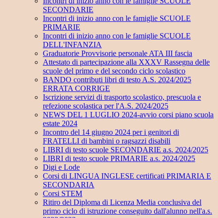
Incontri di inizio anno con le famiglie SCUOLE
SECONDARIE
Incontri di inizio anno con le famiglie SCUOLE
PRIMARIE
Incontri di inizio anno con le famiglie SCUOLE
DELL'INFANZIA
Graduatorie Provvisorie personale ATA III fascia
Attestato di partecipazione alla XXXV Rassegna delle
scuole del primo e del secondo ciclo scolastico
BANDO contributi libri di testo A.S. 2024/2025
ERRATA CORRIGE
Iscrizione servizi di trasporto scolastico, prescuola e
refezione scolastica per l'A.S. 2024/2025
NEWS DEL 1 LUGLIO 2024-avvio corsi piano scuola
estate 2024
Incontro del 14 giugno 2024 per i genitori di
FRATELLI di bambini o ragsazzi disabili
LIBRI di testo scuole SECONDARIE a.s. 2024/2025
LIBRI di testo scuole PRIMARIE a.s. 2024/2025
Digi e Lode
Corsi di LINGUA INGLESE certificati PRIMARIA E
SECONDARIA
Corsi STEM
Ritiro del Diploma di Licenza Media conclusiva del
primo ciclo di istruzione conseguito dall'alunno nell'a.s.