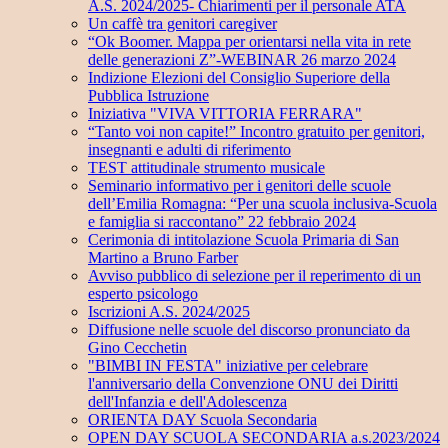
A.S. 2024/2025- Chiarimenti per il personale ATA
Un caffè tra genitori caregiver
“Ok Boomer. Mappa per orientarsi nella vita in rete
delle generazioni Z”-WEBINAR 26 marzo 2024
Indizione Elezioni del Consiglio Superiore della
Pubblica Istruzione
Iniziativa "VIVA VITTORIA FERRARA"
“Tanto voi non capite!” Incontro gratuito per genitori,
insegnanti e adulti di riferimento
TEST attitudinale strumento musicale
Seminario informativo per i genitori delle scuole
dell’Emilia Romagna: “Per una scuola inclusiva-Scuola
e famiglia si raccontano” 22 febbraio 2024
Cerimonia di intitolazione Scuola Primaria di San
Martino a Bruno Farber
Avviso pubblico di selezione per il reperimento di un
esperto psicologo
Iscrizioni A.S. 2024/2025
Diffusione nelle scuole del discorso pronunciato da
Gino Cecchetin
"BIMBI IN FESTA" iniziative per celebrare
l'anniversario della Convenzione ONU dei Diritti
dell'Infanzia e dell'Adolescenza
ORIENTA DAY Scuola Secondaria
OPEN DAY SCUOLA SECONDARIA a.s.2023/2024