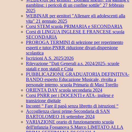
gambling: i pericoli di un confine sottile" 27 febbraio
2025
WEBINAR per genitori "Allenare gli adolescenti alla
vita" 21 gennaio 2025
Corsi STEM scuola PRIMARIA e SECONDARIA
Corsi di LINGUA INGLESE E FRANCESE scuola
SECONDARIA
PROROGA TERMINI di selezione per reperimento
esperti e tutor-PNRR riduzione divari-dispersione
scolastica
Iscrizioni A.S. 2025/2026
Rilevazione "Dati Generali a.s. 2024/2025- scuole
statali e non statali e Cpia
PUBBLICAZIONE GRADUATORIA DEFINITIVA-
BANDO esperto Educazione Musicale, rivolta a
personale interno, scuola Primaria di Masi Torello
ORIENTA DAY scuola secondaria 2024
Corsi PNRR per i DOCENTI e ATA- inglese e
transizione digitale
Incontri “ Fare il papà senza libretto di istruzioni “
Accoglienza classi prime-Secondaria di SAN
BARTOLOMEO 16 settembre 2024
VARIAZIONE orario di funzionamento scuola
dell'infanzia Fossanova S.Marco LIMITATO ALLA