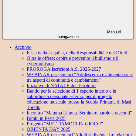
Menu di
navigazione
Archivio
Festa della Legalità, della Responsabilità e dei Diritti
Oltre le offese: capire e prevenire il bullismo e il
cyberbullismo
PROROGA Iscrizioni A.S. 2026-2027
WEBINAR per genitori "Adolescenza e alimentazione:
tra aspetti di continuità e cambiamenti"
Iniziative di NATALE del Territorio
Bando per la selezione di 1 esperto interno e in
subordine a personale esterno, per il progetto
educazione musicale presso la Scuola Primaria di Masi
Torello
Incontro “Mamma Lingua. Seminare parole e racconti”
Bimbi in Festa 2025
Progetto “METTIAMOCI IN GIOCO”
ORIENTA DAY 2025
WEBINAR per genitori"Adulti si diventa. Le relazioni