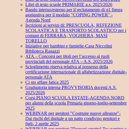
Libri di testo scuole PRIMARIE a.s. 2025/2026
Bando interno/esterno per il reclutamento di n1 figura
aggiuntiva per il modulo "COPING POWER" -
Agenda Nord
Iscrizioni ai servizi di: PRESCUOLA, REFEZIONE
SCOLASTICA E TRASPORTO SCOLASTICO per i
comuni di FERRARA, VOGHIERA, MASI
TORELLO
Iniziative per bambini e famiglie-Casa Niccolini
Biblioteca Ragazzi
ATA – Concorsi per titoli per l’accesso ai ruoli
provinciali del personale ATA – A.S. 2025/2026
Scioglimento riserva relativa al possesso della
certificazione internazionale di alfabetizzazione digitale-
personale ATA
Ci sto affare fatica 2025
Graduatoria interna PROVVISORIA docenti A.S.
2025/2026
Corsi PIANO SCUOLA ESTATE-AGENDA NORD
per alunni della scuola Primaria giugno-luglio-settembre
2025
WEBINAR per genitori "Costruire nuove alleanze"-
Dai rischi del digitale a un patto condiviso genitori e
figli- 2 aprile 2025
WEBINAR per genitori "Domani smetto! Tra gaming e