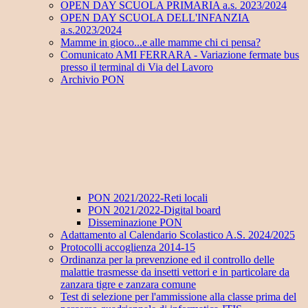
OPEN DAY SCUOLA PRIMARIA a.s. 2023/2024
OPEN DAY SCUOLA DELL'INFANZIA
a.s.2023/2024
Mamme in gioco...e alle mamme chi ci pensa?
Comunicato AMI FERRARA - Variazione fermate bus
presso il terminal di Via del Lavoro
Archivio PON
PON 2021/2022-Reti locali
PON 2021/2022-Digital board
Disseminazione PON
Adattamento al Calendario Scolastico A.S. 2024/2025
Protocolli accoglienza 2014-15
Ordinanza per la prevenzione ed il controllo delle
malattie trasmesse da insetti vettori e in particolare da
zanzara tigre e zanzara comune
Test di selezione per l'ammissione alla classe prima del