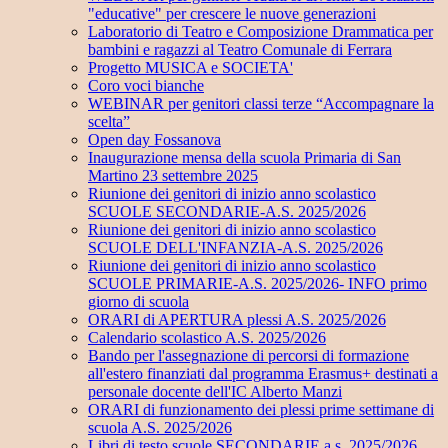
"educative" per crescere le nuove generazioni
Laboratorio di Teatro e Composizione Drammatica per
bambini e ragazzi al Teatro Comunale di Ferrara
Progetto MUSICA e SOCIETA'
Coro voci bianche
WEBINAR per genitori classi terze “Accompagnare la
scelta”
Open day Fossanova
Inaugurazione mensa della scuola Primaria di San
Martino 23 settembre 2025
Riunione dei genitori di inizio anno scolastico
SCUOLE SECONDARIE-A.S. 2025/2026
Riunione dei genitori di inizio anno scolastico
SCUOLE DELL'INFANZIA-A.S. 2025/2026
Riunione dei genitori di inizio anno scolastico
SCUOLE PRIMARIE-A.S. 2025/2026- INFO primo
giorno di scuola
ORARI di APERTURA plessi A.S. 2025/2026
Calendario scolastico A.S. 2025/2026
Bando per l'assegnazione di percorsi di formazione
all'estero finanziati dal programma Erasmus+ destinati a
personale docente dell'IC Alberto Manzi
ORARI di funzionamento dei plessi prime settimane di
scuola A.S. 2025/2026
Libri di testo scuole SECONDARIE a.s. 2025/2026