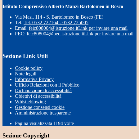
Istituto Comprensivo Alberto Manzi Bartolomeo in Bosco
Via Masi, 114 - S. Bartolomeo in Bosco (FE)
Tel:
Tel. 0532 722164 - 0532 725005
Email:
feic808004@istruzione.it
Link per inviare una mail
PEC:
feic808004@pec.istruzione.it
Link per inviare una mail
Sezione Link Utili
Cookie policy
Note legali
Informativa Privacy
Ufficio Relazioni con il Pubblico
Dichiarazione di accessibilità
Obiettivi di accessibilità
Whistleblowing
Gestione consensi cookie
Amministrazione trasparente
Pagina visualizzata
1194
volte
Sezione Copyright