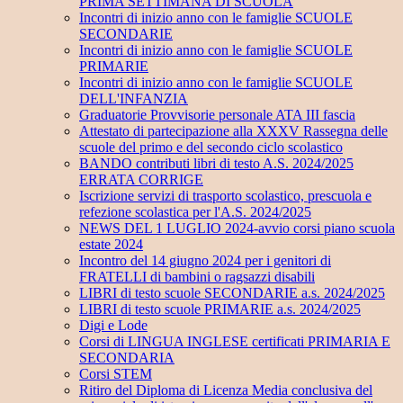
PRIMA SETTIMANA DI SCUOLA
Incontri di inizio anno con le famiglie SCUOLE
SECONDARIE
Incontri di inizio anno con le famiglie SCUOLE
PRIMARIE
Incontri di inizio anno con le famiglie SCUOLE
DELL'INFANZIA
Graduatorie Provvisorie personale ATA III fascia
Attestato di partecipazione alla XXXV Rassegna delle
scuole del primo e del secondo ciclo scolastico
BANDO contributi libri di testo A.S. 2024/2025
ERRATA CORRIGE
Iscrizione servizi di trasporto scolastico, prescuola e
refezione scolastica per l'A.S. 2024/2025
NEWS DEL 1 LUGLIO 2024-avvio corsi piano scuola
estate 2024
Incontro del 14 giugno 2024 per i genitori di
FRATELLI di bambini o ragsazzi disabili
LIBRI di testo scuole SECONDARIE a.s. 2024/2025
LIBRI di testo scuole PRIMARIE a.s. 2024/2025
Digi e Lode
Corsi di LINGUA INGLESE certificati PRIMARIA E
SECONDARIA
Corsi STEM
Ritiro del Diploma di Licenza Media conclusiva del