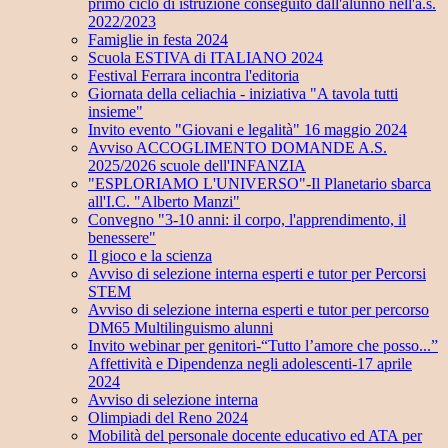
primo ciclo di istruzione conseguito dall'alunno nell'a.s.
2022/2023
Famiglie in festa 2024
Scuola ESTIVA di ITALIANO 2024
Festival Ferrara incontra l'editoria
Giornata della celiachia - iniziativa "A tavola tutti
insieme"
Invito evento "Giovani e legalità" 16 maggio 2024
Avviso ACCOGLIMENTO DOMANDE A.S.
2025/2026 scuole dell'INFANZIA
"ESPLORIAMO L'UNIVERSO"-Il Planetario sbarca
all'I.C. "Alberto Manzi"
Convegno "3-10 anni: il corpo, l'apprendimento, il
benessere"
Il gioco e la scienza
Avviso di selezione interna esperti e tutor per Percorsi
STEM
Avviso di selezione interna esperti e tutor per percorso
DM65 Multilinguismo alunni
Invito webinar per genitori-“Tutto l’amore che posso...”
Affettività e Dipendenza negli adolescenti-17 aprile
2024
Avviso di selezione interna
Olimpiadi del Reno 2024
Mobilità del personale docente educativo ed ATA per