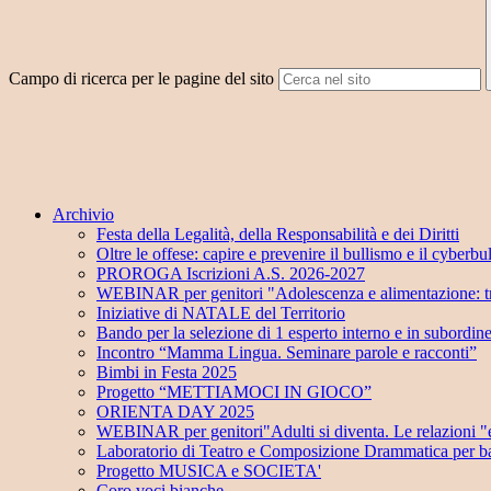
Campo di ricerca per le pagine del sito
Archivio
Festa della Legalità, della Responsabilità e dei Diritti
Oltre le offese: capire e prevenire il bullismo e il cyberbu
PROROGA Iscrizioni A.S. 2026-2027
WEBINAR per genitori "Adolescenza e alimentazione: tra
Iniziative di NATALE del Territorio
Bando per la selezione di 1 esperto interno e in subordin
Incontro “Mamma Lingua. Seminare parole e racconti”
Bimbi in Festa 2025
Progetto “METTIAMOCI IN GIOCO”
ORIENTA DAY 2025
WEBINAR per genitori"Adulti si diventa. Le relazioni "e
Laboratorio di Teatro e Composizione Drammatica per ba
Progetto MUSICA e SOCIETA'
Coro voci bianche