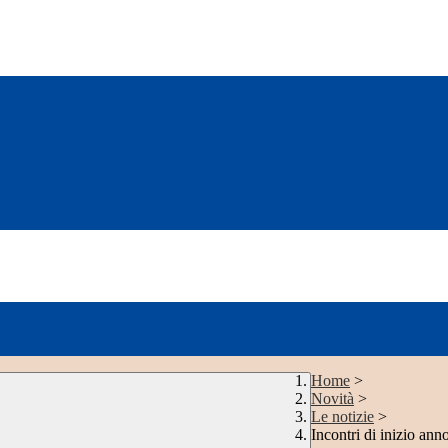
Home
>
Novità
>
Le notizie
>
Incontri di inizio 