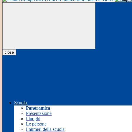
close
Scuola
Panoramica
Presentazione
I luoghi
Le persone
I numeri della scuola