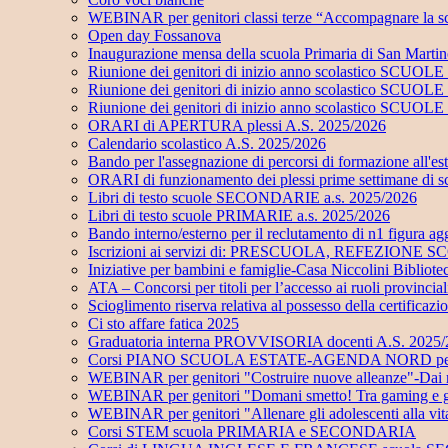
WEBINAR per genitori classi terze “Accompagnare la sc
Open day Fossanova
Inaugurazione mensa della scuola Primaria di San Marti
Riunione dei genitori di inizio anno scolastico SC
Riunione dei genitori di inizio anno scolastico SC
Riunione dei genitori di inizio anno scolastico SCUO
ORARI di APERTURA plessi A.S. 2025/2026
Calendario scolastico A.S. 2025/2026
Bando per l'assegnazione di percorsi di formazione all'e
ORARI di funzionamento dei plessi prime settimane di 
Libri di testo scuole SECONDARIE a.s. 2025/2026
Libri di testo scuole PRIMARIE a.s. 2025/2026
Bando interno/esterno per il reclutamento di n1 figu
Iscrizioni ai servizi di: PRESCUOLA, REFEZI
Iniziative per bambini e famiglie-Casa Niccolini Bibliot
ATA – Concorsi per titoli per l’accesso ai ruoli provinci
Scioglimento riserva relativa al possesso della certificaz
Ci sto affare fatica 2025
Graduatoria interna PROVVISORIA docenti A.S. 2025
Corsi PIANO SCUOLA ESTATE-AGENDA NORD per alunni
WEBINAR per genitori "Costruire nuove alleanze"-Dai risch
WEBINAR per genitori "Domani smetto! Tra gaming e gamb
WEBINAR per genitori "Allenare gli adolescenti alla vi
Corsi STEM scuola PRIMARIA e SECONDARIA