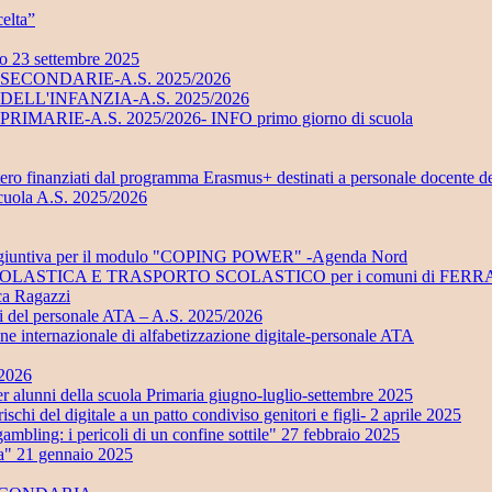
elta”
no 23 settembre 2025
UOLE SECONDARIE-A.S. 2025/2026
UOLE DELL'INFANZIA-A.S. 2025/2026
LE PRIMARIE-A.S. 2025/2026- INFO primo giorno di scuola
stero finanziati dal programma Erasmus+ destinati a personale docente d
scuola A.S. 2025/2026
ra aggiuntiva per il modulo "COPING POWER" -Agenda Nord
ONE SCOLASTICA E TRASPORTO SCOLASTICO per i comuni di 
eca Ragazzi
ali del personale ATA – A.S. 2025/2026
ione internazionale di alfabetizzazione digitale-personale ATA
/2026
 della scuola Primaria giugno-luglio-settembre 2025
i del digitale a un patto condiviso genitori e figli- 2 aprile 2025
ling: i pericoli di un confine sottile" 27 febbraio 2025
ta" 21 gennaio 2025