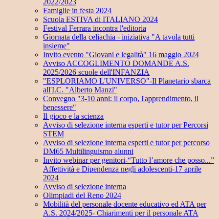
2022/2023
Famiglie in festa 2024
Scuola ESTIVA di ITALIANO 2024
Festival Ferrara incontra l'editoria
Giornata della celiachia - iniziativa "A tavola tutti
insieme"
Invito evento "Giovani e legalità" 16 maggio 2024
Avviso ACCOGLIMENTO DOMANDE A.S.
2025/2026 scuole dell'INFANZIA
"ESPLORIAMO L'UNIVERSO"-Il Planetario sbarca
all'I.C. "Alberto Manzi"
Convegno "3-10 anni: il corpo, l'apprendimento, il
benessere"
Il gioco e la scienza
Avviso di selezione interna esperti e tutor per Percorsi
STEM
Avviso di selezione interna esperti e tutor per percorso
DM65 Multilinguismo alunni
Invito webinar per genitori-“Tutto l’amore che posso...”
Affettività e Dipendenza negli adolescenti-17 aprile
2024
Avviso di selezione interna
Olimpiadi del Reno 2024
Mobilità del personale docente educativo ed ATA per
A.S. 2024/2025- Chiarimenti per il personale ATA