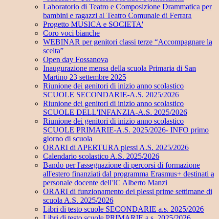
Laboratorio di Teatro e Composizione Drammatica per
bambini e ragazzi al Teatro Comunale di Ferrara
Progetto MUSICA e SOCIETA'
Coro voci bianche
WEBINAR per genitori classi terze “Accompagnare la
scelta”
Open day Fossanova
Inaugurazione mensa della scuola Primaria di San
Martino 23 settembre 2025
Riunione dei genitori di inizio anno scolastico
SCUOLE SECONDARIE-A.S. 2025/2026
Riunione dei genitori di inizio anno scolastico
SCUOLE DELL'INFANZIA-A.S. 2025/2026
Riunione dei genitori di inizio anno scolastico
SCUOLE PRIMARIE-A.S. 2025/2026- INFO primo
giorno di scuola
ORARI di APERTURA plessi A.S. 2025/2026
Calendario scolastico A.S. 2025/2026
Bando per l'assegnazione di percorsi di formazione
all'estero finanziati dal programma Erasmus+ destinati a
personale docente dell'IC Alberto Manzi
ORARI di funzionamento dei plessi prime settimane di
scuola A.S. 2025/2026
Libri di testo scuole SECONDARIE a.s. 2025/2026
Libri di testo scuole PRIMARIE a.s. 2025/2026