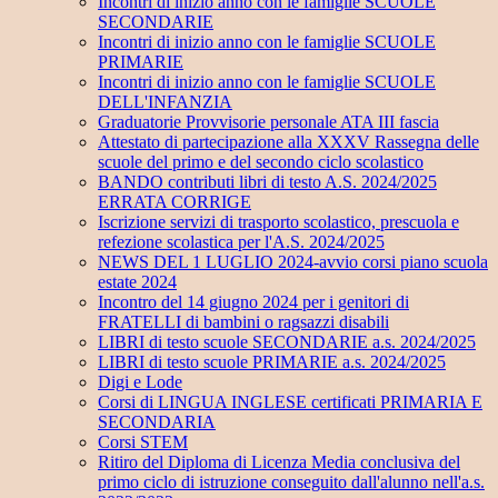
Incontri di inizio anno con le famiglie SCUOLE
SECONDARIE
Incontri di inizio anno con le famiglie SCUOLE
PRIMARIE
Incontri di inizio anno con le famiglie SCUOLE
DELL'INFANZIA
Graduatorie Provvisorie personale ATA III fascia
Attestato di partecipazione alla XXXV Rassegna delle
scuole del primo e del secondo ciclo scolastico
BANDO contributi libri di testo A.S. 2024/2025
ERRATA CORRIGE
Iscrizione servizi di trasporto scolastico, prescuola e
refezione scolastica per l'A.S. 2024/2025
NEWS DEL 1 LUGLIO 2024-avvio corsi piano scuola
estate 2024
Incontro del 14 giugno 2024 per i genitori di
FRATELLI di bambini o ragsazzi disabili
LIBRI di testo scuole SECONDARIE a.s. 2024/2025
LIBRI di testo scuole PRIMARIE a.s. 2024/2025
Digi e Lode
Corsi di LINGUA INGLESE certificati PRIMARIA E
SECONDARIA
Corsi STEM
Ritiro del Diploma di Licenza Media conclusiva del
primo ciclo di istruzione conseguito dall'alunno nell'a.s.