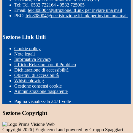
Tel:
Tel. 0532 722164 - 0532 725005
Email:
feic808004@istruzione.it
Link per inviare una mail
PEC:
feic808004@pec.istruzione.it
Link per inviare una mail
Sezione Link Utili
Cookie policy
Note legali
Informativa Privacy
Ufficio Relazioni con il Pubblico
Dichiarazione di accessibilità
Obiettivi di accessibilità
Whistleblowing
Gestione consensi cookie
Amministrazione trasparente
Pagina visualizzata
2471
volte
Sezione Copyright
Copyright 2026 | Engineered and powered by Gruppo Spaggiari