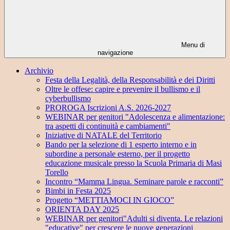
Menu di
navigazione
Archivio
Festa della Legalità, della Responsabilità e dei Diritti
Oltre le offese: capire e prevenire il bullismo e il
cyberbullismo
PROROGA Iscrizioni A.S. 2026-2027
WEBINAR per genitori "Adolescenza e alimentazione:
tra aspetti di continuità e cambiamenti"
Iniziative di NATALE del Territorio
Bando per la selezione di 1 esperto interno e in
subordine a personale esterno, per il progetto
educazione musicale presso la Scuola Primaria di Masi
Torello
Incontro “Mamma Lingua. Seminare parole e racconti”
Bimbi in Festa 2025
Progetto “METTIAMOCI IN GIOCO”
ORIENTA DAY 2025
WEBINAR per genitori"Adulti si diventa. Le relazioni
"educative" per crescere le nuove generazioni