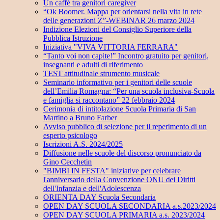
Un caffè tra genitori caregiver
“Ok Boomer. Mappa per orientarsi nella vita in rete
delle generazioni Z”-WEBINAR 26 marzo 2024
Indizione Elezioni del Consiglio Superiore della
Pubblica Istruzione
Iniziativa "VIVA VITTORIA FERRARA"
“Tanto voi non capite!” Incontro gratuito per genitori,
insegnanti e adulti di riferimento
TEST attitudinale strumento musicale
Seminario informativo per i genitori delle scuole
dell’Emilia Romagna: “Per una scuola inclusiva-Scuola
e famiglia si raccontano” 22 febbraio 2024
Cerimonia di intitolazione Scuola Primaria di San
Martino a Bruno Farber
Avviso pubblico di selezione per il reperimento di un
esperto psicologo
Iscrizioni A.S. 2024/2025
Diffusione nelle scuole del discorso pronunciato da
Gino Cecchetin
"BIMBI IN FESTA" iniziative per celebrare
l'anniversario della Convenzione ONU dei Diritti
dell'Infanzia e dell'Adolescenza
ORIENTA DAY Scuola Secondaria
OPEN DAY SCUOLA SECONDARIA a.s.2023/2024
OPEN DAY SCUOLA PRIMARIA a.s. 2023/2024