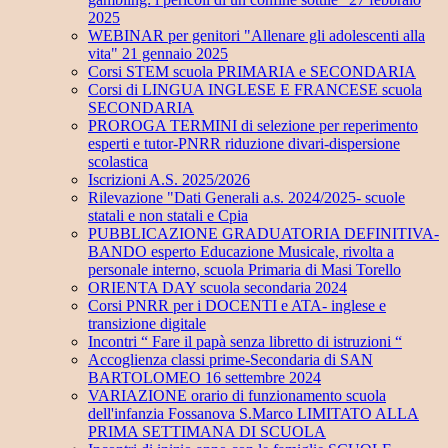
2025
WEBINAR per genitori "Allenare gli adolescenti alla
vita" 21 gennaio 2025
Corsi STEM scuola PRIMARIA e SECONDARIA
Corsi di LINGUA INGLESE E FRANCESE scuola
SECONDARIA
PROROGA TERMINI di selezione per reperimento
esperti e tutor-PNRR riduzione divari-dispersione
scolastica
Iscrizioni A.S. 2025/2026
Rilevazione "Dati Generali a.s. 2024/2025- scuole
statali e non statali e Cpia
PUBBLICAZIONE GRADUATORIA DEFINITIVA-
BANDO esperto Educazione Musicale, rivolta a
personale interno, scuola Primaria di Masi Torello
ORIENTA DAY scuola secondaria 2024
Corsi PNRR per i DOCENTI e ATA- inglese e
transizione digitale
Incontri “ Fare il papà senza libretto di istruzioni “
Accoglienza classi prime-Secondaria di SAN
BARTOLOMEO 16 settembre 2024
VARIAZIONE orario di funzionamento scuola
dell'infanzia Fossanova S.Marco LIMITATO ALLA
PRIMA SETTIMANA DI SCUOLA