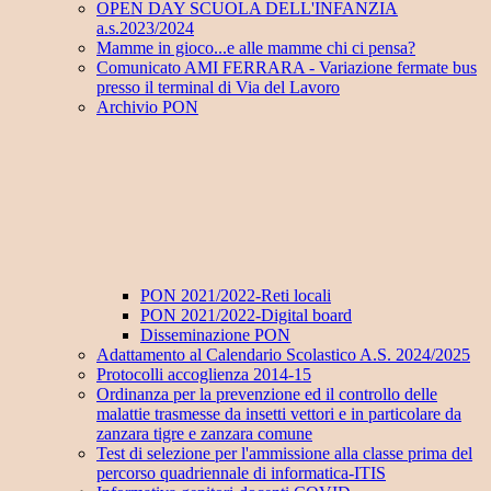
OPEN DAY SCUOLA DELL'INFANZIA
a.s.2023/2024
Mamme in gioco...e alle mamme chi ci pensa?
Comunicato AMI FERRARA - Variazione fermate bus
presso il terminal di Via del Lavoro
Archivio PON
PON 2021/2022-Reti locali
PON 2021/2022-Digital board
Disseminazione PON
Adattamento al Calendario Scolastico A.S. 2024/2025
Protocolli accoglienza 2014-15
Ordinanza per la prevenzione ed il controllo delle
malattie trasmesse da insetti vettori e in particolare da
zanzara tigre e zanzara comune
Test di selezione per l'ammissione alla classe prima del
percorso quadriennale di informatica-ITIS