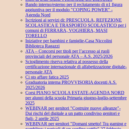
Bando interno/esterno per il reclutamento di n1 figura
aggiuntiva per il modulo "COPING POWER" -
Agenda Nord
Iscrizioni ai servizi di: PRESCUOLA, REFEZIONE
SCOLASTICA E TRASPORTO SCOLASTICO per i
comuni di FERRARA, VOGHIERA, MASI
TORELLO
Iniziative per bambini e famiglie-Casa Niccolini
Biblioteca Ragazzi
ATA – Concorsi per titoli per l’accesso ai ruoli
provinciali del personale ATA – A.S. 2025/2026
Scioglimento riserva relativa al possesso della
certificazione internazionale di alfabetizzazione digitale-
personale ATA
Ci sto affare fatica 2025
Graduatoria interna PROVVISORIA docenti A.S.
2025/2026
Corsi PIANO SCUOLA ESTATE-AGENDA NORD
per alunni della scuola Primaria giugno-luglio-settembre
2025
WEBINAR per genitori "Costruire nuove alleanze"-
Dai rischi del digitale a un patto condiviso genitori e
figli- 2 aprile 2025
WEBINAR per genitori "Domani smetto! Tra gaming e
gambling: i pericoli di un confine sottile" 27 febbraio