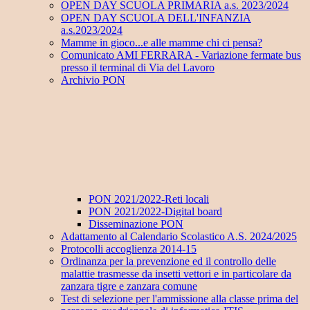
OPEN DAY SCUOLA PRIMARIA a.s. 2023/2024
OPEN DAY SCUOLA DELL'INFANZIA
a.s.2023/2024
Mamme in gioco...e alle mamme chi ci pensa?
Comunicato AMI FERRARA - Variazione fermate bus
presso il terminal di Via del Lavoro
Archivio PON
PON 2021/2022-Reti locali
PON 2021/2022-Digital board
Disseminazione PON
Adattamento al Calendario Scolastico A.S. 2024/2025
Protocolli accoglienza 2014-15
Ordinanza per la prevenzione ed il controllo delle
malattie trasmesse da insetti vettori e in particolare da
zanzara tigre e zanzara comune
Test di selezione per l'ammissione alla classe prima del