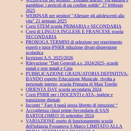
gambling: i pericoli di un confine sottile" 27 febbraio
2025
WEBINAR per genitori "Allenare gli adolescenti alla
vita" 21 gennaio 2025
Corsi STEM scuola PRIMARIA e SECONDARIA
Corsi di LINGUA INGLESE E FRANCESE scuola
SECONDARIA
PROROGA TERMINI di selezione per reperimento
esperti e tutor-PNRR riduzione divari-dispersione
scolastica
Iscrizioni A.S. 2025/2026
Rilevazione "Dati Generali a.s. 2024/2025- scuole
statali e non statali e Cpia
PUBBLICAZIONE GRADUATORIA DEFINITIVA-
BANDO esperto Educazione Musicale, rivolta a
personale interno, scuola Primaria di Masi Torello
ORIENTA DAY scuola secondaria 2024
Corsi PNRR per i DOCENTI e ATA- inglese e
transizione digitale
Incontri “ Fare il papà senza libretto di istruzioni “
Accoglienza classi prime-Secondaria di SAN
BARTOLOMEO 16 settembre 2024
VARIAZIONE orario di funzionamento scuola
dell'infanzia Fossanova S.Marco LIMITATO ALLA