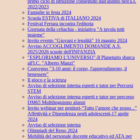
primo ciclo di istruzione conseguito dall'alunno nell'a.s.
2022/2023
Famiglie in festa 2024
Scuola ESTIVA di ITALIANO 2024
Festival Ferrara incontra l'editoria
Giornata della celiachia - iniziativa "A tavola tutti
insieme"
Invito evento "Giovani e legalità" 16 maggio 2024
Avviso ACCOGLIMENTO DOMANDE A.S.
2025/2026 scuole dell'INFANZIA
"ESPLORIAMO L'UNIVERSO"-Il Planetario sbarca
all'I.C. "Alberto Manzi"
Convegno "3-10 anni: il corpo, l'apprendimento, il
benessere"
Il gioco e la scienza
Avviso di selezione interna esperti e tutor per Percorsi
STEM
Avviso di selezione interna esperti e tutor per percorso
DM65 Multilinguismo alunni
Invito webinar per genitori-“Tutto l’amore che posso...”
Affettività e Dipendenza negli adolescenti-17 aprile
2024
Avviso di selezione interna
Olimpiadi del Reno 2024
Mobilità del personale docente educativo ed ATA per