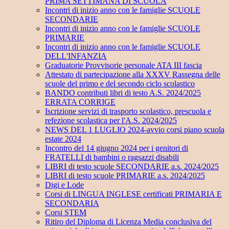
PRIMA SETTIMANA DI SCUOLA
Incontri di inizio anno con le famiglie SCUOLE
SECONDARIE
Incontri di inizio anno con le famiglie SCUOLE
PRIMARIE
Incontri di inizio anno con le famiglie SCUOLE
DELL'INFANZIA
Graduatorie Provvisorie personale ATA III fascia
Attestato di partecipazione alla XXXV Rassegna delle
scuole del primo e del secondo ciclo scolastico
BANDO contributi libri di testo A.S. 2024/2025
ERRATA CORRIGE
Iscrizione servizi di trasporto scolastico, prescuola e
refezione scolastica per l'A.S. 2024/2025
NEWS DEL 1 LUGLIO 2024-avvio corsi piano scuola
estate 2024
Incontro del 14 giugno 2024 per i genitori di
FRATELLI di bambini o ragsazzi disabili
LIBRI di testo scuole SECONDARIE a.s. 2024/2025
LIBRI di testo scuole PRIMARIE a.s. 2024/2025
Digi e Lode
Corsi di LINGUA INGLESE certificati PRIMARIA E
SECONDARIA
Corsi STEM
Ritiro del Diploma di Licenza Media conclusiva del