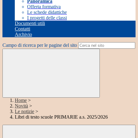
Panoramica
Offerta formativa
Le schede didattiche
I progetti delle classi
Documenti utili
Contatti
Archivio
Campo di ricerca per le pagine del sito
Home
>
Novità
>
Le notizie
>
Libri di testo scuole PRIMARIE a.s. 2025/2026