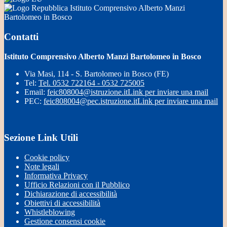
Istituto Comprensivo Alberto Manzi
Bartolomeo in Bosco
Contatti
Istituto Comprensivo Alberto Manzi Bartolomeo in Bosco
Via Masi, 114 - S. Bartolomeo in Bosco (FE)
Tel:
Tel. 0532 722164 - 0532 725005
Email:
feic808004@istruzione.it
Link per inviare una mail
PEC:
feic808004@pec.istruzione.it
Link per inviare una mail
Sezione Link Utili
Cookie policy
Note legali
Informativa Privacy
Ufficio Relazioni con il Pubblico
Dichiarazione di accessibilità
Obiettivi di accessibilità
Whistleblowing
Gestione consensi cookie