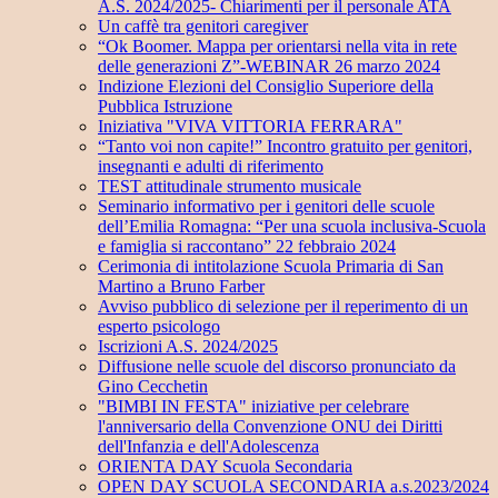
A.S. 2024/2025- Chiarimenti per il personale ATA
Un caffè tra genitori caregiver
“Ok Boomer. Mappa per orientarsi nella vita in rete
delle generazioni Z”-WEBINAR 26 marzo 2024
Indizione Elezioni del Consiglio Superiore della
Pubblica Istruzione
Iniziativa "VIVA VITTORIA FERRARA"
“Tanto voi non capite!” Incontro gratuito per genitori,
insegnanti e adulti di riferimento
TEST attitudinale strumento musicale
Seminario informativo per i genitori delle scuole
dell’Emilia Romagna: “Per una scuola inclusiva-Scuola
e famiglia si raccontano” 22 febbraio 2024
Cerimonia di intitolazione Scuola Primaria di San
Martino a Bruno Farber
Avviso pubblico di selezione per il reperimento di un
esperto psicologo
Iscrizioni A.S. 2024/2025
Diffusione nelle scuole del discorso pronunciato da
Gino Cecchetin
"BIMBI IN FESTA" iniziative per celebrare
l'anniversario della Convenzione ONU dei Diritti
dell'Infanzia e dell'Adolescenza
ORIENTA DAY Scuola Secondaria
OPEN DAY SCUOLA SECONDARIA a.s.2023/2024