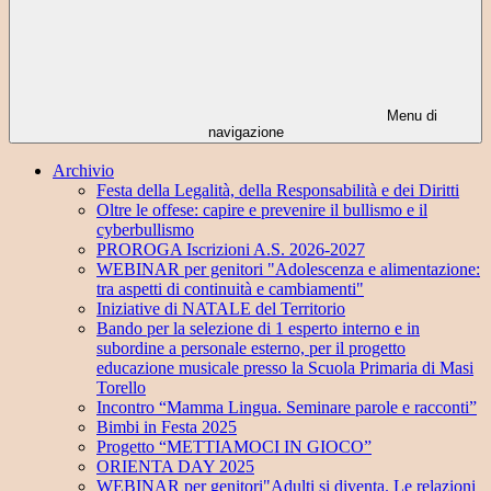
Menu di
navigazione
Archivio
Festa della Legalità, della Responsabilità e dei Diritti
Oltre le offese: capire e prevenire il bullismo e il
cyberbullismo
PROROGA Iscrizioni A.S. 2026-2027
WEBINAR per genitori "Adolescenza e alimentazione:
tra aspetti di continuità e cambiamenti"
Iniziative di NATALE del Territorio
Bando per la selezione di 1 esperto interno e in
subordine a personale esterno, per il progetto
educazione musicale presso la Scuola Primaria di Masi
Torello
Incontro “Mamma Lingua. Seminare parole e racconti”
Bimbi in Festa 2025
Progetto “METTIAMOCI IN GIOCO”
ORIENTA DAY 2025
WEBINAR per genitori"Adulti si diventa. Le relazioni