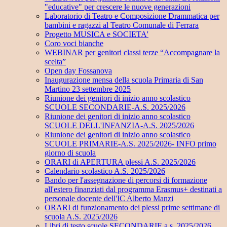
"educative" per crescere le nuove generazioni
Laboratorio di Teatro e Composizione Drammatica per
bambini e ragazzi al Teatro Comunale di Ferrara
Progetto MUSICA e SOCIETA'
Coro voci bianche
WEBINAR per genitori classi terze “Accompagnare la
scelta”
Open day Fossanova
Inaugurazione mensa della scuola Primaria di San
Martino 23 settembre 2025
Riunione dei genitori di inizio anno scolastico
SCUOLE SECONDARIE-A.S. 2025/2026
Riunione dei genitori di inizio anno scolastico
SCUOLE DELL'INFANZIA-A.S. 2025/2026
Riunione dei genitori di inizio anno scolastico
SCUOLE PRIMARIE-A.S. 2025/2026- INFO primo
giorno di scuola
ORARI di APERTURA plessi A.S. 2025/2026
Calendario scolastico A.S. 2025/2026
Bando per l'assegnazione di percorsi di formazione
all'estero finanziati dal programma Erasmus+ destinati a
personale docente dell'IC Alberto Manzi
ORARI di funzionamento dei plessi prime settimane di
scuola A.S. 2025/2026
Libri di testo scuole SECONDARIE a.s. 2025/2026