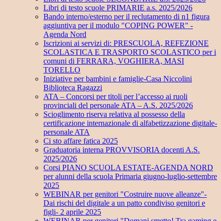
Libri di testo scuole PRIMARIE a.s. 2025/2026
Bando interno/esterno per il reclutamento di n1 figura
aggiuntiva per il modulo "COPING POWER" -
Agenda Nord
Iscrizioni ai servizi di: PRESCUOLA, REFEZIONE
SCOLASTICA E TRASPORTO SCOLASTICO per i
comuni di FERRARA, VOGHIERA, MASI
TORELLO
Iniziative per bambini e famiglie-Casa Niccolini
Biblioteca Ragazzi
ATA – Concorsi per titoli per l’accesso ai ruoli
provinciali del personale ATA – A.S. 2025/2026
Scioglimento riserva relativa al possesso della
certificazione internazionale di alfabetizzazione digitale-
personale ATA
Ci sto affare fatica 2025
Graduatoria interna PROVVISORIA docenti A.S.
2025/2026
Corsi PIANO SCUOLA ESTATE-AGENDA NORD
per alunni della scuola Primaria giugno-luglio-settembre
2025
WEBINAR per genitori "Costruire nuove alleanze"-
Dai rischi del digitale a un patto condiviso genitori e
figli- 2 aprile 2025
WEBINAR per genitori "Domani smetto! Tra gaming e