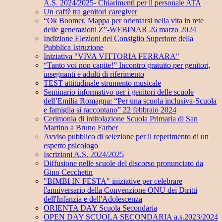
A.S. 2024/2025- Chiarimenti per il personale ATA
Un caffè tra genitori caregiver
“Ok Boomer. Mappa per orientarsi nella vita in rete
delle generazioni Z”-WEBINAR 26 marzo 2024
Indizione Elezioni del Consiglio Superiore della
Pubblica Istruzione
Iniziativa "VIVA VITTORIA FERRARA"
“Tanto voi non capite!” Incontro gratuito per genitori,
insegnanti e adulti di riferimento
TEST attitudinale strumento musicale
Seminario informativo per i genitori delle scuole
dell’Emilia Romagna: “Per una scuola inclusiva-Scuola
e famiglia si raccontano” 22 febbraio 2024
Cerimonia di intitolazione Scuola Primaria di San
Martino a Bruno Farber
Avviso pubblico di selezione per il reperimento di un
esperto psicologo
Iscrizioni A.S. 2024/2025
Diffusione nelle scuole del discorso pronunciato da
Gino Cecchetin
"BIMBI IN FESTA" iniziative per celebrare
l'anniversario della Convenzione ONU dei Diritti
dell'Infanzia e dell'Adolescenza
ORIENTA DAY Scuola Secondaria
OPEN DAY SCUOLA SECONDARIA a.s.2023/2024