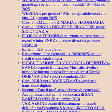
gambling: i pericoli di un confine sottile" 27 febbraio
2025
WEBINAR per genitori "Allenare gli adolescenti alla
vita" 21 gennaio 2025
Corsi STEM scuola PRIMARIA e SECONDARIA
Corsi di LINGUA INGLESE E FRANCESE scuola
SECONDARIA
PROROGA TERMINI di selezione per reperimento
esperti e tutor-PNRR riduzione divari-dispersione
scolastica
Iscrizioni A.S. 2025/2026
Rilevazione "Dati Generali a.s. 2024/2025- scuole
statali e non statali e Cpia
PUBBLICAZIONE GRADUATORIA DEFINITIVA-
BANDO esperto Educazione Musicale, rivolta a
personale interno, scuola Primaria di Masi Torello
ORIENTA DAY scuola secondaria 2024
Corsi PNRR per i DOCENTI e ATA- inglese e
transizione digitale
Incontri “ Fare il papà senza libretto di istruzioni “
Accoglienza classi prime-Secondaria di SAN
BARTOLOMEO 16 settembre 2024
VARIAZIONE orario di funzionamento scuola
dell'infanzia Fossanova S.Marco LIMITATO ALLA