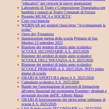
"educative" per crescere le nuove generazioni
Laboratorio di Teatro e Composizione Drammatica per
bambini e ragazzi al Teatro Comunale di Ferrara
Progetto MUSICA e SOCIETA'
Coro voci bianche
WEBINAR per genitori classi terze “Accompagnare la
scelta”
Open day Fossanova
Inaugurazione mensa della scuola Primaria di San
Martino 23 settembre 2025
Riunione dei genitori di inizio anno scolastico
SCUOLE SECONDARIE-A.S. 2025/2026
Riunione dei genitori di inizio anno scolastico
SCUOLE DELL'INFANZIA-A.S. 2025/2026
Riunione dei genitori di inizio anno scolastico
SCUOLE PRIMARIE-A.S. 2025/2026- INFO primo
giorno di scuola
ORARI di APERTURA plessi A.S. 2025/2026
Calendario scolastico A.S. 2025/2026
Bando per l'assegnazione di percorsi di formazione
all'estero finanziati dal programma Erasmus+ destinati a
personale docente dell'IC Alberto Manzi
ORARI di funzionamento dei plessi prime settimane di
scuola A.S. 2025/2026
Libri di testo scuole SECONDARIE a.s. 2025/2026