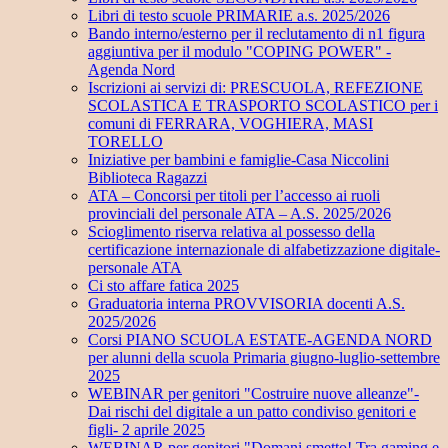
Libri di testo scuole PRIMARIE a.s. 2025/2026
Bando interno/esterno per il reclutamento di n1 figura
aggiuntiva per il modulo "COPING POWER" -
Agenda Nord
Iscrizioni ai servizi di: PRESCUOLA, REFEZIONE
SCOLASTICA E TRASPORTO SCOLASTICO per i
comuni di FERRARA, VOGHIERA, MASI
TORELLO
Iniziative per bambini e famiglie-Casa Niccolini
Biblioteca Ragazzi
ATA – Concorsi per titoli per l’accesso ai ruoli
provinciali del personale ATA – A.S. 2025/2026
Scioglimento riserva relativa al possesso della
certificazione internazionale di alfabetizzazione digitale-
personale ATA
Ci sto affare fatica 2025
Graduatoria interna PROVVISORIA docenti A.S.
2025/2026
Corsi PIANO SCUOLA ESTATE-AGENDA NORD
per alunni della scuola Primaria giugno-luglio-settembre
2025
WEBINAR per genitori "Costruire nuove alleanze"-
Dai rischi del digitale a un patto condiviso genitori e
figli- 2 aprile 2025
WEBINAR per genitori "Domani smetto! Tra gaming e