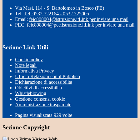
Via Masi, 114 - S. Bartolomeo in Bosco (FE)
Tel:
Tel. 0532 722164 - 0532 725005
Email:
feic808004@istruzione.it
Link per inviare una mail
PEC:
feic808004@pec.istruzione.it
Link per inviare una mail
Sezione Link Utili
Cookie policy
Note legali
Informativa Privacy
Ufficio Relazioni con il Pubblico
Dichiarazione di accessibilità
Obiettivi di accessibilità
Whistleblowing
Gestione consensi cookie
Amministrazione trasparente
Pagina visualizzata
929
volte
Sezione Copyright