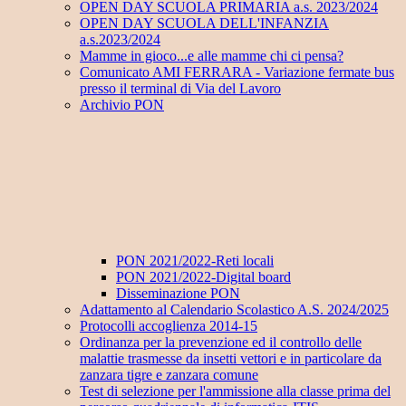
OPEN DAY SCUOLA PRIMARIA a.s. 2023/2024
OPEN DAY SCUOLA DELL'INFANZIA
a.s.2023/2024
Mamme in gioco...e alle mamme chi ci pensa?
Comunicato AMI FERRARA - Variazione fermate bus
presso il terminal di Via del Lavoro
Archivio PON
PON 2021/2022-Reti locali
PON 2021/2022-Digital board
Disseminazione PON
Adattamento al Calendario Scolastico A.S. 2024/2025
Protocolli accoglienza 2014-15
Ordinanza per la prevenzione ed il controllo delle
malattie trasmesse da insetti vettori e in particolare da
zanzara tigre e zanzara comune
Test di selezione per l'ammissione alla classe prima del