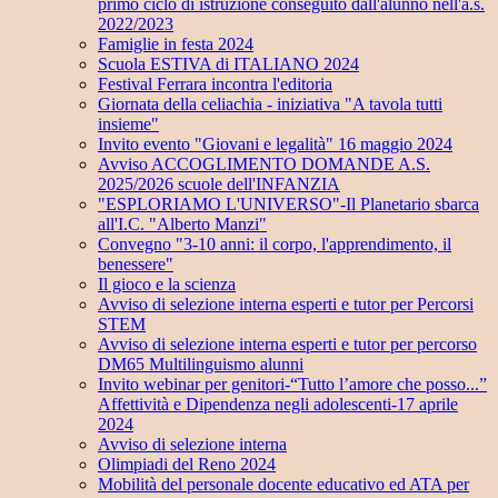
primo ciclo di istruzione conseguito dall'alunno nell'a.s.
2022/2023
Famiglie in festa 2024
Scuola ESTIVA di ITALIANO 2024
Festival Ferrara incontra l'editoria
Giornata della celiachia - iniziativa "A tavola tutti
insieme"
Invito evento "Giovani e legalità" 16 maggio 2024
Avviso ACCOGLIMENTO DOMANDE A.S.
2025/2026 scuole dell'INFANZIA
"ESPLORIAMO L'UNIVERSO"-Il Planetario sbarca
all'I.C. "Alberto Manzi"
Convegno "3-10 anni: il corpo, l'apprendimento, il
benessere"
Il gioco e la scienza
Avviso di selezione interna esperti e tutor per Percorsi
STEM
Avviso di selezione interna esperti e tutor per percorso
DM65 Multilinguismo alunni
Invito webinar per genitori-“Tutto l’amore che posso...”
Affettività e Dipendenza negli adolescenti-17 aprile
2024
Avviso di selezione interna
Olimpiadi del Reno 2024
Mobilità del personale docente educativo ed ATA per