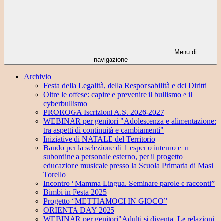
Menu di
navigazione
Archivio
Festa della Legalità, della Responsabilità e dei Diritti
Oltre le offese: capire e prevenire il bullismo e il
cyberbullismo
PROROGA Iscrizioni A.S. 2026-2027
WEBINAR per genitori "Adolescenza e alimentazione:
tra aspetti di continuità e cambiamenti"
Iniziative di NATALE del Territorio
Bando per la selezione di 1 esperto interno e in
subordine a personale esterno, per il progetto
educazione musicale presso la Scuola Primaria di Masi
Torello
Incontro “Mamma Lingua. Seminare parole e racconti”
Bimbi in Festa 2025
Progetto “METTIAMOCI IN GIOCO”
ORIENTA DAY 2025
WEBINAR per genitori"Adulti si diventa. Le relazioni