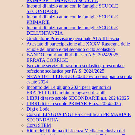
PRIMA SETTIMANA DI SCUOLA
Incontri di inizio anno con le famiglie SCUOLE
SECONDARIE
Incontri di inizio anno con le famiglie SCUOLE
PRIMARIE
Incontri di inizio anno con le famiglie SCUOLE
DELL'INFANZIA
Graduatorie Provvisorie personale ATA III fascia
Attestato di partecipazione alla XXXV Rassegna delle
scuole del primo e del secondo ciclo scolastico
BANDO contributi libri di testo A.S. 2024/2025
ERRATA CORRIGE
Iscrizione servizi di trasporto scolastico, prescuola e
refezione scolastica per l'A.S. 2024/2025
NEWS DEL 1 LUGLIO 2024-avvio corsi piano scuola
estate 2024
Incontro del 14 giugno 2024 per i genitori di
FRATELLI di bambini o ragsazzi disabili
LIBRI di testo scuole SECONDARIE a.s. 2024/2025
LIBRI di testo scuole PRIMARIE a.s. 2024/2025
Digi e Lode
Corsi di LINGUA INGLESE certificati PRIMARIA E
SECONDARIA
Corsi STEM
Ritiro del Diploma di Licenza Media conclusiva del