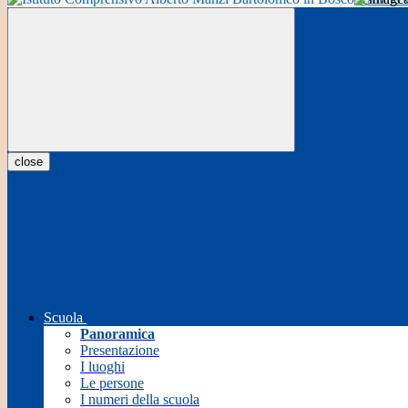
close
Scuola
Panoramica
Presentazione
I luoghi
Le persone
I numeri della scuola