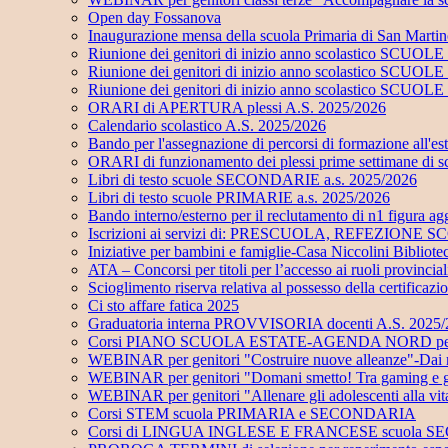
Open day Fossanova
Inaugurazione mensa della scuola Primaria di San Marti
Riunione dei genitori di inizio anno scolastico SC
Riunione dei genitori di inizio anno scolastico SC
Riunione dei genitori di inizio anno scolastico SCUO
ORARI di APERTURA plessi A.S. 2025/2026
Calendario scolastico A.S. 2025/2026
Bando per l'assegnazione di percorsi di formazione all'e
ORARI di funzionamento dei plessi prime settimane di 
Libri di testo scuole SECONDARIE a.s. 2025/2026
Libri di testo scuole PRIMARIE a.s. 2025/2026
Bando interno/esterno per il reclutamento di n1 figu
Iscrizioni ai servizi di: PRESCUOLA, REFEZI
Iniziative per bambini e famiglie-Casa Niccolini Bibliot
ATA – Concorsi per titoli per l’accesso ai ruoli provinci
Scioglimento riserva relativa al possesso della certificaz
Ci sto affare fatica 2025
Graduatoria interna PROVVISORIA docenti A.S. 2025
Corsi PIANO SCUOLA ESTATE-AGENDA NORD per alunni
WEBINAR per genitori "Costruire nuove alleanze"-Dai risch
WEBINAR per genitori "Domani smetto! Tra gaming e gamb
WEBINAR per genitori "Allenare gli adolescenti alla vi
Corsi STEM scuola PRIMARIA e SECONDARIA
Corsi di LINGUA INGLESE E FRANCESE scuola 