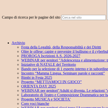
Campo di ricerca per le pagine del sito
Archivio
Festa della Legalità, della Responsabilità e dei Diritti
Oltre le offese: capire e prevenire il bullismo e il cyberbu
PROROGA Iscrizioni A.S. 2026-2027
WEBINAR per genitori "Adolescenza e alimentazione: tra
Iniziative di NATALE del Territorio
Bando per la selezione di 1 esperto interno e in subordin
Incontro “Mamma Lingua. Seminare parole e racconti”
Bimbi in Festa 2025
Progetto “METTIAMOCI IN GIOCO”
ORIENTA DAY 2025
WEBINAR per genitori"Adulti si diventa. Le relazioni "e
Laboratorio di Teatro e Composizione Drammatica per ba
Progetto MUSICA e SOCIETA'
Coro voci bianche
WEBINAR per genitori classi terze “Accompagnare la sc