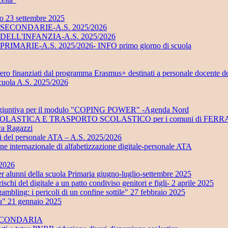
no 23 settembre 2025
UOLE SECONDARIE-A.S. 2025/2026
UOLE DELL'INFANZIA-A.S. 2025/2026
LE PRIMARIE-A.S. 2025/2026- INFO primo giorno di scuola
stero finanziati dal programma Erasmus+ destinati a personale docente d
scuola A.S. 2025/2026
ra aggiuntiva per il modulo "COPING POWER" -Agenda Nord
ONE SCOLASTICA E TRASPORTO SCOLASTICO per i comuni di 
eca Ragazzi
ali del personale ATA – A.S. 2025/2026
ione internazionale di alfabetizzazione digitale-personale ATA
/2026
 della scuola Primaria giugno-luglio-settembre 2025
i del digitale a un patto condiviso genitori e figli- 2 aprile 2025
ling: i pericoli di un confine sottile" 27 febbraio 2025
ta" 21 gennaio 2025
SECONDARIA