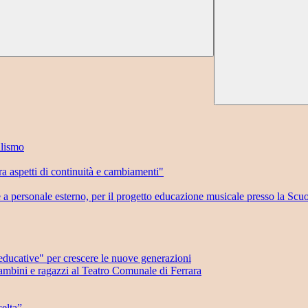
llismo
 aspetti di continuità e cambiamenti"
e a personale esterno, per il progetto educazione musicale presso la Scu
ducative" per crescere le nuove generazioni
mbini e ragazzi al Teatro Comunale di Ferrara
elta”