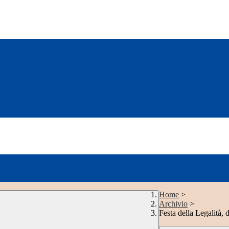
Home
>
Archivio
>
Festa della Legalità, d