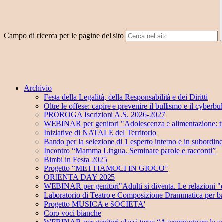
Campo di ricerca per le pagine del sito
Archivio
Festa della Legalità, della Responsabilità e dei Diritti
Oltre le offese: capire e prevenire il bullismo e il cyberbu
PROROGA Iscrizioni A.S. 2026-2027
WEBINAR per genitori "Adolescenza e alimentazione: tra
Iniziative di NATALE del Territorio
Bando per la selezione di 1 esperto interno e in subordin
Incontro “Mamma Lingua. Seminare parole e racconti”
Bimbi in Festa 2025
Progetto “METTIAMOCI IN GIOCO”
ORIENTA DAY 2025
WEBINAR per genitori"Adulti si diventa. Le relazioni "e
Laboratorio di Teatro e Composizione Drammatica per ba
Progetto MUSICA e SOCIETA'
Coro voci bianche
WEBINAR per genitori classi terze “Accompagnare la sc