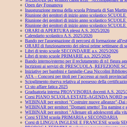
Open day Fossanova
Inaugurazione mensa della scuola Primaria di San Marti
Riunione dei genitori di inizio anno scolastico SC
Riunione dei genitori di inizio anno scolastico SC
Riunione dei genitori di inizio anno scolastico SCUO
ORARI di APERTURA plessi A.S. 2025/2026
Calendario scolastico A.S. 2025/2026
Bando per l'assegnazione di percorsi di formazione all'e
ORARI di funzionamento dei plessi prime settimane di 
Libri di testo scuole SECONDARIE a.s. 2025/2026
Libri di testo scuole PRIMARIE a.s. 2025/2026
Bando interno/esterno per il reclutamento di n1 figu
Iscrizioni ai servizi di: PRESCUOLA, REFEZI
Iniziative per bambini e famiglie-Casa Niccolini Bibliot
ATA – Concorsi per titoli per l’accesso ai ruoli provinci
Scioglimento riserva relativa al possesso della certificaz
Ci sto affare fatica 2025
Graduatoria interna PROVVISORIA docenti A.S. 2025
Corsi PIANO SCUOLA ESTATE-AGENDA NORD per alunni
WEBINAR per genitori "Costruire nuove alleanze"-Dai risch
WEBINAR per genitori "Domani smetto! Tra gaming e gamb
WEBINAR per genitori "Allenare gli adolescenti alla vi
Corsi STEM scuola PRIMARIA e SECONDARIA
Corsi di LINGUA INGLESE E FRANCESE scuola 