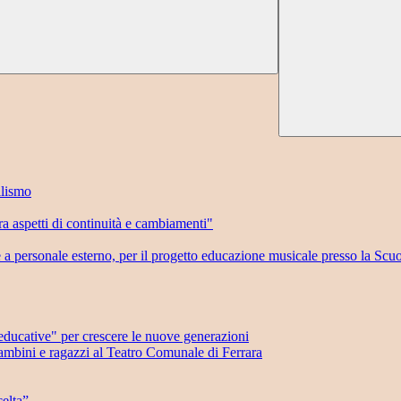
llismo
 aspetti di continuità e cambiamenti"
e a personale esterno, per il progetto educazione musicale presso la Scu
ducative" per crescere le nuove generazioni
mbini e ragazzi al Teatro Comunale di Ferrara
elta”