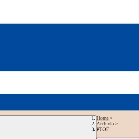
Home
>
Archivio
>
PTOF