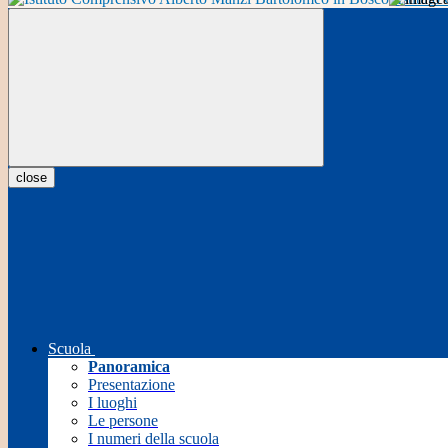
close
Scuola
Panoramica
Presentazione
I luoghi
Le persone
I numeri della scuola