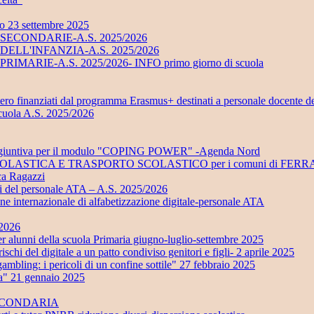
no 23 settembre 2025
UOLE SECONDARIE-A.S. 2025/2026
UOLE DELL'INFANZIA-A.S. 2025/2026
LE PRIMARIE-A.S. 2025/2026- INFO primo giorno di scuola
stero finanziati dal programma Erasmus+ destinati a personale docente d
scuola A.S. 2025/2026
ra aggiuntiva per il modulo "COPING POWER" -Agenda Nord
ONE SCOLASTICA E TRASPORTO SCOLASTICO per i comuni di 
eca Ragazzi
ali del personale ATA – A.S. 2025/2026
ione internazionale di alfabetizzazione digitale-personale ATA
/2026
 della scuola Primaria giugno-luglio-settembre 2025
i del digitale a un patto condiviso genitori e figli- 2 aprile 2025
ling: i pericoli di un confine sottile" 27 febbraio 2025
ta" 21 gennaio 2025
SECONDARIA