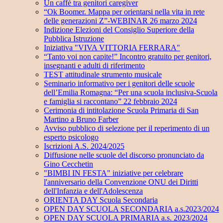
Un caffè tra genitori caregiver
“Ok Boomer. Mappa per orientarsi nella vita in rete
delle generazioni Z”-WEBINAR 26 marzo 2024
Indizione Elezioni del Consiglio Superiore della
Pubblica Istruzione
Iniziativa "VIVA VITTORIA FERRARA"
“Tanto voi non capite!” Incontro gratuito per genitori,
insegnanti e adulti di riferimento
TEST attitudinale strumento musicale
Seminario informativo per i genitori delle scuole
dell’Emilia Romagna: “Per una scuola inclusiva-Scuola
e famiglia si raccontano” 22 febbraio 2024
Cerimonia di intitolazione Scuola Primaria di San
Martino a Bruno Farber
Avviso pubblico di selezione per il reperimento di un
esperto psicologo
Iscrizioni A.S. 2024/2025
Diffusione nelle scuole del discorso pronunciato da
Gino Cecchetin
"BIMBI IN FESTA" iniziative per celebrare
l'anniversario della Convenzione ONU dei Diritti
dell'Infanzia e dell'Adolescenza
ORIENTA DAY Scuola Secondaria
OPEN DAY SCUOLA SECONDARIA a.s.2023/2024
OPEN DAY SCUOLA PRIMARIA a.s. 2023/2024