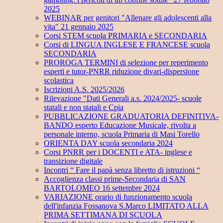
2025
WEBINAR per genitori "Allenare gli adolescenti alla
vita" 21 gennaio 2025
Corsi STEM scuola PRIMARIA e SECONDARIA
Corsi di LINGUA INGLESE E FRANCESE scuola
SECONDARIA
PROROGA TERMINI di selezione per reperimento
esperti e tutor-PNRR riduzione divari-dispersione
scolastica
Iscrizioni A.S. 2025/2026
Rilevazione "Dati Generali a.s. 2024/2025- scuole
statali e non statali e Cpia
PUBBLICAZIONE GRADUATORIA DEFINITIVA-
BANDO esperto Educazione Musicale, rivolta a
personale interno, scuola Primaria di Masi Torello
ORIENTA DAY scuola secondaria 2024
Corsi PNRR per i DOCENTI e ATA- inglese e
transizione digitale
Incontri “ Fare il papà senza libretto di istruzioni “
Accoglienza classi prime-Secondaria di SAN
BARTOLOMEO 16 settembre 2024
VARIAZIONE orario di funzionamento scuola
dell'infanzia Fossanova S.Marco LIMITATO ALLA
PRIMA SETTIMANA DI SCUOLA