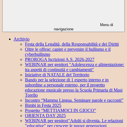
Menu di
navigazione
Archivio
Festa della Legalità, della Responsabilità e dei Diritti
Oltre le offese: capire e prevenire il bullismo e il
cyberbullismo
PROROGA Iscrizioni A.S. 2026-2027
WEBINAR per genitori "Adolescenza e alimentazione:
tra aspetti di continuità e cambiamenti"
Iniziative di NATALE del Territorio
Bando per la selezione di 1 esperto interno e in
subordine a personale esterno, per il progetto
educazione musicale presso la Scuola Primaria di Masi
Torello
Incontro “Mamma Lingua. Seminare parole e racconti”
Bimbi in Festa 2025
Progetto “METTIAMOCI IN GIOCO”
ORIENTA DAY 2025
WEBINAR per genitori"Adulti si diventa. Le relazioni
"educative" per crescere le nuove generazioni