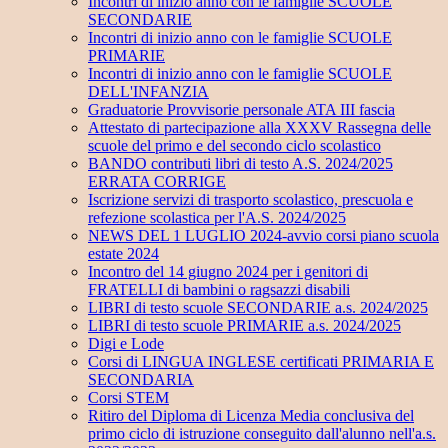
Incontri di inizio anno con le famiglie SCUOLE
SECONDARIE
Incontri di inizio anno con le famiglie SCUOLE
PRIMARIE
Incontri di inizio anno con le famiglie SCUOLE
DELL'INFANZIA
Graduatorie Provvisorie personale ATA III fascia
Attestato di partecipazione alla XXXV Rassegna delle
scuole del primo e del secondo ciclo scolastico
BANDO contributi libri di testo A.S. 2024/2025
ERRATA CORRIGE
Iscrizione servizi di trasporto scolastico, prescuola e
refezione scolastica per l'A.S. 2024/2025
NEWS DEL 1 LUGLIO 2024-avvio corsi piano scuola
estate 2024
Incontro del 14 giugno 2024 per i genitori di
FRATELLI di bambini o ragsazzi disabili
LIBRI di testo scuole SECONDARIE a.s. 2024/2025
LIBRI di testo scuole PRIMARIE a.s. 2024/2025
Digi e Lode
Corsi di LINGUA INGLESE certificati PRIMARIA E
SECONDARIA
Corsi STEM
Ritiro del Diploma di Licenza Media conclusiva del
primo ciclo di istruzione conseguito dall'alunno nell'a.s.