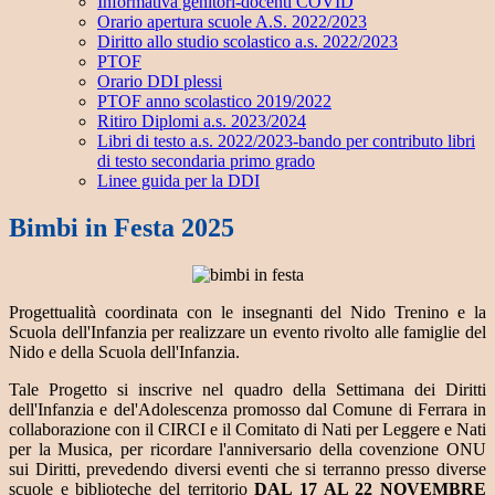
Informativa genitori-docenti COVID
Orario apertura scuole A.S. 2022/2023
Diritto allo studio scolastico a.s. 2022/2023
PTOF
Orario DDI plessi
PTOF anno scolastico 2019/2022
Ritiro Diplomi a.s. 2023/2024
Libri di testo a.s. 2022/2023-bando per contributo libri
di testo secondaria primo grado
Linee guida per la DDI
Bimbi in Festa 2025
Progettualità coordinata con le insegnanti del Nido Trenino e la
Scuola dell'Infanzia per realizzare un evento rivolto alle famiglie del
Nido e della Scuola dell'Infanzia.
Tale Progetto si inscrive nel quadro della Settimana dei Diritti
dell'Infanzia e del'Adolescenza promosso dal Comune di Ferrara in
collaborazione con il CIRCI e il Comitato di Nati per Leggere e Nati
per la Musica, per ricordare l'anniversario della covenzione ONU
sui Diritti, prevedendo diversi eventi che si terranno presso diverse
scuole e biblioteche del territorio
DAL 17 AL 22 NOVEMBRE