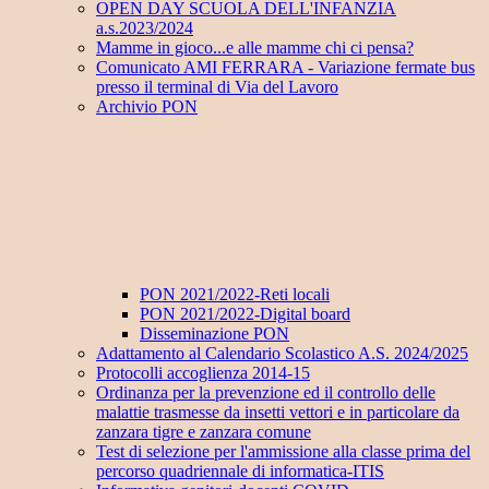
OPEN DAY SCUOLA DELL'INFANZIA
a.s.2023/2024
Mamme in gioco...e alle mamme chi ci pensa?
Comunicato AMI FERRARA - Variazione fermate bus
presso il terminal di Via del Lavoro
Archivio PON
PON 2021/2022-Reti locali
PON 2021/2022-Digital board
Disseminazione PON
Adattamento al Calendario Scolastico A.S. 2024/2025
Protocolli accoglienza 2014-15
Ordinanza per la prevenzione ed il controllo delle
malattie trasmesse da insetti vettori e in particolare da
zanzara tigre e zanzara comune
Test di selezione per l'ammissione alla classe prima del
percorso quadriennale di informatica-ITIS