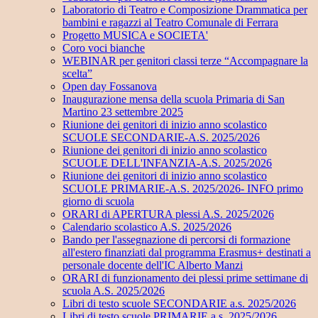
Laboratorio di Teatro e Composizione Drammatica per
bambini e ragazzi al Teatro Comunale di Ferrara
Progetto MUSICA e SOCIETA'
Coro voci bianche
WEBINAR per genitori classi terze “Accompagnare la
scelta”
Open day Fossanova
Inaugurazione mensa della scuola Primaria di San
Martino 23 settembre 2025
Riunione dei genitori di inizio anno scolastico
SCUOLE SECONDARIE-A.S. 2025/2026
Riunione dei genitori di inizio anno scolastico
SCUOLE DELL'INFANZIA-A.S. 2025/2026
Riunione dei genitori di inizio anno scolastico
SCUOLE PRIMARIE-A.S. 2025/2026- INFO primo
giorno di scuola
ORARI di APERTURA plessi A.S. 2025/2026
Calendario scolastico A.S. 2025/2026
Bando per l'assegnazione di percorsi di formazione
all'estero finanziati dal programma Erasmus+ destinati a
personale docente dell'IC Alberto Manzi
ORARI di funzionamento dei plessi prime settimane di
scuola A.S. 2025/2026
Libri di testo scuole SECONDARIE a.s. 2025/2026
Libri di testo scuole PRIMARIE a.s. 2025/2026