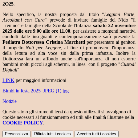
2O25
.
Nello specifico, la nostra proposta dal titolo "
Leggimi Forte,
Ascoltami con Cura
" prevede di invitare famiglie del Nido "il
Trenino" e famiglie della Scuola dell'Infanzia
sabato 22 novembre
2025 dalle ore 9.00 alle ore 11.00
, per assistere a momenti narrativi
condotti dalle insegnanti e contemporaneamente sarà presente la
Pediatra Dottoressa Cristina Marchetti
per presentare ai genitori
il progetto
Nati per Leggere
, al fine di promuovere l'importanza
della lettura ad alta voce sin dalla prima infanzia. Inoltre la
Dottoressa farà un affondo anche sul'importanza di non esporre
bambini molti piccoli agli schermi, in linea con il progetto "
Custodi
Digitali
"
LINK
per maggiori informazioni
Bimbi in festa 2025_JPEG (1).jpg
Notizie
Questo sito o gli strumenti terzi da questo utilizzati si avvalgono di
cookie necessari al funzionamento ed utili alle finalità illustrate nella
COOKIE POLICY
.
Personalizza
Rifiuta tutti
i cookies
Accetta tutti
i cookies