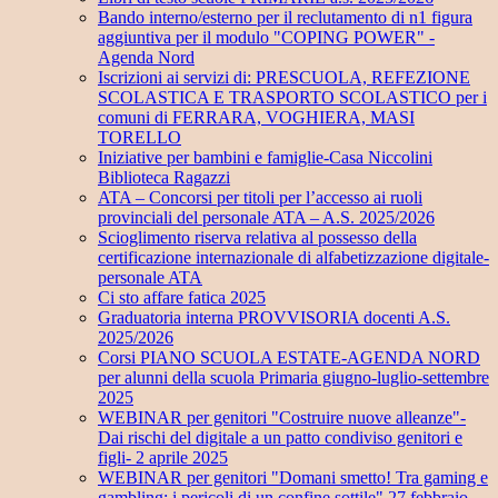
Bando interno/esterno per il reclutamento di n1 figura
aggiuntiva per il modulo "COPING POWER" -
Agenda Nord
Iscrizioni ai servizi di: PRESCUOLA, REFEZIONE
SCOLASTICA E TRASPORTO SCOLASTICO per i
comuni di FERRARA, VOGHIERA, MASI
TORELLO
Iniziative per bambini e famiglie-Casa Niccolini
Biblioteca Ragazzi
ATA – Concorsi per titoli per l’accesso ai ruoli
provinciali del personale ATA – A.S. 2025/2026
Scioglimento riserva relativa al possesso della
certificazione internazionale di alfabetizzazione digitale-
personale ATA
Ci sto affare fatica 2025
Graduatoria interna PROVVISORIA docenti A.S.
2025/2026
Corsi PIANO SCUOLA ESTATE-AGENDA NORD
per alunni della scuola Primaria giugno-luglio-settembre
2025
WEBINAR per genitori "Costruire nuove alleanze"-
Dai rischi del digitale a un patto condiviso genitori e
figli- 2 aprile 2025
WEBINAR per genitori "Domani smetto! Tra gaming e
gambling: i pericoli di un confine sottile" 27 febbraio