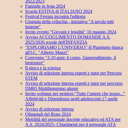
2022/2023
Famiglie in festa 2024
Scuola ESTIVA di ITALIANO 2024
Festival Ferrara incontra l'editoria
Giornata della celiachia - iniziativa "A tavola tutti
insieme"
Invito evento "Giovani e legalità" 16 maggio 2024
Avviso ACCOGLIMENTO DOMANDE A.S.
2025/2026 scuole dell'INFANZIA
"ESPLORIAMO L'UNIVERSO"-Il Planetario sbarca
all'I.C. "Alberto Manzi"
Convegno "3-10 anni: il corpo, l'apprendimento, il
benessere"
Il gioco e la scienza
Avviso di selezione interna esperti e tutor per Percorsi
STEM
Avviso di selezione interna esperti e tutor per percorso
DM65 Multilinguismo alunni
Invito webinar per genitori-“Tutto l’amore che posso...”
Affettività e Dipendenza negli adolescenti-17 aprile
2024
Avviso di selezione interna
Olimpiadi del Reno 2024
Mobilità del personale docente educativo ed ATA per
A.S. 2024/2025- Chiarimenti per il personale ATA