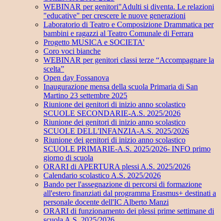
WEBINAR per genitori"Adulti si diventa. Le relazioni
"educative" per crescere le nuove generazioni
Laboratorio di Teatro e Composizione Drammatica per
bambini e ragazzi al Teatro Comunale di Ferrara
Progetto MUSICA e SOCIETA'
Coro voci bianche
WEBINAR per genitori classi terze “Accompagnare la
scelta”
Open day Fossanova
Inaugurazione mensa della scuola Primaria di San
Martino 23 settembre 2025
Riunione dei genitori di inizio anno scolastico
SCUOLE SECONDARIE-A.S. 2025/2026
Riunione dei genitori di inizio anno scolastico
SCUOLE DELL'INFANZIA-A.S. 2025/2026
Riunione dei genitori di inizio anno scolastico
SCUOLE PRIMARIE-A.S. 2025/2026- INFO primo
giorno di scuola
ORARI di APERTURA plessi A.S. 2025/2026
Calendario scolastico A.S. 2025/2026
Bando per l'assegnazione di percorsi di formazione
all'estero finanziati dal programma Erasmus+ destinati a
personale docente dell'IC Alberto Manzi
ORARI di funzionamento dei plessi prime settimane di
scuola A.S. 2025/2026