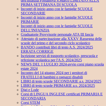
dell'infanzia Fossanova S.Marco LIMITATO ALLA
PRIMA SETTIMANA DI SCUOLA
Incontri di inizio anno con le famiglie SCUOLE
SECONDARIE
Incontri di inizio anno con le famiglie SCUOLE
PRIMARIE
Incontri di inizio anno con le famiglie SCUOLE
DELL'INFANZIA
Graduatorie Provvisorie personale ATA III fascia
Attestato di partecipazione alla XXXV Rassegna delle
scuole del primo e del secondo ciclo scolastico
BANDO contributi libri di testo A.S. 2024/2025
ERRATA CORRIGE
Iscrizione servizi di trasporto scolastico, prescuola e
refezione scolastica per l'A.S. 2024/2025
NEWS DEL 1 LUGLIO 2024-avvio corsi piano scuola
estate 2024
Incontro del 14 giugno 2024 per i genitori di
FRATELLI di bambini o ragsazzi disabili
LIBRI di testo scuole SECONDARIE a.s. 2024/2025
LIBRI di testo scuole PRIMARIE a.s. 2024/2025
Digi e Lode
Corsi di LINGUA INGLESE certificati PRIMARIA E
SECONDARIA
Corsi STEM