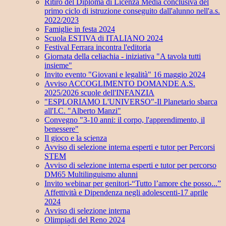
Ritiro del Diploma di Licenza Media conclusiva del
primo ciclo di istruzione conseguito dall'alunno nell'a.s.
2022/2023
Famiglie in festa 2024
Scuola ESTIVA di ITALIANO 2024
Festival Ferrara incontra l'editoria
Giornata della celiachia - iniziativa "A tavola tutti
insieme"
Invito evento "Giovani e legalità" 16 maggio 2024
Avviso ACCOGLIMENTO DOMANDE A.S.
2025/2026 scuole dell'INFANZIA
"ESPLORIAMO L'UNIVERSO"-Il Planetario sbarca
all'I.C. "Alberto Manzi"
Convegno "3-10 anni: il corpo, l'apprendimento, il
benessere"
Il gioco e la scienza
Avviso di selezione interna esperti e tutor per Percorsi
STEM
Avviso di selezione interna esperti e tutor per percorso
DM65 Multilinguismo alunni
Invito webinar per genitori-“Tutto l’amore che posso...”
Affettività e Dipendenza negli adolescenti-17 aprile
2024
Avviso di selezione interna
Olimpiadi del Reno 2024