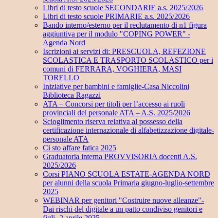
Libri di testo scuole SECONDARIE a.s. 2025/2026
Libri di testo scuole PRIMARIE a.s. 2025/2026
Bando interno/esterno per il reclutamento di n1 figura
aggiuntiva per il modulo "COPING POWER" -
Agenda Nord
Iscrizioni ai servizi di: PRESCUOLA, REFEZIONE
SCOLASTICA E TRASPORTO SCOLASTICO per i
comuni di FERRARA, VOGHIERA, MASI
TORELLO
Iniziative per bambini e famiglie-Casa Niccolini
Biblioteca Ragazzi
ATA – Concorsi per titoli per l’accesso ai ruoli
provinciali del personale ATA – A.S. 2025/2026
Scioglimento riserva relativa al possesso della
certificazione internazionale di alfabetizzazione digitale-
personale ATA
Ci sto affare fatica 2025
Graduatoria interna PROVVISORIA docenti A.S.
2025/2026
Corsi PIANO SCUOLA ESTATE-AGENDA NORD
per alunni della scuola Primaria giugno-luglio-settembre
2025
WEBINAR per genitori "Costruire nuove alleanze"-
Dai rischi del digitale a un patto condiviso genitori e
figli- 2 aprile 2025