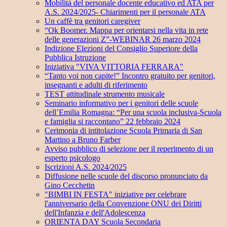
Mobilità del personale docente educativo ed ATA per
A.S. 2024/2025- Chiarimenti per il personale ATA
Un caffè tra genitori caregiver
“Ok Boomer. Mappa per orientarsi nella vita in rete
delle generazioni Z”-WEBINAR 26 marzo 2024
Indizione Elezioni del Consiglio Superiore della
Pubblica Istruzione
Iniziativa "VIVA VITTORIA FERRARA"
“Tanto voi non capite!” Incontro gratuito per genitori,
insegnanti e adulti di riferimento
TEST attitudinale strumento musicale
Seminario informativo per i genitori delle scuole
dell’Emilia Romagna: “Per una scuola inclusiva-Scuola
e famiglia si raccontano” 22 febbraio 2024
Cerimonia di intitolazione Scuola Primaria di San
Martino a Bruno Farber
Avviso pubblico di selezione per il reperimento di un
esperto psicologo
Iscrizioni A.S. 2024/2025
Diffusione nelle scuole del discorso pronunciato da
Gino Cecchetin
"BIMBI IN FESTA" iniziative per celebrare
l'anniversario della Convenzione ONU dei Diritti
dell'Infanzia e dell'Adolescenza
ORIENTA DAY Scuola Secondaria