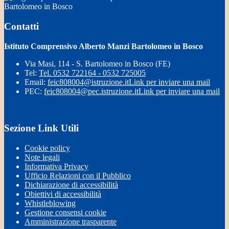
Bartolomeo in Bosco
Contatti
Istituto Comprensivo Alberto Manzi Bartolomeo in Bosco
Via Masi, 114 - S. Bartolomeo in Bosco (FE)
Tel:
Tel. 0532 722164 - 0532 725005
Email:
feic808004@istruzione.it
Link per inviare una mail
PEC:
feic808004@pec.istruzione.it
Link per inviare una mail
Sezione Link Utili
Cookie policy
Note legali
Informativa Privacy
Ufficio Relazioni con il Pubblico
Dichiarazione di accessibilità
Obiettivi di accessibilità
Whistleblowing
Gestione consensi cookie
Amministrazione trasparente