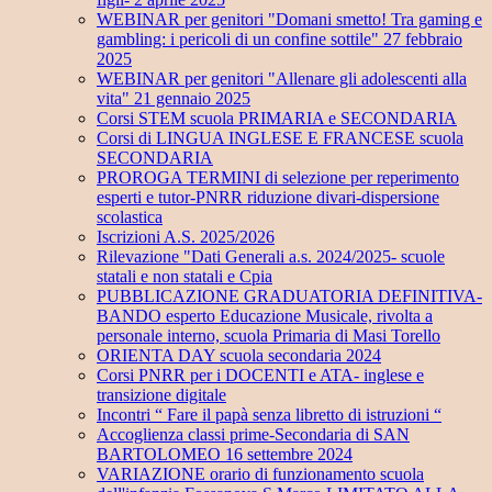
WEBINAR per genitori "Domani smetto! Tra gaming e
gambling: i pericoli di un confine sottile" 27 febbraio
2025
WEBINAR per genitori "Allenare gli adolescenti alla
vita" 21 gennaio 2025
Corsi STEM scuola PRIMARIA e SECONDARIA
Corsi di LINGUA INGLESE E FRANCESE scuola
SECONDARIA
PROROGA TERMINI di selezione per reperimento
esperti e tutor-PNRR riduzione divari-dispersione
scolastica
Iscrizioni A.S. 2025/2026
Rilevazione "Dati Generali a.s. 2024/2025- scuole
statali e non statali e Cpia
PUBBLICAZIONE GRADUATORIA DEFINITIVA-
BANDO esperto Educazione Musicale, rivolta a
personale interno, scuola Primaria di Masi Torello
ORIENTA DAY scuola secondaria 2024
Corsi PNRR per i DOCENTI e ATA- inglese e
transizione digitale
Incontri “ Fare il papà senza libretto di istruzioni “
Accoglienza classi prime-Secondaria di SAN
BARTOLOMEO 16 settembre 2024
VARIAZIONE orario di funzionamento scuola