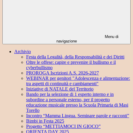
Menu di
navigazione
Archivio
Festa della Legalità, della Responsabilità e dei Diritti
Oltre le offese: capire e prevenire il bullismo e il
cyberbullismo
PROROGA Iscrizioni A.S. 2026-2027
WEBINAR per genitori "Adolescenza e alimentazione:
tra aspetti di continuità e cambiamenti"
Iniziative di NATALE del Territorio
Bando per la selezione di 1 esperto interno e in
subordine a personale esterno, per il progetto
educazione musicale presso la Scuola Primaria di Masi
Torello
Incontro “Mamma Lingua. Seminare parole e racconti”
Bimbi in Festa 2025
Progetto “METTIAMOCI IN GIOCO”
ORIENTA DAY 2025