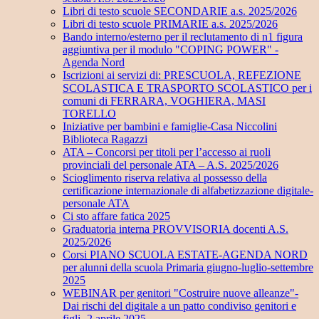
Libri di testo scuole SECONDARIE a.s. 2025/2026
Libri di testo scuole PRIMARIE a.s. 2025/2026
Bando interno/esterno per il reclutamento di n1 figura
aggiuntiva per il modulo "COPING POWER" -
Agenda Nord
Iscrizioni ai servizi di: PRESCUOLA, REFEZIONE
SCOLASTICA E TRASPORTO SCOLASTICO per i
comuni di FERRARA, VOGHIERA, MASI
TORELLO
Iniziative per bambini e famiglie-Casa Niccolini
Biblioteca Ragazzi
ATA – Concorsi per titoli per l’accesso ai ruoli
provinciali del personale ATA – A.S. 2025/2026
Scioglimento riserva relativa al possesso della
certificazione internazionale di alfabetizzazione digitale-
personale ATA
Ci sto affare fatica 2025
Graduatoria interna PROVVISORIA docenti A.S.
2025/2026
Corsi PIANO SCUOLA ESTATE-AGENDA NORD
per alunni della scuola Primaria giugno-luglio-settembre
2025
WEBINAR per genitori "Costruire nuove alleanze"-
Dai rischi del digitale a un patto condiviso genitori e
figli- 2 aprile 2025