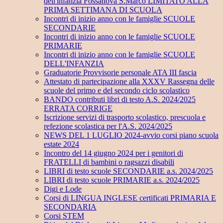
dell'infanzia Fossanova S.Marco LIMITATO ALLA
PRIMA SETTIMANA DI SCUOLA
Incontri di inizio anno con le famiglie SCUOLE
SECONDARIE
Incontri di inizio anno con le famiglie SCUOLE
PRIMARIE
Incontri di inizio anno con le famiglie SCUOLE
DELL'INFANZIA
Graduatorie Provvisorie personale ATA III fascia
Attestato di partecipazione alla XXXV Rassegna delle
scuole del primo e del secondo ciclo scolastico
BANDO contributi libri di testo A.S. 2024/2025
ERRATA CORRIGE
Iscrizione servizi di trasporto scolastico, prescuola e
refezione scolastica per l'A.S. 2024/2025
NEWS DEL 1 LUGLIO 2024-avvio corsi piano scuola
estate 2024
Incontro del 14 giugno 2024 per i genitori di
FRATELLI di bambini o ragsazzi disabili
LIBRI di testo scuole SECONDARIE a.s. 2024/2025
LIBRI di testo scuole PRIMARIE a.s. 2024/2025
Digi e Lode
Corsi di LINGUA INGLESE certificati PRIMARIA E
SECONDARIA
Corsi STEM