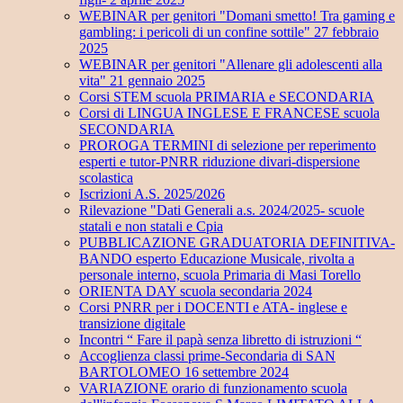
WEBINAR per genitori "Domani smetto! Tra gaming e
gambling: i pericoli di un confine sottile" 27 febbraio
2025
WEBINAR per genitori "Allenare gli adolescenti alla
vita" 21 gennaio 2025
Corsi STEM scuola PRIMARIA e SECONDARIA
Corsi di LINGUA INGLESE E FRANCESE scuola
SECONDARIA
PROROGA TERMINI di selezione per reperimento
esperti e tutor-PNRR riduzione divari-dispersione
scolastica
Iscrizioni A.S. 2025/2026
Rilevazione "Dati Generali a.s. 2024/2025- scuole
statali e non statali e Cpia
PUBBLICAZIONE GRADUATORIA DEFINITIVA-
BANDO esperto Educazione Musicale, rivolta a
personale interno, scuola Primaria di Masi Torello
ORIENTA DAY scuola secondaria 2024
Corsi PNRR per i DOCENTI e ATA- inglese e
transizione digitale
Incontri “ Fare il papà senza libretto di istruzioni “
Accoglienza classi prime-Secondaria di SAN
BARTOLOMEO 16 settembre 2024
VARIAZIONE orario di funzionamento scuola