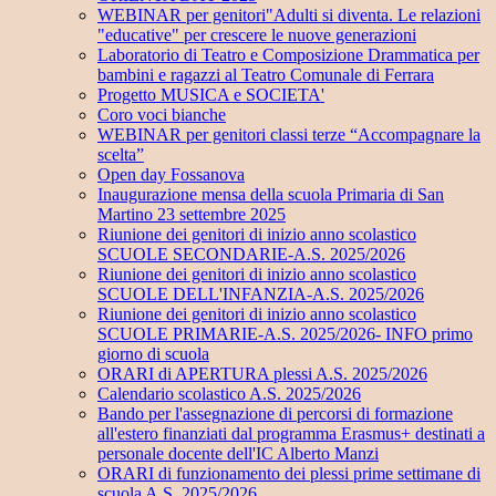
WEBINAR per genitori"Adulti si diventa. Le relazioni
"educative" per crescere le nuove generazioni
Laboratorio di Teatro e Composizione Drammatica per
bambini e ragazzi al Teatro Comunale di Ferrara
Progetto MUSICA e SOCIETA'
Coro voci bianche
WEBINAR per genitori classi terze “Accompagnare la
scelta”
Open day Fossanova
Inaugurazione mensa della scuola Primaria di San
Martino 23 settembre 2025
Riunione dei genitori di inizio anno scolastico
SCUOLE SECONDARIE-A.S. 2025/2026
Riunione dei genitori di inizio anno scolastico
SCUOLE DELL'INFANZIA-A.S. 2025/2026
Riunione dei genitori di inizio anno scolastico
SCUOLE PRIMARIE-A.S. 2025/2026- INFO primo
giorno di scuola
ORARI di APERTURA plessi A.S. 2025/2026
Calendario scolastico A.S. 2025/2026
Bando per l'assegnazione di percorsi di formazione
all'estero finanziati dal programma Erasmus+ destinati a
personale docente dell'IC Alberto Manzi
ORARI di funzionamento dei plessi prime settimane di
scuola A.S. 2025/2026