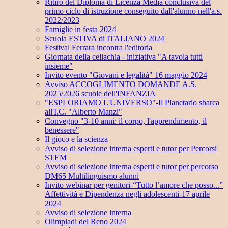
Ritiro del Diploma di Licenza Media conclusiva del
primo ciclo di istruzione conseguito dall'alunno nell'a.s.
2022/2023
Famiglie in festa 2024
Scuola ESTIVA di ITALIANO 2024
Festival Ferrara incontra l'editoria
Giornata della celiachia - iniziativa "A tavola tutti
insieme"
Invito evento "Giovani e legalità" 16 maggio 2024
Avviso ACCOGLIMENTO DOMANDE A.S.
2025/2026 scuole dell'INFANZIA
"ESPLORIAMO L'UNIVERSO"-Il Planetario sbarca
all'I.C. "Alberto Manzi"
Convegno "3-10 anni: il corpo, l'apprendimento, il
benessere"
Il gioco e la scienza
Avviso di selezione interna esperti e tutor per Percorsi
STEM
Avviso di selezione interna esperti e tutor per percorso
DM65 Multilinguismo alunni
Invito webinar per genitori-“Tutto l’amore che posso...”
Affettività e Dipendenza negli adolescenti-17 aprile
2024
Avviso di selezione interna
Olimpiadi del Reno 2024