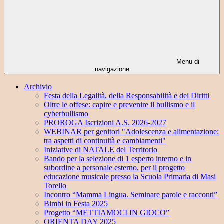
Menu di
navigazione
Archivio
Festa della Legalità, della Responsabilità e dei Diritti
Oltre le offese: capire e prevenire il bullismo e il
cyberbullismo
PROROGA Iscrizioni A.S. 2026-2027
WEBINAR per genitori "Adolescenza e alimentazione:
tra aspetti di continuità e cambiamenti"
Iniziative di NATALE del Territorio
Bando per la selezione di 1 esperto interno e in
subordine a personale esterno, per il progetto
educazione musicale presso la Scuola Primaria di Masi
Torello
Incontro “Mamma Lingua. Seminare parole e racconti”
Bimbi in Festa 2025
Progetto “METTIAMOCI IN GIOCO”
ORIENTA DAY 2025