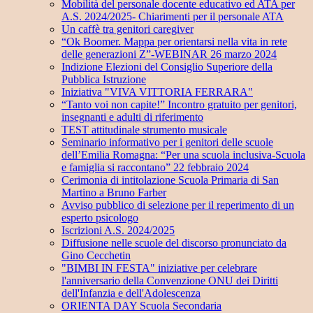
Mobilità del personale docente educativo ed ATA per
A.S. 2024/2025- Chiarimenti per il personale ATA
Un caffè tra genitori caregiver
“Ok Boomer. Mappa per orientarsi nella vita in rete
delle generazioni Z”-WEBINAR 26 marzo 2024
Indizione Elezioni del Consiglio Superiore della
Pubblica Istruzione
Iniziativa "VIVA VITTORIA FERRARA"
“Tanto voi non capite!” Incontro gratuito per genitori,
insegnanti e adulti di riferimento
TEST attitudinale strumento musicale
Seminario informativo per i genitori delle scuole
dell’Emilia Romagna: “Per una scuola inclusiva-Scuola
e famiglia si raccontano” 22 febbraio 2024
Cerimonia di intitolazione Scuola Primaria di San
Martino a Bruno Farber
Avviso pubblico di selezione per il reperimento di un
esperto psicologo
Iscrizioni A.S. 2024/2025
Diffusione nelle scuole del discorso pronunciato da
Gino Cecchetin
"BIMBI IN FESTA" iniziative per celebrare
l'anniversario della Convenzione ONU dei Diritti
dell'Infanzia e dell'Adolescenza
ORIENTA DAY Scuola Secondaria