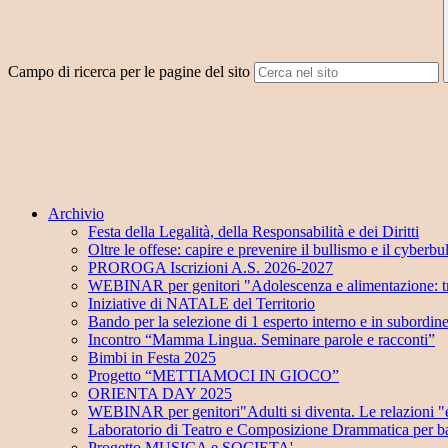
Campo di ricerca per le pagine del sito
Archivio
Festa della Legalità, della Responsabilità e dei Diritti
Oltre le offese: capire e prevenire il bullismo e il cyberbu
PROROGA Iscrizioni A.S. 2026-2027
WEBINAR per genitori "Adolescenza e alimentazione: tra
Iniziative di NATALE del Territorio
Bando per la selezione di 1 esperto interno e in subordin
Incontro “Mamma Lingua. Seminare parole e racconti”
Bimbi in Festa 2025
Progetto “METTIAMOCI IN GIOCO”
ORIENTA DAY 2025
WEBINAR per genitori"Adulti si diventa. Le relazioni "e
Laboratorio di Teatro e Composizione Drammatica per ba
Progetto MUSICA e SOCIETA'