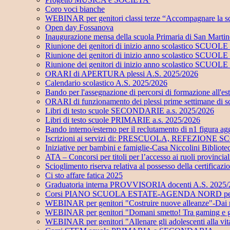
Coro voci bianche
WEBINAR per genitori classi terze “Accompagnare la sc
Open day Fossanova
Inaugurazione mensa della scuola Primaria di San Marti
Riunione dei genitori di inizio anno scolastico SC
Riunione dei genitori di inizio anno scolastico SC
Riunione dei genitori di inizio anno scolastico SCUO
ORARI di APERTURA plessi A.S. 2025/2026
Calendario scolastico A.S. 2025/2026
Bando per l'assegnazione di percorsi di formazione all'e
ORARI di funzionamento dei plessi prime settimane di 
Libri di testo scuole SECONDARIE a.s. 2025/2026
Libri di testo scuole PRIMARIE a.s. 2025/2026
Bando interno/esterno per il reclutamento di n1 figu
Iscrizioni ai servizi di: PRESCUOLA, REFEZI
Iniziative per bambini e famiglie-Casa Niccolini Bibliot
ATA – Concorsi per titoli per l’accesso ai ruoli provinci
Scioglimento riserva relativa al possesso della certificaz
Ci sto affare fatica 2025
Graduatoria interna PROVVISORIA docenti A.S. 2025
Corsi PIANO SCUOLA ESTATE-AGENDA NORD per alunni
WEBINAR per genitori "Costruire nuove alleanze"-Dai risch
WEBINAR per genitori "Domani smetto! Tra gaming e gamb
WEBINAR per genitori "Allenare gli adolescenti alla vi