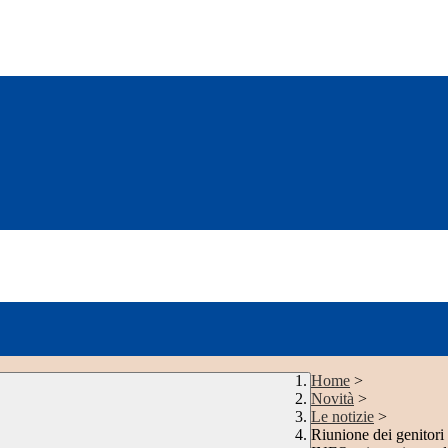
Home
>
Novità
>
Le notizie
>
Riunione dei genito