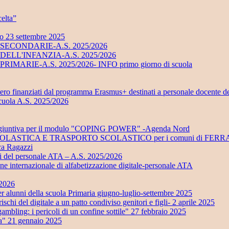
elta”
no 23 settembre 2025
UOLE SECONDARIE-A.S. 2025/2026
UOLE DELL'INFANZIA-A.S. 2025/2026
LE PRIMARIE-A.S. 2025/2026- INFO primo giorno di scuola
stero finanziati dal programma Erasmus+ destinati a personale docente d
scuola A.S. 2025/2026
ra aggiuntiva per il modulo "COPING POWER" -Agenda Nord
ONE SCOLASTICA E TRASPORTO SCOLASTICO per i comuni di 
eca Ragazzi
ali del personale ATA – A.S. 2025/2026
ione internazionale di alfabetizzazione digitale-personale ATA
/2026
 della scuola Primaria giugno-luglio-settembre 2025
i del digitale a un patto condiviso genitori e figli- 2 aprile 2025
ling: i pericoli di un confine sottile" 27 febbraio 2025
ta" 21 gennaio 2025