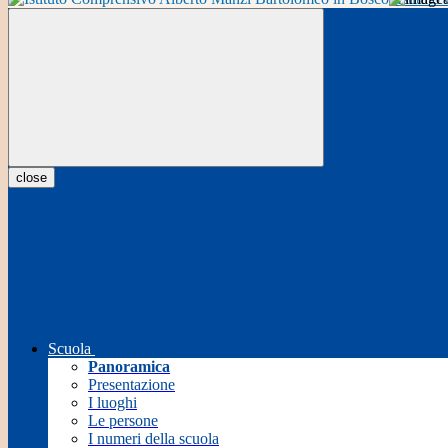
close
Scuola
Panoramica
Presentazione
I luoghi
Le persone
I numeri della scuola