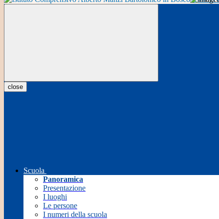
close
Scuola
Panoramica
Presentazione
I luoghi
Le persone
I numeri della scuola