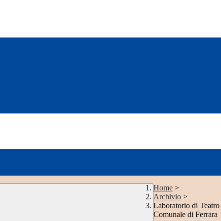
Home
>
Archivio
>
Laboratorio di Teatr
Comunale di Ferrara