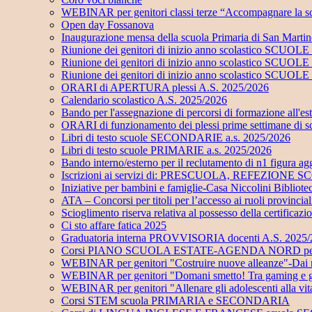
WEBINAR per genitori classi terze “Accompagnare la sc
Open day Fossanova
Inaugurazione mensa della scuola Primaria di San Marti
Riunione dei genitori di inizio anno scolastico SC
Riunione dei genitori di inizio anno scolastico SC
Riunione dei genitori di inizio anno scolastico SCUO
ORARI di APERTURA plessi A.S. 2025/2026
Calendario scolastico A.S. 2025/2026
Bando per l'assegnazione di percorsi di formazione all'e
ORARI di funzionamento dei plessi prime settimane di 
Libri di testo scuole SECONDARIE a.s. 2025/2026
Libri di testo scuole PRIMARIE a.s. 2025/2026
Bando interno/esterno per il reclutamento di n1 figu
Iscrizioni ai servizi di: PRESCUOLA, REFEZI
Iniziative per bambini e famiglie-Casa Niccolini Bibliot
ATA – Concorsi per titoli per l’accesso ai ruoli provinci
Scioglimento riserva relativa al possesso della certificaz
Ci sto affare fatica 2025
Graduatoria interna PROVVISORIA docenti A.S. 2025
Corsi PIANO SCUOLA ESTATE-AGENDA NORD per alunni
WEBINAR per genitori "Costruire nuove alleanze"-Dai risch
WEBINAR per genitori "Domani smetto! Tra gaming e gamb
WEBINAR per genitori "Allenare gli adolescenti alla vi
Corsi STEM scuola PRIMARIA e SECONDARIA