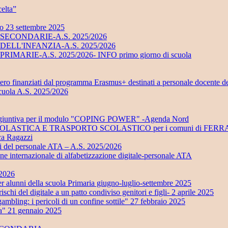
elta”
no 23 settembre 2025
UOLE SECONDARIE-A.S. 2025/2026
UOLE DELL'INFANZIA-A.S. 2025/2026
LE PRIMARIE-A.S. 2025/2026- INFO primo giorno di scuola
stero finanziati dal programma Erasmus+ destinati a personale docente d
scuola A.S. 2025/2026
ra aggiuntiva per il modulo "COPING POWER" -Agenda Nord
ONE SCOLASTICA E TRASPORTO SCOLASTICO per i comuni di 
eca Ragazzi
ali del personale ATA – A.S. 2025/2026
ione internazionale di alfabetizzazione digitale-personale ATA
/2026
 della scuola Primaria giugno-luglio-settembre 2025
i del digitale a un patto condiviso genitori e figli- 2 aprile 2025
ling: i pericoli di un confine sottile" 27 febbraio 2025
ta" 21 gennaio 2025