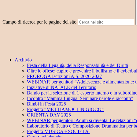
Campo di ricerca per le pagine del sito
Archivio
Festa della Legalità, della Responsabilità e dei Diritti
Oltre le offese: capire e prevenire il bullismo e il cyberbu
PROROGA Iscrizioni A.S. 2026-2027
WEBINAR per genitori "Adolescenza e alimentazione: tra
Iniziative di NATALE del Territorio
Bando per la selezione di 1 esperto interno e in subordin
Incontro “Mamma Lingua. Seminare parole e racconti”
Bimbi in Festa 2025
Progetto “METTIAMOCI IN GIOCO”
ORIENTA DAY 2025
WEBINAR per genitori"Adulti si diventa. Le relazioni "e
Laboratorio di Teatro e Composizione Drammatica per ba
Progetto MUSICA e SOCIETA'
Coro voci bianche