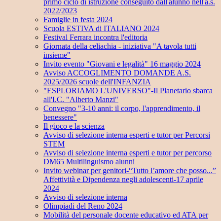
primo ciclo di istruzione conseguito dall'alunno nell'a.s.
2022/2023
Famiglie in festa 2024
Scuola ESTIVA di ITALIANO 2024
Festival Ferrara incontra l'editoria
Giornata della celiachia - iniziativa "A tavola tutti
insieme"
Invito evento "Giovani e legalità" 16 maggio 2024
Avviso ACCOGLIMENTO DOMANDE A.S.
2025/2026 scuole dell'INFANZIA
"ESPLORIAMO L'UNIVERSO"-Il Planetario sbarca
all'I.C. "Alberto Manzi"
Convegno "3-10 anni: il corpo, l'apprendimento, il
benessere"
Il gioco e la scienza
Avviso di selezione interna esperti e tutor per Percorsi
STEM
Avviso di selezione interna esperti e tutor per percorso
DM65 Multilinguismo alunni
Invito webinar per genitori-“Tutto l’amore che posso...”
Affettività e Dipendenza negli adolescenti-17 aprile
2024
Avviso di selezione interna
Olimpiadi del Reno 2024
Mobilità del personale docente educativo ed ATA per