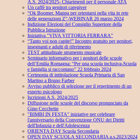
A.S. 2024/2025- Chiarimenti per il personale ATA
Un caffè tra genitori caregiver
“Ok Boomer. Mappa per orientarsi nella vita in rete
delle generazioni Z”-WEBINAR 26 marzo 2024
Indizione Elezioni del Consiglio Superiore della
Pubblica Istruzione
Iniziativa "VIVA VITTORIA FERRARA"
“Tanto voi non capite!” Incontro gratuito per genitori,
insegnanti e adulti di riferimento
TEST attitudinale strumento musicale
Seminario informativo per i genitori delle scuole
dell’Emilia Romagna: “Per una scuola inclusiva-Scuola
e famiglia si raccontano” 22 febbraio 2024
Cerimonia di intitolazione Scuola Primaria di San
Martino a Bruno Farber
Avviso pubblico di selezione per il reperimento di un
esperto psicologo
Iscrizioni A.S. 2024/2025
Diffusione nelle scuole del discorso pronunciato da
Gino Cecchetin
"BIMBI IN FESTA" iniziative per celebrare
l'anniversario della Convenzione ONU dei Diritti
dell'Infanzia e dell'Adolescenza
ORIENTA DAY Scuola Secondaria
OPEN DAY SCUOLA SECONDARIA a.s.2023/2024