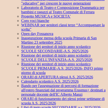
"educative" per crescere le nuove generazioni
Laboratorio di Teatro e Composizione Drammatica per
bambini e ragazzi al Teatro Comunale di Ferrara
Progetto MUSICA e SOCIETA'
Coro voci bianche
WEBINAR per genitori classi terze “Accompagnare la
scelta”
Open day Fossanova
Inaugurazione mensa della scuola Primaria di San
Martino 23 settembre 2025
Riunione dei genitori di inizio anno scolastico
SCUOLE SECONDARIE-A.S. 2025/2026
Riunione dei genitori di inizio anno scolastico
SCUOLE DELL'INFANZIA-A.S. 2025/2026
Riunione dei genitori di inizio anno scolastico
SCUOLE PRIMARIE-A.S. 2025/2026- INFO primo
giorno di scuola
ORARI di APERTURA plessi A.S. 2025/2026
Calendario scolastico A.S. 2025/2026
Bando per l'assegnazione di percorsi di formazione
all'estero finanziati dal programma Erasmus+ destinati a
personale docente dell'IC Alberto Manzi
ORARI di funzionamento dei plessi prime settimane di
scuola A.S. 2025/2026
Libri di testo scuole SECONDARIE a.s. 2025/2026