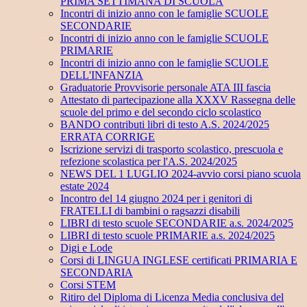
PRIMA SETTIMANA DI SCUOLA
Incontri di inizio anno con le famiglie SCUOLE
SECONDARIE
Incontri di inizio anno con le famiglie SCUOLE
PRIMARIE
Incontri di inizio anno con le famiglie SCUOLE
DELL'INFANZIA
Graduatorie Provvisorie personale ATA III fascia
Attestato di partecipazione alla XXXV Rassegna delle
scuole del primo e del secondo ciclo scolastico
BANDO contributi libri di testo A.S. 2024/2025
ERRATA CORRIGE
Iscrizione servizi di trasporto scolastico, prescuola e
refezione scolastica per l'A.S. 2024/2025
NEWS DEL 1 LUGLIO 2024-avvio corsi piano scuola
estate 2024
Incontro del 14 giugno 2024 per i genitori di
FRATELLI di bambini o ragsazzi disabili
LIBRI di testo scuole SECONDARIE a.s. 2024/2025
LIBRI di testo scuole PRIMARIE a.s. 2024/2025
Digi e Lode
Corsi di LINGUA INGLESE certificati PRIMARIA E
SECONDARIA
Corsi STEM
Ritiro del Diploma di Licenza Media conclusiva del