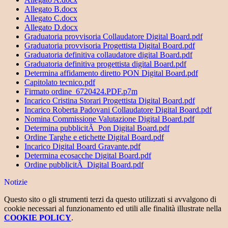
Allegato B.docx
Allegato C.docx
Allegato D.docx
Graduatoria provvisoria Collaudatore Digital Board.pdf
Graduatoria provvisoria Progettista Digital Board.pdf
Graduatoria definitiva collaudatore digital Board.pdf
Graduatoria definitiva progettista digital Board.pdf
Determina affidamento diretto PON Digital Board.pdf
Capitolato tecnico.pdf
Firmato ordine_6720424.PDF.p7m
Incarico Cristina Storari Progettista Digital Board.pdf
Incarico Roberta Padovani Collaudatore Digital Board.pdf
Nomina Commissione Valutazione Digital Board.pdf
Determina pubblicitÃ Pon Digital Board.pdf
Ordine Targhe e etichette Digital Board.pdf
Incarico Digital Board Gravante.pdf
Determina ecosacche Digital Board.pdf
Ordine pubblicitÃ Digital Board.pdf
Notizie
Questo sito o gli strumenti terzi da questo utilizzati si avvalgono di
cookie necessari al funzionamento ed utili alle finalità illustrate nella
COOKIE POLICY
.