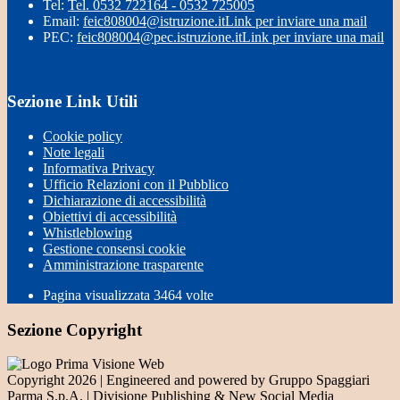
Tel:
Tel. 0532 722164 - 0532 725005
Email:
feic808004@istruzione.it
Link per inviare una mail
PEC:
feic808004@pec.istruzione.it
Link per inviare una mail
Sezione Link Utili
Cookie policy
Note legali
Informativa Privacy
Ufficio Relazioni con il Pubblico
Dichiarazione di accessibilità
Obiettivi di accessibilità
Whistleblowing
Gestione consensi cookie
Amministrazione trasparente
Pagina visualizzata
3464
volte
Sezione Copyright
Copyright 2026 | Engineered and powered by Gruppo Spaggiari
Parma S.p.A. | Divisione Publishing & New Social Media