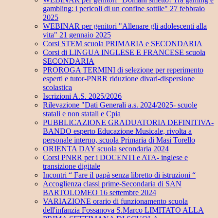
gambling: i pericoli di un confine sottile" 27 febbraio
2025
WEBINAR per genitori "Allenare gli adolescenti alla
vita" 21 gennaio 2025
Corsi STEM scuola PRIMARIA e SECONDARIA
Corsi di LINGUA INGLESE E FRANCESE scuola
SECONDARIA
PROROGA TERMINI di selezione per reperimento
esperti e tutor-PNRR riduzione divari-dispersione
scolastica
Iscrizioni A.S. 2025/2026
Rilevazione "Dati Generali a.s. 2024/2025- scuole
statali e non statali e Cpia
PUBBLICAZIONE GRADUATORIA DEFINITIVA-
BANDO esperto Educazione Musicale, rivolta a
personale interno, scuola Primaria di Masi Torello
ORIENTA DAY scuola secondaria 2024
Corsi PNRR per i DOCENTI e ATA- inglese e
transizione digitale
Incontri “ Fare il papà senza libretto di istruzioni “
Accoglienza classi prime-Secondaria di SAN
BARTOLOMEO 16 settembre 2024
VARIAZIONE orario di funzionamento scuola
dell'infanzia Fossanova S.Marco LIMITATO ALLA