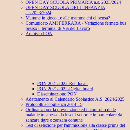
OPEN DAY SCUOLA PRIMARIA a.s. 2023/2024
OPEN DAY SCUOLA DELL'INFANZIA
a.s.2023/2024
Mamme in gioco...e alle mamme chi ci pensa?
Comunicato AMI FERRARA - Variazione fermate bus
presso il terminal di Via del Lavoro
Archivio PON
PON 2021/2022-Reti locali
PON 2021/2022-Digital board
Disseminazione PON
Adattamento al Calendario Scolastico A.S. 2024/2025
Protocolli accoglienza 2014-15
Ordinanza per la prevenzione ed il controllo delle
malattie trasmesse da insetti vettori e in particolare da
zanzara tigre e zanzara comune
Test di selezione per l'ammissione alla classe prima del