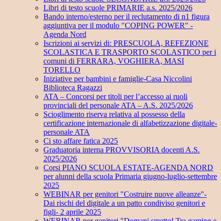
Libri di testo scuole PRIMARIE a.s. 2025/2026
Bando interno/esterno per il reclutamento di n1 figura
aggiuntiva per il modulo "COPING POWER" -
Agenda Nord
Iscrizioni ai servizi di: PRESCUOLA, REFEZIONE
SCOLASTICA E TRASPORTO SCOLASTICO per i
comuni di FERRARA, VOGHIERA, MASI
TORELLO
Iniziative per bambini e famiglie-Casa Niccolini
Biblioteca Ragazzi
ATA – Concorsi per titoli per l’accesso ai ruoli
provinciali del personale ATA – A.S. 2025/2026
Scioglimento riserva relativa al possesso della
certificazione internazionale di alfabetizzazione digitale-
personale ATA
Ci sto affare fatica 2025
Graduatoria interna PROVVISORIA docenti A.S.
2025/2026
Corsi PIANO SCUOLA ESTATE-AGENDA NORD
per alunni della scuola Primaria giugno-luglio-settembre
2025
WEBINAR per genitori "Costruire nuove alleanze"-
Dai rischi del digitale a un patto condiviso genitori e
figli- 2 aprile 2025
WEBINAR per genitori "Domani smetto! Tra gaming e