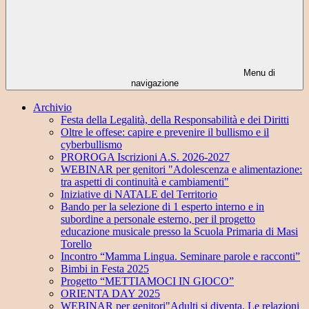
Menu di
navigazione
Archivio
Festa della Legalità, della Responsabilità e dei Diritti
Oltre le offese: capire e prevenire il bullismo e il
cyberbullismo
PROROGA Iscrizioni A.S. 2026-2027
WEBINAR per genitori "Adolescenza e alimentazione:
tra aspetti di continuità e cambiamenti"
Iniziative di NATALE del Territorio
Bando per la selezione di 1 esperto interno e in
subordine a personale esterno, per il progetto
educazione musicale presso la Scuola Primaria di Masi
Torello
Incontro “Mamma Lingua. Seminare parole e racconti”
Bimbi in Festa 2025
Progetto “METTIAMOCI IN GIOCO”
ORIENTA DAY 2025
WEBINAR per genitori"Adulti si diventa. Le relazioni